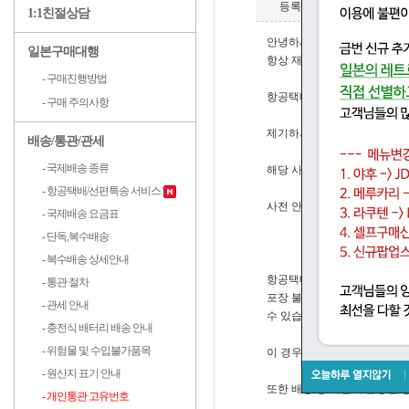
등록일자
2026-05-2
1:1친절상담
안녕하세요.
일본구매대행
항상 재팬엔조이를 이용해주시
- 구매진행방법
항공택배 및 선편특송 이용 
- 구매 주의사항
제기하시는 경우가 있어 안내
배송/통관/관세
- 국제배송 종류
해당 사항은 고객센터 이용 안
- 항공택배/선편특송 서비스
사전 안내되고 있는 내용입니
- 국제배송 요금표
- 단독,복수배송
- 복수배송 상세안내
항공택배·선편특송 화물은 한국
- 통관 절차
포장 불량 또는 기타 사유로 
- 관세 안내
수 있습니다.
- 충전식 배터리 배송 안내
- 위험물 및 수입불가품목
이 경우 발생하는 착불 비용은
- 원산지 표기 안내
또한 배송 중 파손이 발생할 
- 개인통관 고유번호