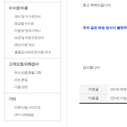
참고 부탁드립니다.
수수료/비용
- 경비 및 수수료안내
- 등급별 수수료
위와 같은 배송 방식이 불편하신
- 이용권/ 엔조이캐시
- 보관 및 처분규정안내
- 예상 비용 계산
- 물품검사/재포장 비용 안내
고객요청/피해접수
감사합니다.
- 취소,반품,환불,교환
- 파손,분실
- 가품 관련
이전글
[안내] 재
다음글
[안내] 사
기타
- 의류/신발 사이즈표
- 쿠키 삭제방법