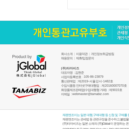
회사소개
|
이용약관
|
개인정보취급방침
채용문의
|
제휴/입점문의
(주)타마비즈
대표자명
: 김현준
:
105-86-23879
사업자등록번호
통신판매업
:
제2019-서울강서-1482호
수입식품등 인터넷구매대행업
:
제20160007070호
화장품제조판매업(수입대행형 거래)
:
제9015호
:
webmaster@tamabiz.com
이메일
재팬엔조이는 일본 대행,구매대행 등 신청 및 구매를
재팬엔조이는 관세법 등 관련규정을 준수하고,불법물품
(주)타마비즈는 일본 소재의 (주)jGlobal 이 운영