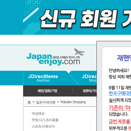
>
>
Rakuten Shopping
홈
일본구매대행
여성패션
남성패션
주방,식기,조리용품
일용품,잡화,문구
스포츠,아웃도어
미용,코스메틱,향수