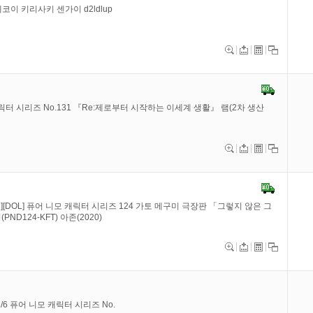
세코이 키리사키 센가이 d2ldlup
캐릭터 시리즈 No.131 『Re:제로부터 시작하는 이세계 생활』 램(2차 생산
중고][DOL] 퓨어 니모 캐릭터 시리즈 124 가토 메구미 극장판 「그렇지 않은 그
ND124-KFT) 아존(2020)
) 1/6 퓨어 니모 캐릭터 시리즈 No.