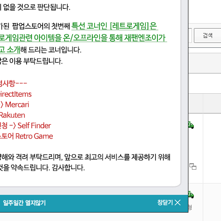
자동차,오토바이용품
유아동,육아
결과내검색
검색어제외
새로검색
판매가
~
상품정보
리즈 80 러브 라이브! 아야세 에리
3-PB 러브라이브! 선샤인! ! 와타나베 요 프리미엄 반다이 한정판 완성품 인형