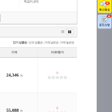
책,잡지,코믹
|
|
|
인기 상품순
신규 상품순
가격 낮은순
가격 높은순
가격
리뷰/평가
0
24,346
엔
0
55,088
엔