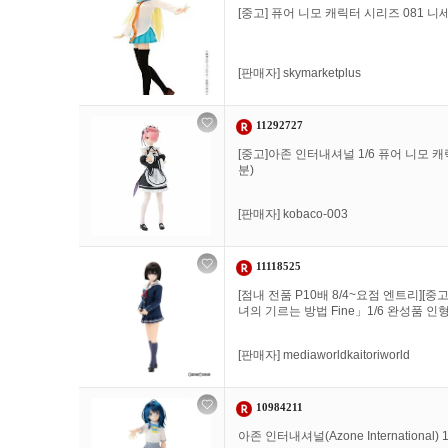
[중고] 퓨어 니모 캐릭터 시리즈 081 니
[판매자]
skymarketplus
11292727
[중고]아존 인터내셔널 1/6 퓨어 니모 
분)
[판매자]
kobaco-003
11118525
[점내 전품 P10배 8/4~요점 엔트리][
녀의 기르는 방법 Fine」1/6 완성품 인형(P
[판매자]
mediaworldkaitoriworld
10984211
아존 인터내셔널(Azone International