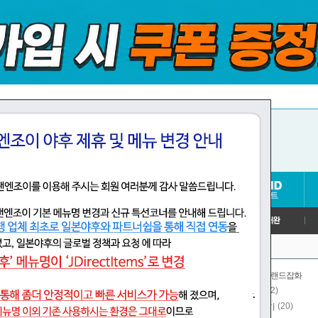
신발
가방,소품,브랜드잡화
(12)
컴퓨터,주변기기
가전제품
(417)
(20)
취미,게임,장난감
CD,DVD,악기