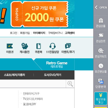
로그인
회원가입
마이페이지
구매장바구니
고객센터
|
|
|
|
인테리어,가구
TV,오디오,카메라
꽃,원예,DIY