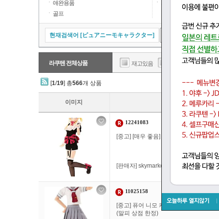
애완용품
자동차,오토바이
골프
현재검색어 [ピュアニーモキャラクター]
라쿠텐 전체상품
재고있음
일본내 무료배송
[
1
/
19
] 총
566
개 상품
이미지
12241083
[중고] [매우 좋음] 퓨어 니모 캐릭터 시
[판매자]
skymarketplus
11025158
[중고] 퓨어 니모 캐릭터 시리즈 No.10
(말피 상점 한정)