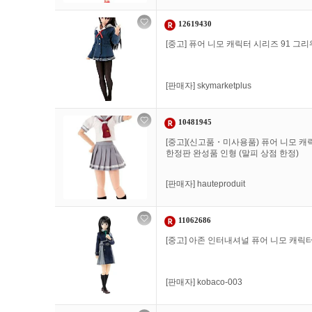
12619430
[중고] 퓨어 니모 캐릭터 시리즈 91 그
[판매자]
skymarketplus
10481945
[중고](신고품・미사용품) 퓨어 니모 캐릭
한정판 완성품 인형 (말피 상점 한정)
[판매자]
hauteproduit
11062686
[중고] 아존 인터내셔널 퓨어 니모 캐릭
[판매자]
kobaco-003