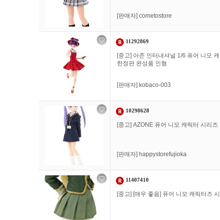
[판매자]
cometostore
11292869
[중고] 아존 인터내셔널 1/6 퓨어 니모
한정판 완성품 인형
[판매자]
kobaco-003
10298628
[중고] AZONE 퓨어 니모 캐릭터 시리즈 
[판매자]
happystorefujioka
11407410
[중고] [매우 좋음] 퓨어 니모 캐릭터즈