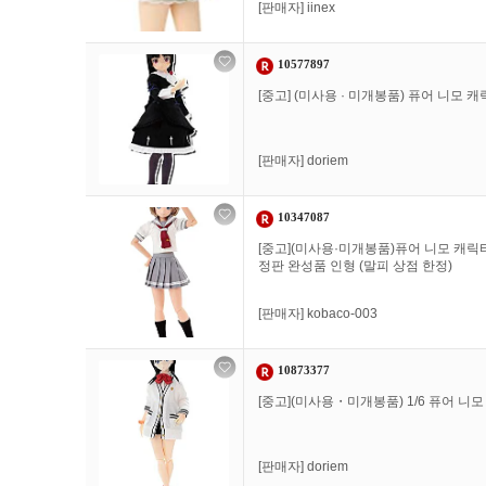
[판매자]
iinex
10577897
[중고] (미사용 · 미개봉품) 퓨어 니모 
[판매자]
doriem
10347087
[중고](미사용·미개봉품)퓨어 니모 캐릭터 
정판 완성품 인형 (말피 상점 한정)
[판매자]
kobaco-003
10873377
[중고](미사용・미개봉품) 1/6 퓨어 니모 
[판매자]
doriem