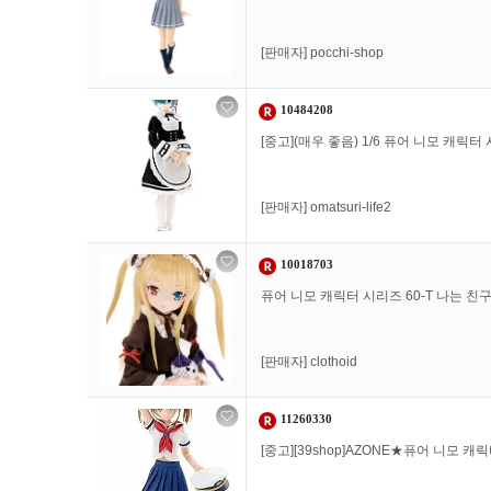
[판매자]
pocchi-shop
10484208
[중고](매우 좋음) 1/6 퓨어 니모 캐릭터 
[판매자]
omatsuri-life2
10018703
퓨어 니모 캐릭터 시리즈 60-T 나는 
[판매자]
clothoid
11260330
[중고][39shop]AZONE★퓨어 니모 캐릭