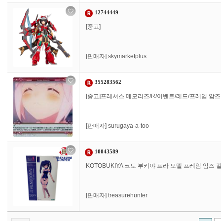
12744449
[중고]
[판매자]
skymarketplus
355283562
[중고]프레셔스 메모리즈/R/이벤트/레드/프레임 암즈·걸
[판매자]
surugaya-a-too
10043589
KOTOBUKIYA 코토 부키야 프라 모델 프레임 암즈 걸 인
[판매자]
treasurehunter