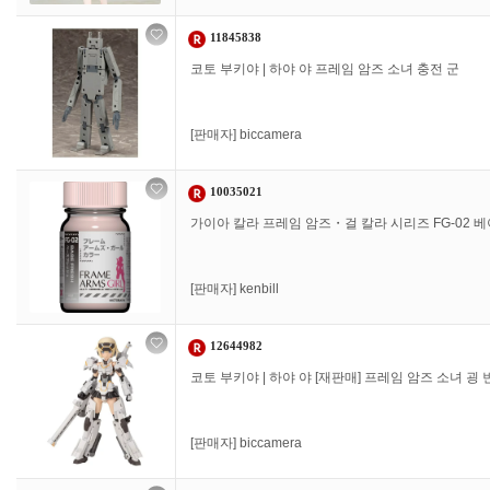
11845838
코토 부키야 | 하야 야 프레임 암즈 소녀 충전 군
[판매자]
biccamera
10035021
가이아 칼라 프레임 암즈・걸 칼라 시리즈 FG-02 
[판매자]
kenbill
12644982
코토 부키야 | 하야 야 [재판매] 프레임 암즈 소녀 굉 번개
[판매자]
biccamera