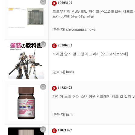
10003100
코토부키야 MSG 모빌 파이프 P-112 모델링 서포트
프라 30ms 선물 생일 선물
[판매자]
chyomapuramokei
20286232
프레임 암즈·걸 도장의 교과서 [오오고시토모에]
[판매자]
book
14282473
가이아 노츠 창채 소녀 정원 × 프레임 암즈 걸 컬러 SS
[판매자]
jism
11821267