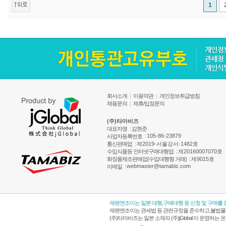
1
회사소개
|
이용약관
|
개인정보취급방침
채용문의
|
제휴/입점문의
(주)타마비즈
대표자명
: 김현준
:
105-86-23879
사업자등록번호
통신판매업
:
제2019-서울강서-1482호
수입식품등 인터넷구매대행업
:
제20160007070호
화장품제조판매업(수입대행형 거래)
:
제9015호
:
webmaster@tamabiz.com
이메일
재팬엔조이는 일본 대행,구매대행 등 신청 및 구매를
재팬엔조이는 관세법 등 관련규정을 준수하고,불법물품
(주)타마비즈는 일본 소재의 (주)jGlobal 이 운영