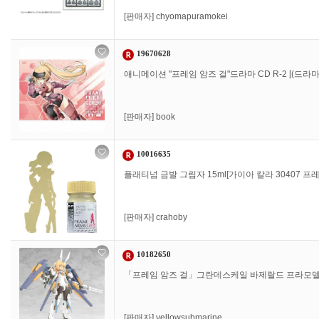
[판매자]
chyomapuramokei
19670628
애니메이션 "프레임 암즈 걸"드라마 CD R-2 [(드라마 
[판매자]
book
10016635
플래티넘 금발 그림자 15ml[가이아 칼라 30407 프레임
[판매자]
crahoby
10182650
「프레임 암즈 걸」그란데스케일 바제랄드 프라모델[코
[판매자]
yellowsubmarine