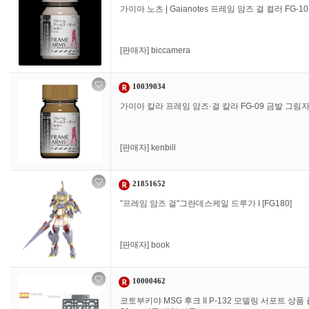
가이아 노츠 | Gaianotes 프레임 암즈 걸 컬러 FG-
[판매자]
biccamera
10039034
가이아 칼라 프레임 암즈·걸 칼라 FG-09 금발 그림
[판매자]
kenbill
21851652
"프레임 암즈 걸"그란데스케일 드루가 I [FG180]
[판매자]
book
10000462
코토부키야 MSG 후크 II P-132 모델링 서포트 상