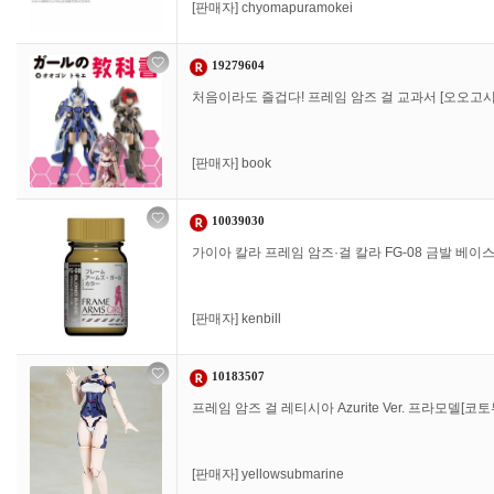
[판매자]
chyomapuramokei
19279604
처음이라도 즐겁다! 프레임 암즈 걸 교과서 [오오고시
[판매자]
book
10039030
가이아 칼라 프레임 암즈·걸 칼라 FG-08 금발 베이
[판매자]
kenbill
10183507
프레임 암즈 걸 레티시아 Azurite Ver. 프라모델[코
[판매자]
yellowsubmarine