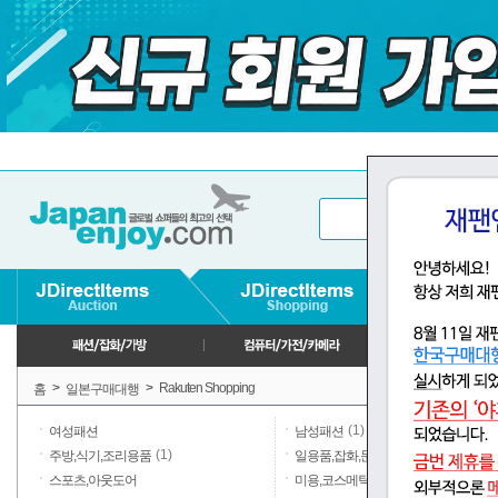
>
>
Rakuten Shopping
홈
일본구매대행
(1)
여성패션
남성패션
(1)
(30)
주방,식기,조리용품
일용품,잡화,문구
스포츠,아웃도어
미용,코스메틱,향수