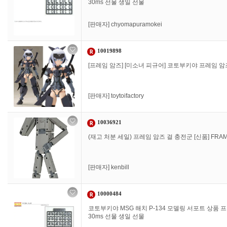
30ms 선물 생일 선물
[판매자]
chyomapuramokei
10019898
[프레임 암즈] [미소녀 피규어] 코토부키야 프레임 암즈·걸 
[판매자]
toytoifactory
10036921
(재고 처분 세일) 프레임 암즈 걸 충전군 [신품] FRA
[판매자]
kenbill
10000484
코토부키야 MSG 해치 P-134 모델링 서포트 상품 
30ms 선물 생일 선물