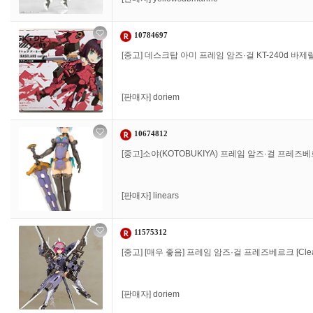
10784697
[중고] 데스크탑 아미 프레임 암즈·걸 KT-240d 바제
[판매자]
doriem
10674812
[중고]소야(KOTOBUKIYA) 프레임 암즈·걸 프레즈베르크 
[판매자]
linears
11575312
[중고] [매우 좋음] 프레임 암즈·걸 프레즈베르크 [Clea
[판매자]
doriem