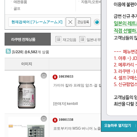
애완용품
자동차,오토바이
골프
현재검색어 [フレームアームズ]
결과내검색
검
라쿠텐 전체상품
재고있음
일본내 무료배송
판매가
[
1
/
220
] 총
6,582
개 상품
이미지
10039033
가이아 칼라 프레임 암즈·걸 칼라 FG-10 화이트 
[판매자]
kenbill
10001338
코토부키야 MSG 버니어 노즐 II 모델링 서포트 상품