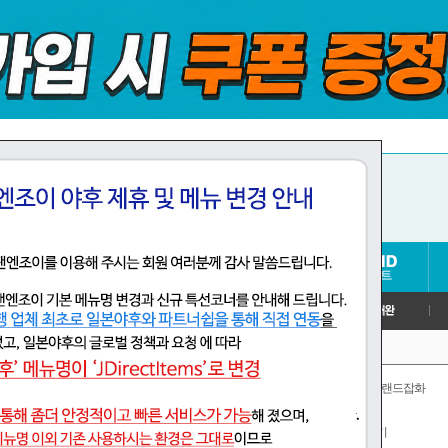
신발
가방,소품,브랜드잡화
컴퓨터,주변기기
가전제품
(346)
취미,게임,장난감
CD,DVD,악기