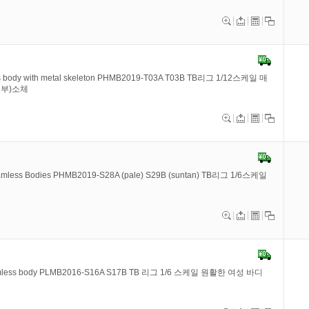
ss body with metal skeleton PHMB2019-T03A T03B TB리그 1/12스케일 매
첨부)소체
eamless Bodies PHMB2019-S28A (pale) S29B (suntan) TB리그 1/6스케일
e seamless body PLMB2016-S16A S17B TB 리그 1/6 스케일 원활한 여성 바디