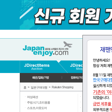
>
>
Rakuten Shopping
홈
일본구매대행
여성패션
남성패션
주방,식기,조리용품
일용품,잡화,문구
스포츠,아웃도어
미용,코스메틱,향수