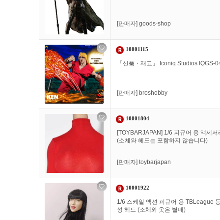
[판매자]
goods-shop
10001115
「신품・재고」 Iconiq Studios IQGS-04
[판매자]
broshobby
10001804
[TOYBARJAPAN] 1/6 피규어 용 액
(소체와 헤드는 포함하지 않습니다)
[판매자]
toybarjapan
10001922
1/6 스케일 액션 피규어 용 TBLeagu
성 헤드 (소체와 옷은 별매)