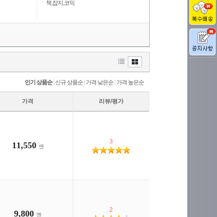
책,잡지,코믹
|
|
|
인기 상품순
신규 상품순
가격 낮은순
가격 높은순
가격
리뷰/평가
3
11,550
엔
2
9,800
엔