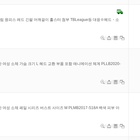
슴 열림 원피스 레드 긴팔 어깨걸이 홀스터 첨부 TBLeague등 대응※헤드・소
원활한 여성 소체 가슴 크기 L 헤드 교환 부품 포함 애니메이션 체계 PLLB2020-
원활한 여성 소체 페일 시리즈 버스트 사이즈 M PLMB2017-S18A 백색 피부 아