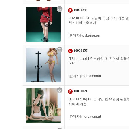
10000243
JO23X-06 1/6 피규어 의상 섹시 가
체・신발・총별매
[판매자]
toybarjapan
10000157
[TBLeague] 1/6 스케일 초 유연성 
S37
[판매자]
mercatomart
10000021
[TBLeague] 1/6 스케일 초 유연성 
시아계 여성
[판매자]
mercatomart