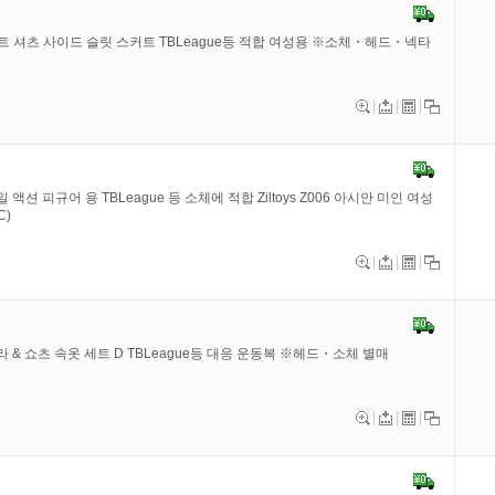
이트 셔츠 사이드 슬릿 스커트 TBLeague등 적합 여성용 ※소체・헤드・넥타
일 액션 피규어 용 TBLeague 등 소체에 적합 Ziltoys Z006 아시안 미인 여성
C)
츠 브라 & 쇼츠 속옷 세트 D TBLeague등 대응 운동복 ※헤드・소체 별매