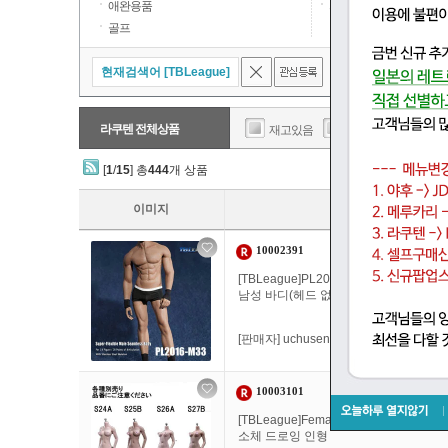
애완용품
자동차,오토바이
골프
현재검색어 [TBLeague]
결과내검색
라쿠텐 전체상품
재고있음
일본내 무료배송
[
1
/
15
] 총
444
개 상품
이미지
10002391
[TBLeague]PL2016-M33 male super 
남성 바디(헤드 없음) 소체 드로잉 인형
[판매자]
uchusen
10003101
[TBLeague]Female Seamless Bo
소체 드로잉 인형