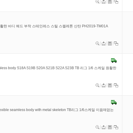
성 원활한 바디 헤드 부착 스테인레스 스틸 스켈레톤 산탄 PH2019-TM01A
 seamless body S18A S19B S20A S21B S22A S23B TB 리그 1/6 스케일 원활한
flexible seamless body with metal skeleton TB리그 1/6스케일 이음매없는