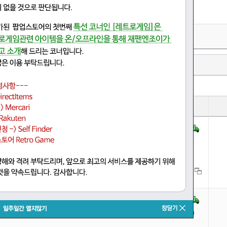
자동차,오토바이용품
유아동,육아
검색어제외
새로검색
판매가
~
상품정보
flexible seamless body with metal skeleton TB리그 1/6스케일 이음매없는
dies S24A S25B S26A S27B TB리그 1/6스케일 매끄러운 여성 바디(헤드 없음)