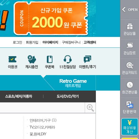
로그인
회원가입
마이페이지
구매장바구니
고객센터
|
|
|
|
(1)
인테리어,가구
TV,오디오,카메라
꽃,원예,DIY