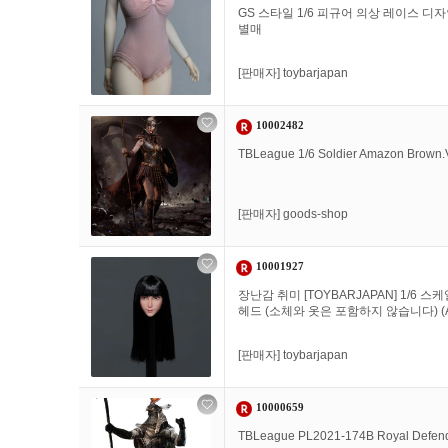
GS 스타일 1/6 피규어 의상 레이스 디
별매
[판매자]
toybarjapan
10002482
TBLeague 1/6 Soldier Amazon Bro
[판매자]
goods-shop
10001927
장난감 취미 [TOYBARJAPAN] 1/6 스케
헤드 (소체와 옷은 포함하지 않습니다) (
[판매자]
toybarjapan
10000659
TBLeague PL2021-174B Royal Defe