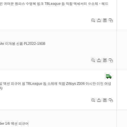
자인 귀여운 원피스 수영복 핑크 TBLeague 등 적합 액세서리 ※소체・헤드
wn.Ver 미개봉 신품 PL2022-190B
일 액션 피규어 용 TBLeague 등 소체에 적합 Ziltoys Z006 아시안 미인 여성
A)
nder 1/6 액션 피규어