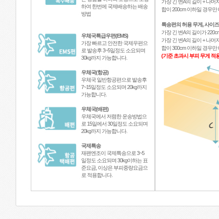
가장 긴 변A의 길이 + 나머지
하여 한번에 국제배송하는 배송
합이 200cm 이하일 경우
방법
특송편의 허용 무게, 사이즈
가장 긴 변A의 길이가 220c
우체국특급우편(EMS)
가장 긴 변A의 길이 + 나머지
가장 빠르고 안전한 국제우편으
합이 300cm 이하일 경우
로 발송후 3~5일정도 소요되며
(기준 초과시 부피 무게 적용
30kg까지 가능합니다.
우체국(항공)
우체국 일반항공편으로 발송후
7~15일정도 소요되며 20kg까지
가능합니다.
우체국(배편)
우체국에서 저렴한 운송방법으
로 15일에서 30일정도 소요되며
20kg까지 가능합니다.
국제특송
재팬엔조이 국제특송으로 3~5
일정도 소요되며 30kg이하는 표
준요금, 이상은 부피중량요금으
로 적용합니다.