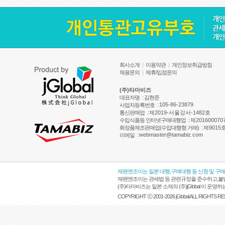
회사소개
|
이용약관
|
개인정보취급방침
채용문의
|
제휴/입점문의
(주)타마비즈
대표자명
: 김현준
:
105-86-23879
사업자등록번호
통신판매업
:
제2019-서울강서-1482호
수입식품등 인터넷구매대행업
:
제201600070
화장품제조판매업(수입대행형 거래)
:
제9015
:
webmaster@tamabiz.com
이메일
재팬엔조이는 일본 대행,구매대행 등 신청 및 구
재팬엔조이는 관세법 등 관련규정을 준수하고,불법
(주)타마비즈는 일본 소재의 (주)jGlobal 이 
COPYRIGHT ⓒ 2001-2026 jGlobal ALL RIGHTS R