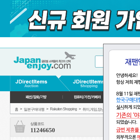
>
>
Rakuten Shopping
>
>
>
홈
일본구매대행
취미,게임,장난감
장난감
상품코드
11246650