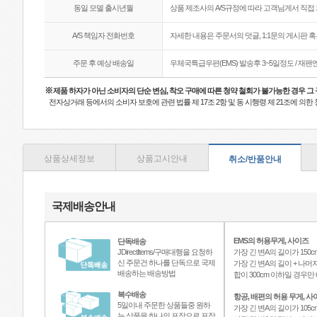
동일 모델 출시년월
상품 제조사의 A/S규정에 따라 고객님게서 직접 
A/S 책임자 전화번호
자세한 내용은 주문서의 덧글, 1:1문의 게시판 
주문 후 예상 배송일
우체국특급우편(EMS) 발송후 3~5일정도 / 재
※
제품 하자가 아닌 소비자의 단순 변심, 착오 구매에 따른 청약 철회가 불가능한 경우 그
전자상거래 등에서의 소비자 보호에 관련 법률 제 17조 2항 및 동 시행령 제 21조에 의
상품상세정보
상품고시안내
취소/반품안내
국제배송안내
EMS의 허용무게, 사이즈
단독배송
JDirectItems/구매대행을 요청하
가장 긴 변A의 길이가 150c
신 주문건 하나를 단독으로 국제
가장 긴 변A의 길이 + 나머지
배송하는 배송방법
합이 300cm 이하일 경우
복수배송
항공, 배편의 허용 무게, 사
5일이내 주문한 상품들중 원하
가장 긴 변A의 길이가 105c
는 상품을 하나의 포장으로 포장