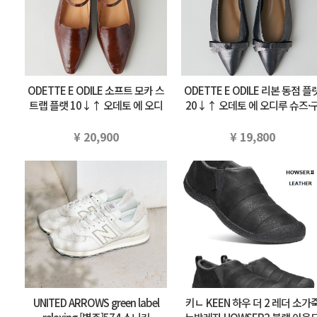
ODETTE E ODILE 소프트 모카 스
ODETTE E ODILE 리본 동점 플
트랩 플랫 10↓↑ 오데토 에 오디
20↓↑ 오데토 에 오디루 슈즈·
루 슈즈·구두 펌프스 브라운 부라…
두 펌프스 실버 블랙 부라우…
¥ 20,900
¥ 19,800
UNITED ARROWS green label
키ㄴ KEEN 하우 더 2 레더 소가