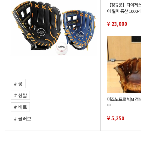
【정규품】다이저스
이 일미 통산 1000
드 코인 한정 1000
들이 452/1000
¥ 23,000
# 공
# 신발
미즈노프로 빅M 경
브
# 배트
¥ 5,250
# 글러브