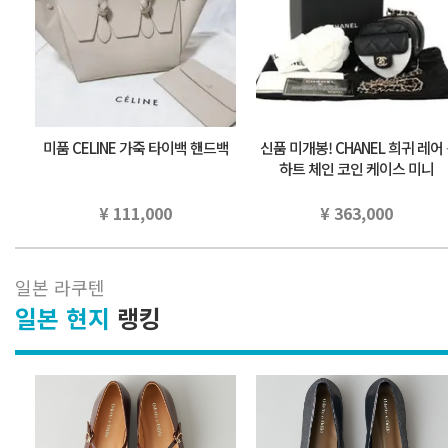
미품 CELINE 가죽 타이백 핸드백
신품 미개봉! CHANEL 희귀 레어 ⭐
하트 체인 코인 케이스 미니
¥ 111,000
¥ 363,000
일본 라쿠텐
일본 현지
랭킹