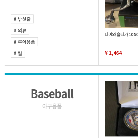
# 낚싯줄
# 의류
다이와 솔티가 10 5
# 루어용품
¥ 1,464
# 릴