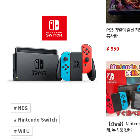
PS5 귀멸의 칼날 
통상판
¥ 950
# NDS
# Nintendo Switch
【완동품】Nintendo
체, 부속품 완비
# Wii U