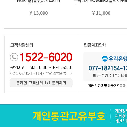
relaxing [별주]574 스니커
누박레자 HOWSER2 블랙 아웃
(22.5~25cm) 유나이테도아로주
어 국내 정규 품
구리…
¥ 13,090
¥ 11,000