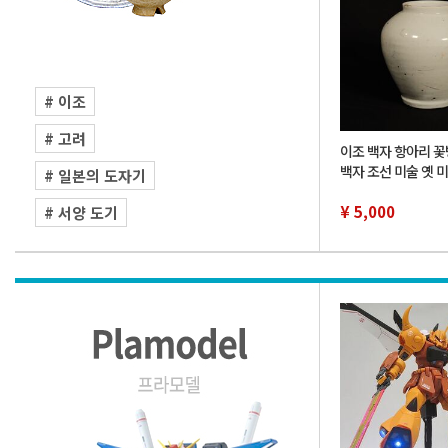
# 이조
# 고려
이조 백자 항아리 꽃
백자 조선 미술 옛 
# 일본의 도자기
약 16cm
¥ 5,000
# 서양 도기