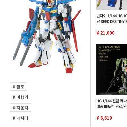
반다이 1/144 HG
담 SEED DESTINY 
구후이그나이티드(
풀스 전용기)
¥ 21,000
# 철도
# 비행기
HG 1/144 건담 
배송 ■도장 완료/
# 자동차
00
¥ 6,619
# 캐릭터