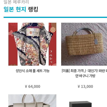
일본 메루카리
일본 현지
랭킹
성인식 소매 풀 세트 가능
[미품] 최종 가격♪ 대인기! 와란 
얀 바구니 가방
¥ 64,000
¥ 13,000