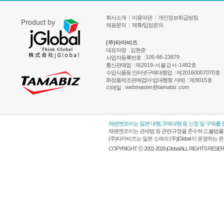
회사소개
|
이용약관
|
개인정보취급방침
채용문의
|
제휴/입점문의
(주)타마비즈
대표자명
: 김현준
:
105-86-23879
사업자등록번호
통신판매업
:
제2019-서울강서-1482호
수입식품등 인터넷구매대행업
:
제20160007070호
화장품제조판매업(수입대행형 거래)
:
제9015호
:
webmaster@tamabiz.com
이메일
재팬엔조이는 일본 대행,구매대행 등 신청 및 구매를
재팬엔조이는 관세법 등 관련규정을 준수하고,불법물품
(주)타마비즈는 일본 소재의 (주)jGlobal 이 운영
COPYRIGHT ⓒ 2001-2026 jGlobal ALL RIGHTS RESE