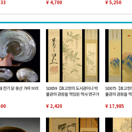
333
트 매우 예쁜 신품 창고품
¥ 4,700
¥ 5,250
대 전기 닭 용산 가마 브러
SD059【효고현의 도서관이나 박
SD075【효고현
물관의 관장을 역임된 역사 연구가
물관의 관장을 역
유족 위탁품】카케축 스즈키 게이
유족 위탁품】카
500
치
¥ 2,420
하루거 후지도 명
¥ 17,985