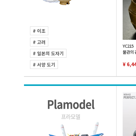
# 이조
# 고려
YC21
물관의 
# 일본의 도자기
유족 위
라 토기 
¥ 6,4
# 서양 도기