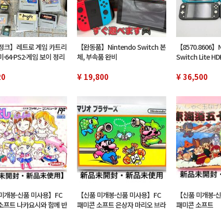
정크】레트로 게임 카트리
【완동품】Nintendo Switch 본
【8570.8606】
·64·PS2·게임 보이 정리
체, 부속품 완비
Switch Lite H
악[익명 배송 무료우송]
통전 미확인 정크
20
¥ 19,800
라이트 게임기 
¥ 36,500
미개봉·신품 미사용】FC
【신품 미개봉·신품 미사용】FC
【신품 미개봉·신
소프트 나카요시와 함께 반
패미콘 소프트 은상자 마리오 브라
패미콘 소프트
타카 격레어품 창고품 1엔
더스 Nintendo 닌텐도 1엔 스타