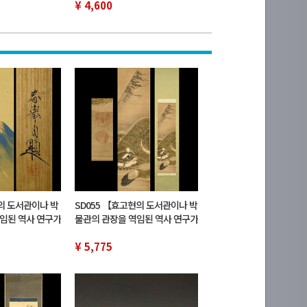
SD 카드 4GB＋USB 충전 케이
¥ 4,600
블
의 도서관이나 박
SD055 【효고현의 도서관이나 박
임된 역사 연구가
물관의 관장을 역임된 역사 연구가
케야마 야마모토
유족 위탁품】 가축 고화 한국 이
품 일본화
조민화? 호랑이화 동물화 우품
¥ 5,775