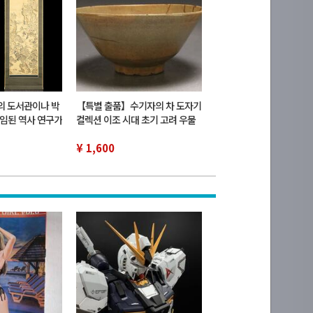
의 도서관이나 박
【특별 출품】수기자의 차 도자기
임된 역사 연구가
컬렉션 이조 시대 초기 고려 우물
축 고화 세밀 인
찻잔 시대 상자
화 우품
¥ 1,600