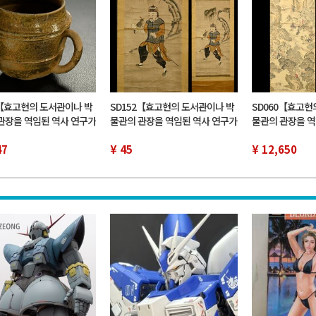
5【효고현의 도서관이나 박
SD152【효고현의 도서관이나 박
SD060【효고현
관장을 역임된 역사 연구가
물관의 관장을 역임된 역사 연구가
물관의 관장을 역
탁품】통일 신라 시대 신
유족 위탁품】 가축 고화 한국 이
유족 위탁품】 가
손 컵 컵 진품
47
조민화 매 사냥 인물화 동물화 우
¥ 45
물 풍경화 ​​일본 
¥ 12,650
품