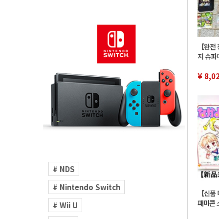
【완전 
지 슈파미
컨디션 
¥ 8,0
# NDS
# Nintendo Switch
【신품 
패미콘 
# Wii U
다이 유