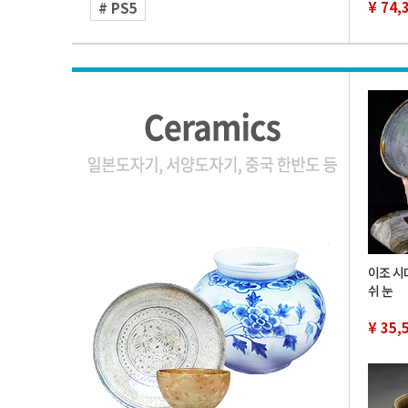
¥ 74,
# PS5
이조 시
쉬 눈
¥ 35,