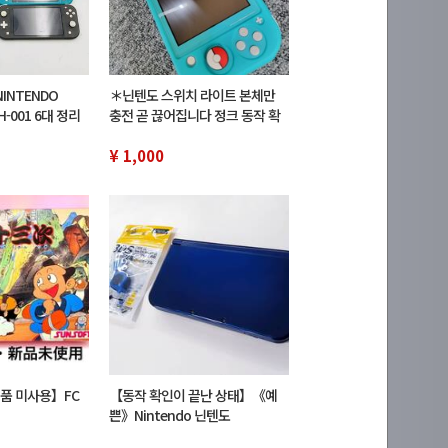
NINTENDO
＊닌텐도 스위치 라이트 본체만
DH-001 6대 정리
충전 곧 끊어집니다 정크 동작 확
 닌텐도 스위치
인 없음/초기화 미 터키석
닌텐도
DT247806
¥ 1,000
품 미사용】FC
【동작 확인이 끝난 상태】《예
쁜》Nintendo 닌텐도
new3DSLL 메탈릭 블루 본체＋