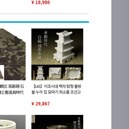
이스 첨부 현상품
드 게임기 초기화 완료 현상품 #N
¥ 18,980
鶴図 高彫硯 石
【LIG】이조시대 백자 탑형 물방
울 누각 집 모따기 희소품 조선고
四宝書道具時代
미술 시대고완 서도구 수기자 수장
3 8】a
품 2607.870
¥ 29,867