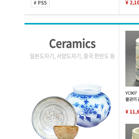
¥ 2,1
# PS5
YC90
물관의 
유족 위
색 투필
¥ 11,