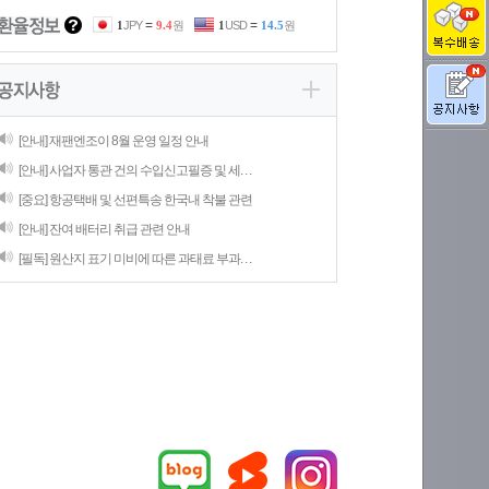
=
=
1
JPY
9.4
원
1
USD
14.5
원
[안내] 재팬엔조이 8월 운영 일정 안내
[안내] 사업자 통관 건의 수입신고필증 및 세. . .
[중요] 항공택배 및 선편특송 한국내 착불 관련
[안내] 잔여 배터리 취급 관련 안내
[필독] 원산지 표기 미비에 따른 과태료 부과. . .