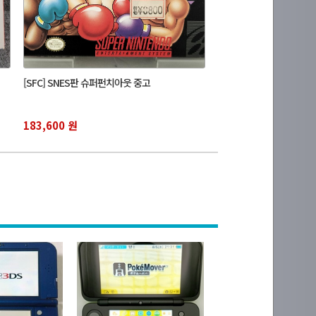
[SFC] SNES판 슈퍼펀치아웃 중고
183,600 원