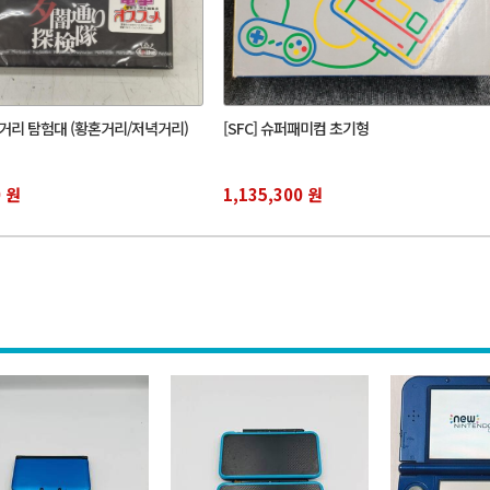
미거리 탐험대 (황혼거리/저녁거리)
[SFC] 슈퍼패미컴 초기형
0 원
1,135,300 원