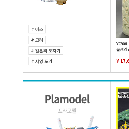
# 이조
# 고려
YC90
물관의 
# 일본의 도자기
유족 위
꽃 필통
¥ 17,
# 서양 도기