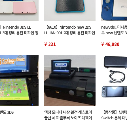
Nintendo 3DS LL
【8610】Nintendo new 2DS
new3dsll 미사
01 3대 정리 통전 미확인 정
LL JAN-001 2대 정리 통전 미확인
루 new 닌텐도 3
트 핑크 블루 닌텐도 닌텐
정크 블랙×터키석 닌텐도 닌텐도
기
소형 게임기
¥ 231
¥ 46,980
텐도 3DS
액정 모니터 내장 완전 레스토이
【동작품】닌텐도
끝난 세로 줄무늬 노이즈 대책이
Switch 본체 
끝난 트윈 패미콘 벨트 강화품 교
더스 SPECIAL