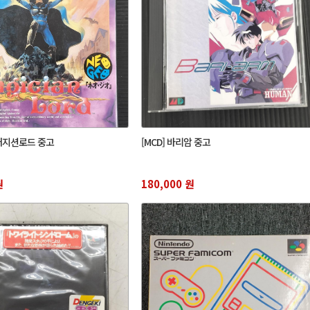
 매지션로드 중고
[MCD] 바리암 중고
원
180,000 원