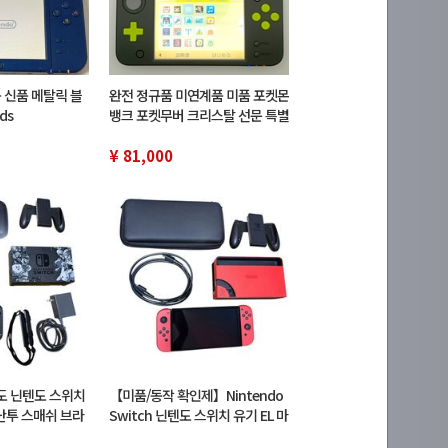
용 신품 메탈릭 블
완전 정규품 미연계품 미품 포켓몬
ds
뱅크 포켓무버 크리스탈 선문 특별
체험판 New 닌텐도 2DS LL 본체
닌텐도
¥ 81,000
 닌텐도 스위치
【미품/동작 확인제】Nintendo
대난투 스매쉬 브라
Switch 닌텐도 스위치 유기 EL 마
 한정 스마브라 사양
리오 레드 닌텐도 스위치 본체 레