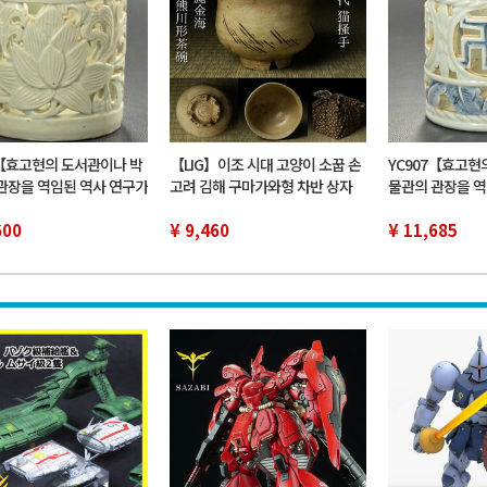
6【효고현의 도서관이나 박
【LIG】이조 시대 고양이 소꿉 손
YC907【효고현
관장을 역임된 역사 연구가
고려 김해 구마가와형 차반 상자
물관의 관장을 역
탁품】한국-이조 시대 연
첨부 덮개 첨부 절고대 조선 고도
유족 위탁품】한국
 필립 서구 우품
600
고미술품 수기자 수장품
¥ 9,460
색 투필통 필립 
¥ 11,685
2607.717