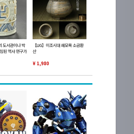
의 도서관이나 박
【LIG】이조시대 쇄모목 소금환
임된 역사 연구가
산
-이조 시대 염
서구 우품
¥ 1,980