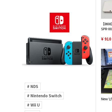
【8608】
SPR-0
크 화이
도 게임
¥ 910
# NDS
# Nintendo Switch
New 닌
# Wii U