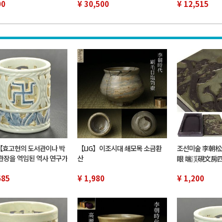
00
환 각 입력 단자 신품 교환 정중한
¥ 30,500
초기형 상자 무케
¥ 12,515
레스토어
#N
7【효고현의 도서관이나 박
【LIG】이조시대 쇄모목 소금환
조선미술 李朝松
관장을 역임된 역사 연구가
산
眼 端渓硯文房
탁품】한국-이조 시대 염
【3c072612 3/
통 필립 서구 우품
685
¥ 1,980
¥ 1,200