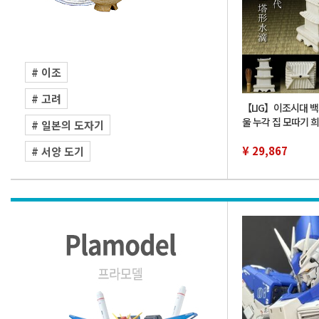
# 이조
# 고려
【LIG】이조시대 백
울 누각 집 모따기 
# 일본의 도자기
미술 시대고완 서도
품 2607.870
¥ 29,867
# 서양 도기