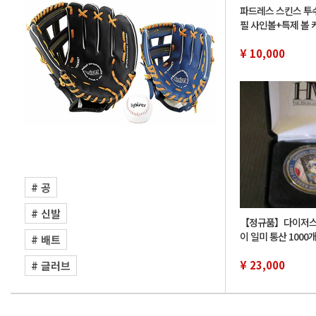
파드레스 스킨스 투수
필 사인볼+특제 볼 케
명, 오타니 쇼헤이
¥ 10,000
# 공
# 신발
【정규품】다이저스
이 일미 통산 1000
# 배트
드 코인 한정 1000
들이 452/1000
¥ 23,000
# 글러브