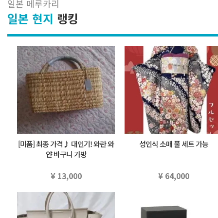
일본 메루카리
일본 현지
랭킹
[미품] 최종 가격♪ 대인기! 와란 와
성인식 소매 풀 세트 가능
얀 바구니 가방
¥ 13,000
¥ 64,000