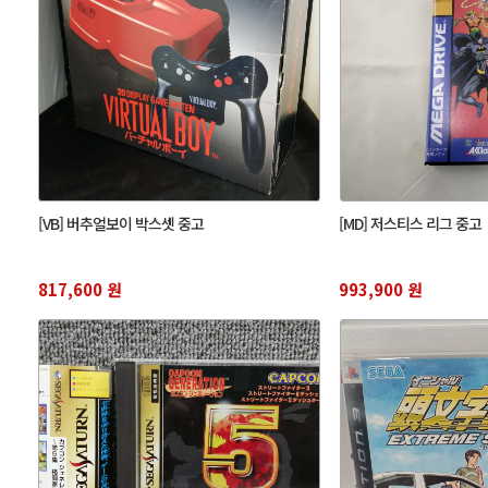
[VB] 버추얼보이 박스셋 중고
[MD] 저스티스 리그 중고
817,600 원
993,900 원