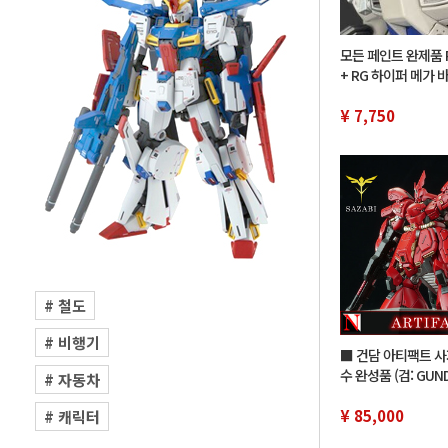
모든 페인트 완제품 R
+ RG 하이퍼 메가 
이 뉴 건담
¥ 7,750
# 철도
# 비행기
■ 건담 아티팩트 사
수 완성품 (검: GUN
# 자동차
ARTIFACT MG HG 
건프라 개조
¥ 85,000
# 캐릭터