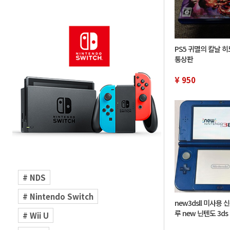
PS5 귀멸의 칼날 
통상판
¥ 950
# NDS
# Nintendo Switch
new3dsll 미사용 
루 new 닌텐도 3ds
# Wii U