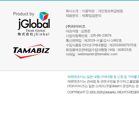
회사소개
|
이용약관
|
개인정보취급방침
채용문의
|
제휴/입점문의
(주)타마비즈
대표자명
: 김현준
:
105-86-23879
사업자등록번호
통신판매업
:
제2019-서울강서-1482호
수입식품등 인터넷구매대행업
:
제20160007070호
화장품제조판매업(수입대행형 거래)
:
제9015호
:
webmaster@tamabiz.com
이메일
재팬엔조이는 일본 대행,구매대행 등 신청 및 구매를
재팬엔조이는 관세법 등 관련규정을 준수하고,불법물품
(주)타마비즈는 일본 소재의 (주)jGlobal 이 운영
COPYRIGHT ⓒ 2001-2026 jGlobal ALL RIGHTS RESE