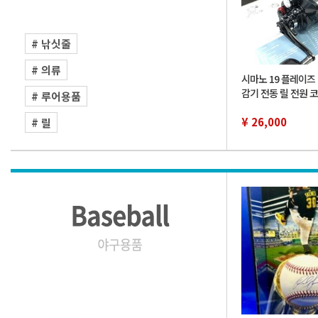
# 낚싯줄
# 의류
시마노 19 플레이즈 
감기 전동 릴 전원 코
# 루어용품
SHIMANO PLAYS m
japan 낚시 도구 배
¥ 26,000
# 릴
낚시