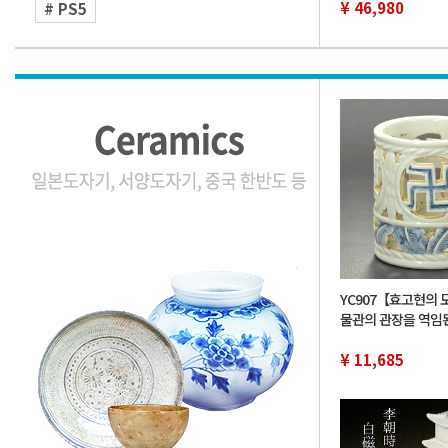
¥ 46,980
# PS5
YC907【효고현의 
물관의 관장을 역임
유족 위탁품】한국-
색 투필통 필립 서구
¥ 11,685