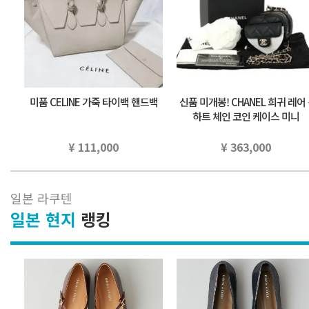
미품 CELINE 가죽 타이백 핸드백
신품 미개봉! CHANEL 희귀 레어 ⭐
하트 체인 코인 케이스 미니
¥ 111,000
¥ 363,000
일본 라쿠텐
일본 현지
랭킹