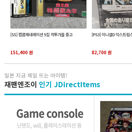
[SS] 캡콤제네레이션 5집 격투가들 중고
[PS3] 이니셜D 익스트
151,400 원
82,700 원
일본 지금 제일 뜨는 아이템
!
재팬엔조이
인기 JDirectItems