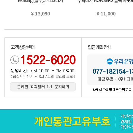
relaxing [별주]574 스니커
누박레자 HOWSER2 블랙 아웃
(22.5~25cm) 유나이테도아로주
어 국내 정규 품
구리…
¥ 13,090
¥ 11,000