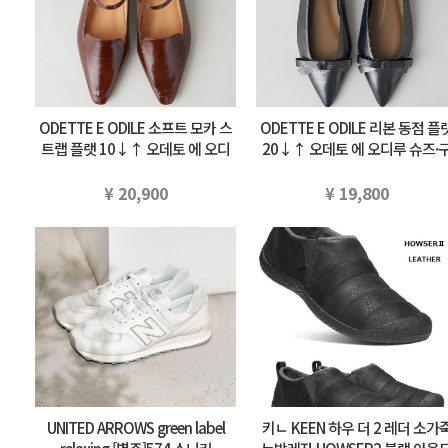
ODETTE E ODILE 소프트 모카 스
ODETTE E ODILE 리본 동점 플
트랩 플랫 10↓↑ 오데토 에 오디
20↓↑ 오데토 에 오디루 슈즈·
루 슈즈·구두 펌프스 브라운 부라…
두 펌프스 실버 블랙 부라우…
¥ 20,900
¥ 19,800
UNITED ARROWS green label
키ㄴ KEEN 하우 더 2 레더 소가