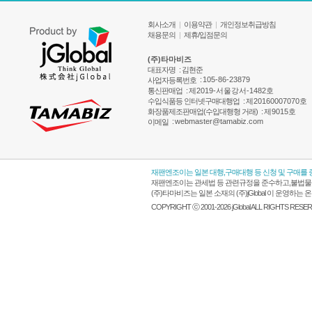
회사소개
|
이용약관
|
개인정보취급방침
채용문의
|
제휴/입점문의
(주)타마비즈
대표자명
: 김현준
:
105-86-23879
사업자등록번호
통신판매업
:
제2019-서울강서-1482호
수입식품등 인터넷구매대행업
:
제20160007070호
화장품제조판매업(수입대행형 거래)
:
제9015호
:
webmaster@tamabiz.com
이메일
재팬엔조이는 일본 대행,구매대행 등 신청 및 구매를
재팬엔조이는 관세법 등 관련규정을 준수하고,불법물품
(주)타마비즈는 일본 소재의 (주)jGlobal 이 운영
COPYRIGHT ⓒ 2001-2026 jGlobal ALL RIGHTS RESE