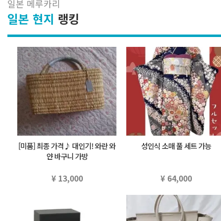
일본 메루카리
일본 현지
랭킹
[미품] 최종 가격♪ 대인기! 와란 와
성인식 소매 풀 세트 가능
얀 바구니 가방
¥ 13,000
¥ 64,000