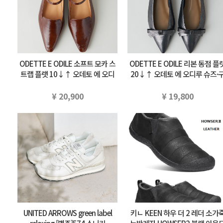
ODETTE E ODILE 소프트 모카 스
ODETTE E ODILE 리본 동점 플
트랩 플랫 10↓↑ 오데토 에 오디
20↓↑ 오데토 에 오디루 슈즈·
루 슈즈·구두 펌프스 브라운 부라…
두 펌프스 실버 블랙 부라우…
¥ 20,900
¥ 19,800
UNITED ARROWS green label
키ㄴ KEEN 하우 더 2 레더 소가