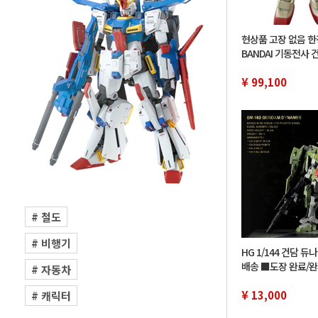
현상품 고장 없음 
BANDAI 기동전사 
품 HY2M 1/12 RX-7
cm 아이치현 직접
¥ 99,100
# 철도
# 비행기
HG 1/144 건담 
배송 ■도장 완료/
# 자동차
00
¥ 13,000
# 캐릭터