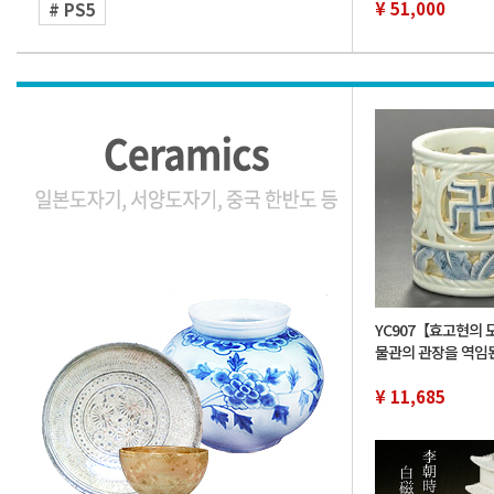
닌텐도
¥ 51,000
# PS5
YC907【효고현의 
물관의 관장을 역임
유족 위탁품】한국-
색 투필통 필립 서구
¥ 11,685