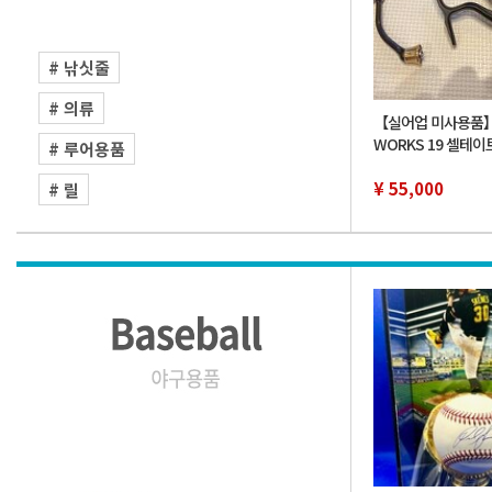
# 낚싯줄
# 의류
【실어업 미사용품】D
WORKS 19 셀테이트 
# 루어용품
XH SLPW 커스텀 
사용품 다이와 SLP
¥ 55,000
# 릴