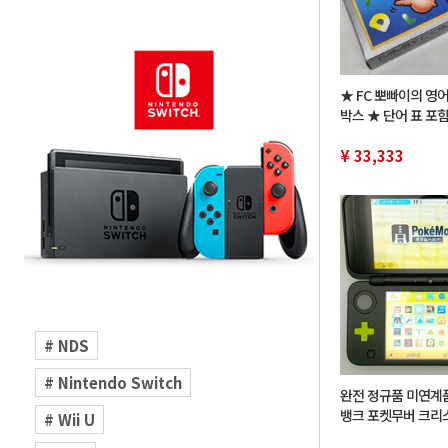
★ FC 뽀빠이의 영어
박스 ★ 단어 표 포
¥ 33,333
# NDS
# Nintendo Switch
완전 정규품 미연계
뱅크 포켓무버 크리
# Wii U
체험판 New 닌텐도 2