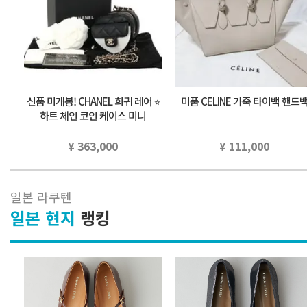
신품 미개봉! CHANEL 희귀 레어 ⭐︎
미품 CELINE 가죽 타이백 핸드
하트 체인 코인 케이스 미니
¥ 363,000
¥ 111,000
일본 라쿠텐
일본 현지
랭킹