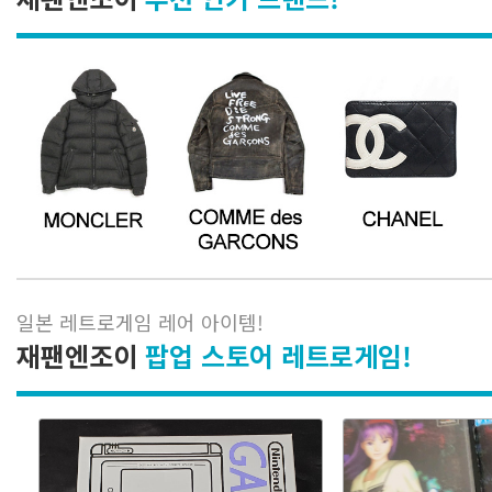
일본 레트로게임 레어 아이템
!
재팬엔조이
팝업 스토어 레트로게임!