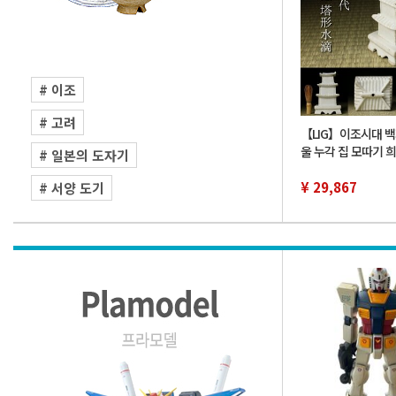
# 이조
# 고려
【LIG】이조시대 백
울 누각 집 모따기 
# 일본의 도자기
미술 시대고완 서도
품 2607.870
¥ 29,867
# 서양 도기