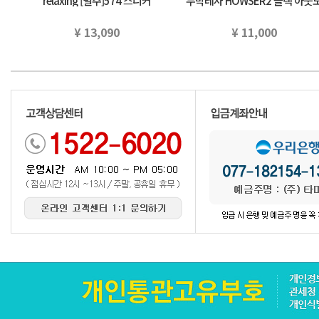
relaxing [별주]574 스니커
누박레자 HOWSER2 블랙 아웃
(22.5~25cm) 유나이테도아로주
어 국내 정규 품
구리…
¥ 13,090
¥ 11,000