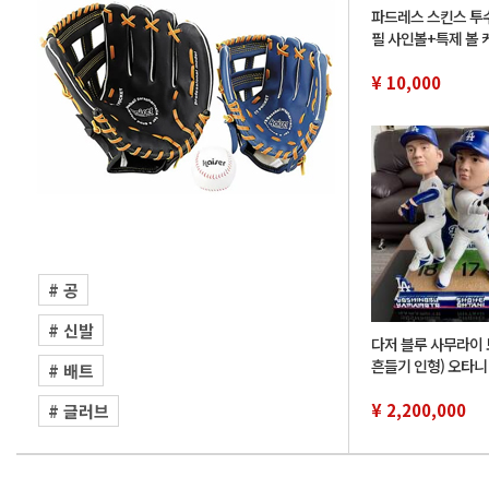
파드레스 스킨스 투수
필 사인볼+특제 볼 케
명, 오타니 쇼헤이
¥ 10,000
# 공
# 신발
다저 블루 사무라이 
흔들기 인형) 오타니
# 배트
모토 유노부, 사사키
정 46 개
¥ 2,200,000
# 글러브