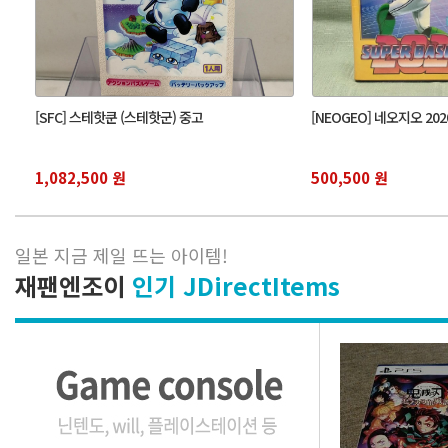
[SFC] 스테핫쿤 (스테핫군) 중고
[NEOGEO] 네오지오 2
1,082,500 원
500,500 원
일본 지금 제일 뜨는 아이템
!
재팬엔조이
인기 JDirectItems