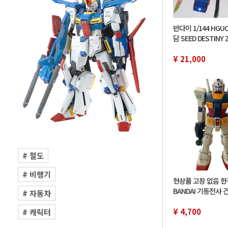
반다이 1/144 HG
담 SEED DESTINY 
구후이그나이티드(
풀스 전용기)
¥ 21,000
# 철도
# 비행기
현상품 고장 없음 
BANDAI 기동전사 
# 자동차
품 HY2M 1/12 RX-7
cm 아이치현 직접
¥ 4,700
# 캐릭터