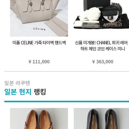
미품 CELINE 가죽 타이백 핸드백
신품 미개봉! CHANEL 희귀 레어 ⭐
하트 체인 코인 케이스 미니
¥ 111,000
¥ 363,000
일본 라쿠텐
일본 현지
랭킹