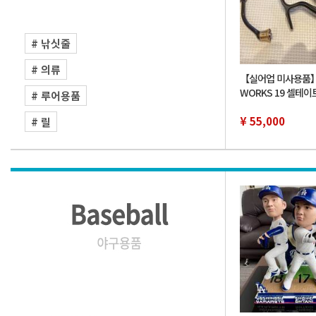
# 낚싯줄
# 의류
【실어업 미사용품】D
WORKS 19 셀테이트 
# 루어용품
XH SLPW 커스텀 
사용품 다이와 SLP
¥ 55,000
# 릴