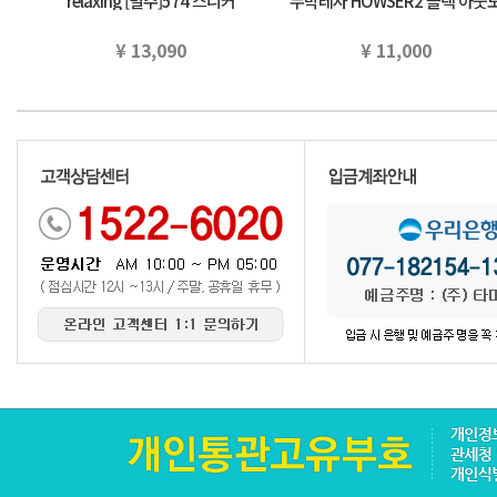
relaxing [별주]574 스니커
누박레자 HOWSER2 블랙 아웃
(22.5~25cm) 유나이테도아로주
어 국내 정규 품
구리…
¥ 13,090
¥ 11,000