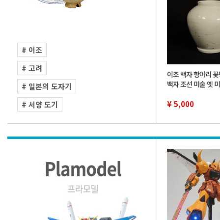
# 이조
# 고려
이조 백자 항아리 꽃
백자 조선 미술 옛 
# 일본의 도자기
약 16cm
¥ 5,000
# 서양 도기