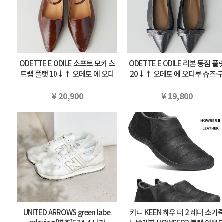
ODETTE E ODILE 소프트 모카 스
ODETTE E ODILE 리본 동점 플
트랩 플랫 10↓↑ 오데토 에 오디
20↓↑ 오데토 에 오디루 슈즈·
루 슈즈·구두 펌프스 브라운 부라…
두 펌프스 실버 블랙 부라우…
¥ 20,900
¥ 19,800
UNITED ARROWS green label
키ㄴ KEEN 하우 더 2 레더 소가