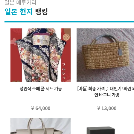
일본 메루카리
일본 현지
랭킹
성인식 소매 풀 세트 가능
[미품] 최종 가격♪ 대인기! 와란 
얀 바구니 가방
¥ 64,000
¥ 13,000