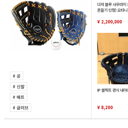
다저 블루 사무라이 
흔들기 인형) 오타니
모토 유노부, 사사키
정 46 개
¥ 2,200,000
# 공
# 신발
IP 셀렉트 경식 내
# 배트
¥ 8,200
# 글러브