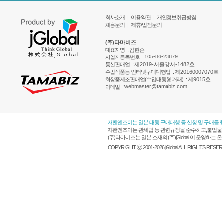
회사소개
|
이용약관
|
개인정보취급방침
채용문의
|
제휴/입점문의
(주)타마비즈
대표자명
: 김현준
:
105-86-23879
사업자등록번호
통신판매업
:
제2019-서울강서-1482호
수입식품등 인터넷구매대행업
:
제20160007070호
화장품제조판매업(수입대행형 거래)
:
제9015호
:
webmaster@tamabiz.com
이메일
재팬엔조이는 일본 대행,구매대행 등 신청 및 구매를
재팬엔조이는 관세법 등 관련규정을 준수하고,불법물품
(주)타마비즈는 일본 소재의 (주)jGlobal 이 운영
COPYRIGHT ⓒ 2001-2026 jGlobal ALL RIGHTS RESE