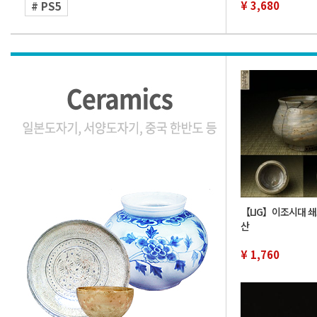
드 게임기 초기화 완
¥ 3,680
# PS5
【LIG】이조시대 
산
¥ 1,760