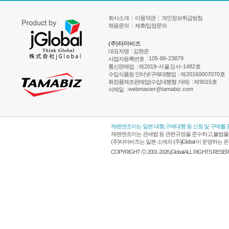
회사소개
|
이용약관
|
개인정보취급방침
채용문의
|
제휴/입점문의
(주)타마비즈
대표자명
: 김현준
:
105-86-23879
사업자등록번호
통신판매업
:
제2019-서울강서-1482호
수입식품등 인터넷구매대행업
:
제20160007070호
화장품제조판매업(수입대행형 거래)
:
제9015호
:
webmaster@tamabiz.com
이메일
재팬엔조이는 일본 대행,구매대행 등 신청 및 구매를
재팬엔조이는 관세법 등 관련규정을 준수하고,불법물품
(주)타마비즈는 일본 소재의 (주)jGlobal 이 운영
COPYRIGHT ⓒ 2001-2026 jGlobal ALL RIGHTS RESE