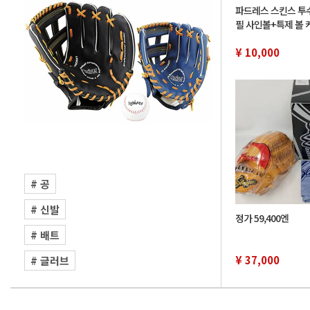
파드레스 스킨스 투수
필 사인볼+특제 볼 케
명, 오타니 쇼헤이
¥ 10,000
# 공
# 신발
정가 59,400엔
# 배트
¥ 37,000
# 글러브