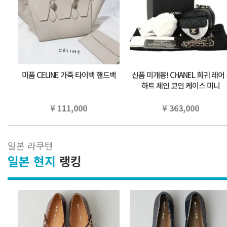
미품 CELINE 가죽 타이백 핸드백
신품 미개봉! CHANEL 희귀 레어 ⭐
하트 체인 코인 케이스 미니
¥ 111,000
¥ 363,000
일본 라쿠텐
일본 현지
랭킹