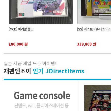
[MCD] 바리암 중고
[SS] 아스트라슈퍼스타즈
180,000 원
339,800 원
일본 지금 제일 뜨는 아이템
!
재팬엔조이
인기 JDirectItems