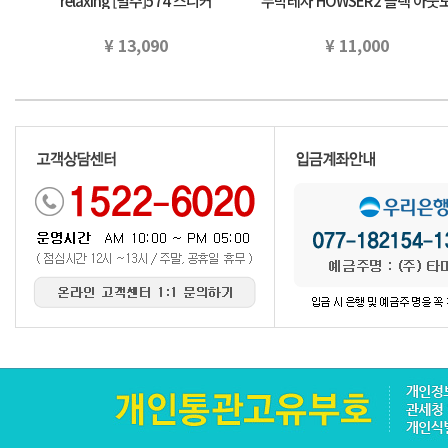
relaxing [별주]574 스니커
누박레자 HOWSER2 블랙 아웃
(22.5~25cm) 유나이테도아로주
어 국내 정규 품
구리…
¥ 13,090
¥ 11,000