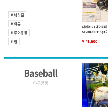
# 낚싯줄
# 의류
다이와 23 에어리티 
SF2500SS-H-QD
# 루어용품
¥ 41,600
# 릴