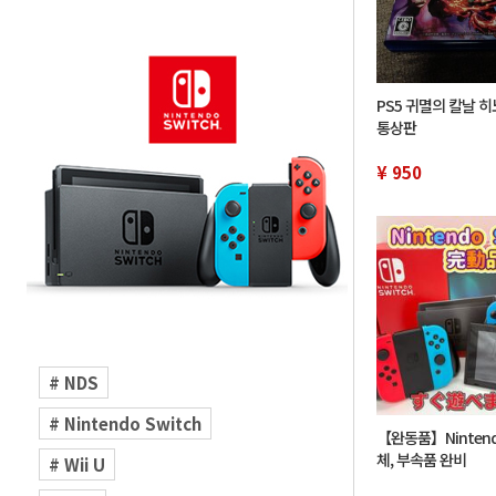
PS5 귀멸의 칼날 
통상판
¥ 950
# NDS
# Nintendo Switch
【완동품】Nintendo
체, 부속품 완비
# Wii U