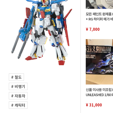
모든 페인트 완제품 R
+ RG 하이퍼 메가 
이 뉴 건담
¥ 7,000
# 철도
# 비행기
신품 미사용 미조립 B
UNLEASHED 1/60 
# 자동차
프라모델 건프라 40
델
¥ 31,000
# 캐릭터