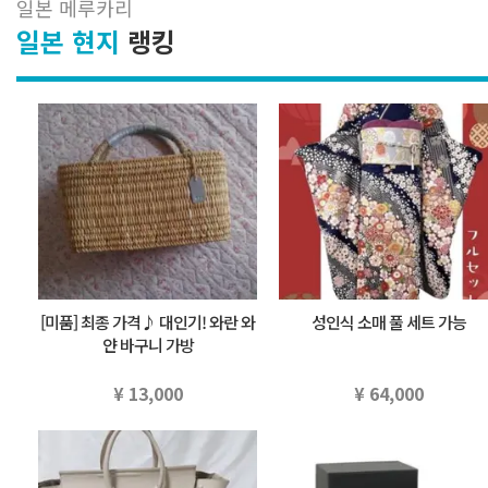
일본 메루카리
일본 현지
랭킹
[미품] 최종 가격♪ 대인기! 와란 와
성인식 소매 풀 세트 가능
얀 바구니 가방
¥ 13,000
¥ 64,000