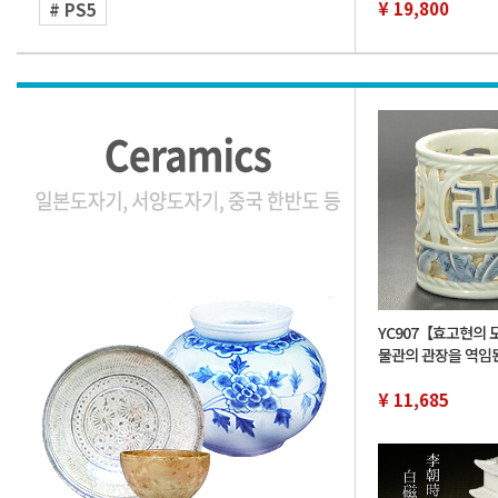
¥ 19,800
# PS5
YC907【효고현의 
물관의 관장을 역임
유족 위탁품】한국-
색 투필통 필립 서구
¥ 11,685