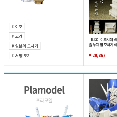
# 이조
# 고려
【LIG】이조시대 백
울 누각 집 모따기 
# 일본의 도자기
미술 시대고완 서도
품 2607.870
¥ 29,867
# 서양 도기