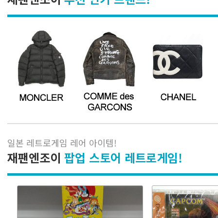
일본 레트로게임 레어 아이템
!
재팬엔조이
팝업 스토어 레트로게임!