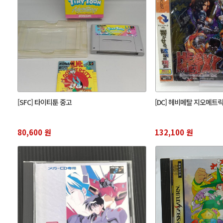
[SFC] 타이티툰 중고
[DC] 헤비메탈 지오메트
80,600 원
132,100 원