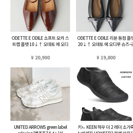
ODETTE E ODILE 소프트 모카 스
ODETTE E ODILE 리본 동점 플
트랩 플랫 10↓↑ 오데토 에 오디
20↓↑ 오데토 에 오디루 슈즈·
루 슈즈·구두 펌프스 브라운 부라…
두 펌프스 실버 블랙 부라우…
¥ 20,900
¥ 19,800
UNITED ARROWS green label
키ㄴ KEEN 하우 더 2 레더 소가