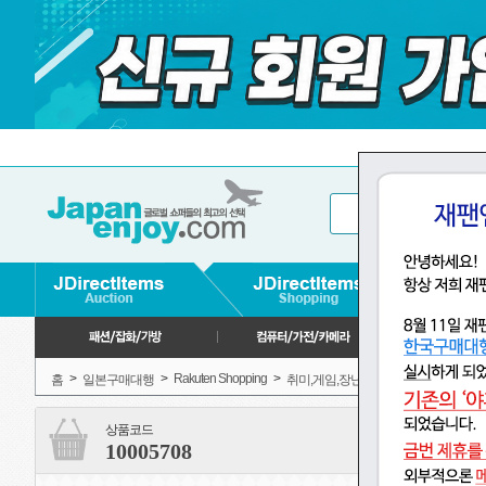
>
>
Rakuten Shopping
>
>
>
홈
일본구매대행
취미,게임,장난감
장난감
상품코드
10005708