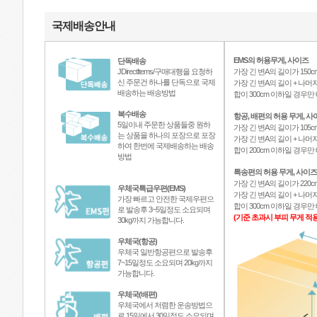
국제배송안내
EMS의 허용무게, 사이즈
단독배송
JDirectItems/구매대행을 요청하
가장 긴 변A의 길이가 150c
신 주문건 하나를 단독으로 국제
가장 긴 변A의 길이 + 나머지
배송하는 배송방법
합이 300cm 이하일 경우
복수배송
항공, 배편의 허용 무게, 사
5일이내 주문한 상품들중 원하
가장 긴 변A의 길이가 105c
는 상품을 하나의 포장으로 포장
가장 긴 변A의 길이 + 나머지
하여 한번에 국제배송하는 배송
합이 200cm 이하일 경우
방법
특송편의 허용 무게, 사이즈
가장 긴 변A의 길이가 220c
우체국특급우편(EMS)
가장 긴 변A의 길이 + 나머지
가장 빠르고 안전한 국제우편으
합이 300cm 이하일 경우
로 발송후 3~5일정도 소요되며
(기준 초과시 부피 무게 적용
30kg까지 가능합니다.
우체국(항공)
우체국 일반항공편으로 발송후
7~15일정도 소요되며 20kg까지
가능합니다.
우체국(배편)
우체국에서 저렴한 운송방법으
로 15일에서 30일정도 소요되며