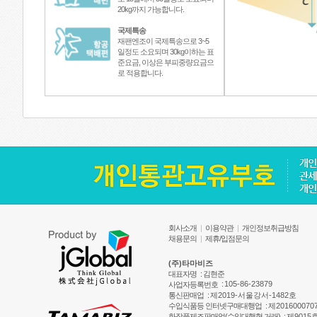
20kg까지 가능합니다.
국제특송
재팬엔조이 국제특송으로 3~5
일정도 소요되며 30kg이하는 표
준요금, 이상은 부피중량요금으
로 적용합니다.
회사소개
|
이용약관
|
개인정보취급방침
채용문의
|
제휴/입점문의
(주)타마비즈
대표자명
: 김현준
:
105-86-23879
사업자등록번호
통신판매업
:
제2019-서울강서-1482호
수입식품등 인터넷구매대행업
:
제201600070
화장품제조판매업(수입대행형 거래)
:
제9015