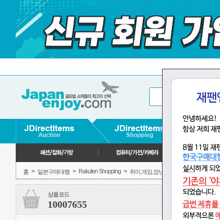
>
>
Rakuten Shopping
>
>
>
홈
일본구매대행
취미,게임,장난감
장난감
상품코드
10007655