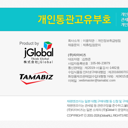
회사소개
|
이용약관
|
개인정보취급방침
채용문의
|
제휴/입점문의
(주)타마비즈
대표자명
: 김현준
:
105-86-23879
사업자등록번호
통신판매업
:
제2019-서울강서-1482호
수입식품등 인터넷구매대행업
:
제201600070
화장품제조판매업(수입대행형 거래)
:
제9015
:
webmaster@tamabiz.com
이메일
재팬엔조이는 일본 대행,구매대행 등 신청 및 구
재팬엔조이는 관세법 등 관련규정을 준수하고,불법
(주)타마비즈는 일본 소재의 (주)jGlobal 이 
COPYRIGHT ⓒ 2001-2026 jGlobal ALL RIGHTS R