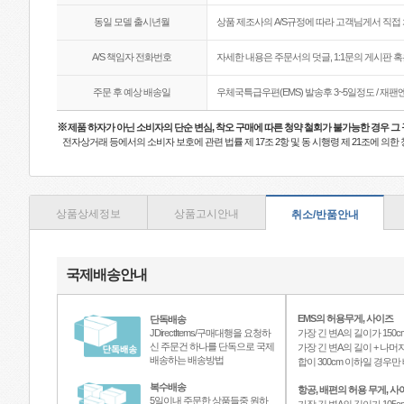
동일 모델 출시년월
상품 제조사의 A/S규정에 따라 고객님게서 직접 
A/S 책임자 전화번호
자세한 내용은 주문서의 덧글, 1:1문의 게시판 
주문 후 예상 배송일
우체국특급우편(EMS) 발송후 3~5일정도 / 재
※
제품 하자가 아닌 소비자의 단순 변심, 착오 구매에 따른 청약 철회가 불가능한 경우 그
전자상거래 등에서의 소비자 보호에 관련 법률 제 17조 2항 및 동 시행령 제 21조에 의
상품상세정보
상품고시안내
취소/반품안내
국제배송안내
EMS의 허용무게, 사이즈
단독배송
JDirectItems/구매대행을 요청하
가장 긴 변A의 길이가 150c
신 주문건 하나를 단독으로 국제
가장 긴 변A의 길이 + 나머지
배송하는 배송방법
합이 300cm 이하일 경우
복수배송
항공, 배편의 허용 무게, 사
5일이내 주문한 상품들중 원하