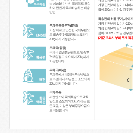
가장 긴 변A의 길이가 105c
는 상품을 하나의 포장으로 포장
가장 긴 변A의 길이 + 나머지
하여 한번에 국제배송하는 배송
합이 200cm 이하일 경우
방법
특송편의 허용 무게, 사이즈
가장 긴 변A의 길이가 220c
우체국특급우편(EMS)
가장 긴 변A의 길이 + 나머지
가장 빠르고 안전한 국제우편으
합이 300cm 이하일 경우
로 발송후 3~5일정도 소요되며
(기준 초과시 부피 무게 적용
30kg까지 가능합니다.
우체국(항공)
우체국 일반항공편으로 발송후
7~15일정도 소요되며 20kg까지
가능합니다.
우체국(배편)
우체국에서 저렴한 운송방법으
로 15일에서 30일정도 소요되며
20kg까지 가능합니다.
국제특송
재팬엔조이 국제특송으로 3~5
일정도 소요되며 30kg이하는 표
준요금, 이상은 부피중량요금으
로 적용합니다.