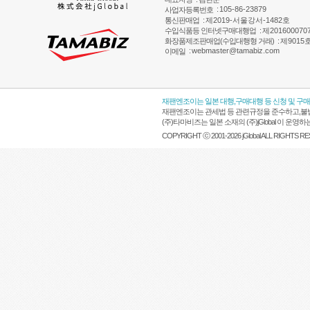
:
105-86-23879
사업자등록번호
통신판매업
:
제2019-서울강서-1482호
수입식품등 인터넷구매대행업
:
제201600070
화장품제조판매업(수입대행형 거래)
:
제9015
:
webmaster@tamabiz.com
이메일
재팬엔조이는 일본 대행,구매대행 등 신청 및 구
재팬엔조이는 관세법 등 관련규정을 준수하고,불법
(주)타마비즈는 일본 소재의 (주)jGlobal 이 
COPYRIGHT ⓒ 2001-2026 jGlobal ALL RIGHTS R