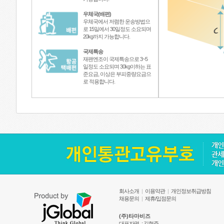
우체국(배편)
우체국에서 저렴한 운송방법으
로 15일에서 30일정도 소요되며
20kg까지 가능합니다.
국제특송
재팬엔조이 국제특송으로 3~5
일정도 소요되며 30kg이하는 표
준요금, 이상은 부피중량요금으
로 적용합니다.
회사소개
|
이용약관
|
개인정보취급방침
채용문의
|
제휴/입점문의
(주)타마비즈
대표자명
: 김현준