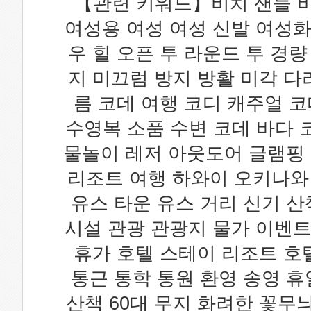
【관련 키워드】비치 샌들 비
여성용 여성 여성 신발 여성화
우 힐 오픈 투 라운드 투 경
지 미끄럼 방지 방활 미각 다
름 코데 여행 코디 캐주얼 
수영복 소품 수변 코데 바다 코
물놀이 레저 아웃도어 글램핑 
리조트 여행 하와이 오키나와 
유스 타운 유스 거리 신기 산
시설 관광 관광지 물가 이벤트
휴가 호텔 스테이 리조트 호
통근 통학 통원 환영 송영 휴
산책 60대 무지 화려한 꽃무