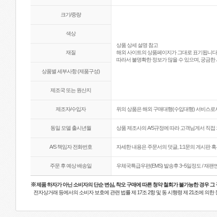
크기/중량
색상
상품 상세 설명 참고
재질
해외 사이트의 상품페이지가 그대로 표기됩니다
따라서 불명확한 정보가 많을 수 있으며, 궁금한 
상품별 세부사항 (제품구성)
제조국 또는 원산지
제조자/수입자
위의 상품은 해외 구매대행(수입대행) 서비스로서
동일 모델 출시년월
상품 제조사의 A/S규정에 따라 고객님게서 직접 
A/S 책임자 전화번호
자세한 내용은 주문서의 덧글, 1:1문의 게시판 
주문 후 예상 배송일
우체국특급우편(EMS) 발송후 3~5일정도 / 재
※
제품 하자가 아닌 소비자의 단순 변심, 착오 구매에 따른 청약 철회가 불가능한 경우 그
전자상거래 등에서의 소비자 보호에 관련 법률 제 17조 2항 및 동 시행령 제 21조에 의