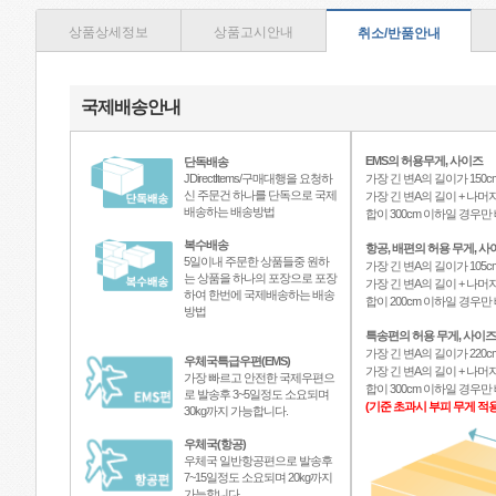
상품상세정보
상품고시안내
취소/반품안내
국제배송안내
EMS의 허용무게, 사이즈
단독배송
JDirectItems/구매대행을 요청하
가장 긴 변A의 길이가 150c
신 주문건 하나를 단독으로 국제
가장 긴 변A의 길이 + 나머지
배송하는 배송방법
합이 300cm 이하일 경우
복수배송
항공, 배편의 허용 무게, 사
5일이내 주문한 상품들중 원하
가장 긴 변A의 길이가 105c
는 상품을 하나의 포장으로 포장
가장 긴 변A의 길이 + 나머지
하여 한번에 국제배송하는 배송
합이 200cm 이하일 경우
방법
특송편의 허용 무게, 사이즈
가장 긴 변A의 길이가 220c
우체국특급우편(EMS)
가장 긴 변A의 길이 + 나머지
가장 빠르고 안전한 국제우편으
합이 300cm 이하일 경우
로 발송후 3~5일정도 소요되며
(기준 초과시 부피 무게 적용
30kg까지 가능합니다.
우체국(항공)
우체국 일반항공편으로 발송후
7~15일정도 소요되며 20kg까지
가능합니다.