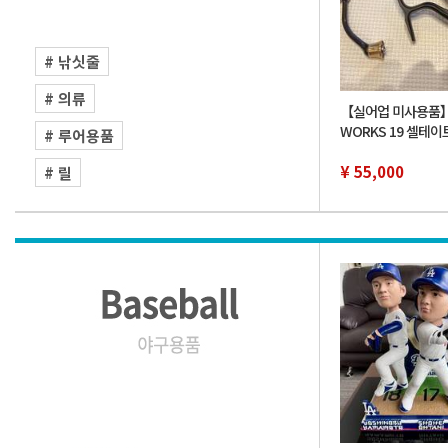
# 낚싯줄
# 의류
【실어업 미사용품】D
WORKS 19 셀테이트 
# 루어용품
XH SLPW 커스텀 
사용품 다이와 SLP
¥ 55,000
# 릴