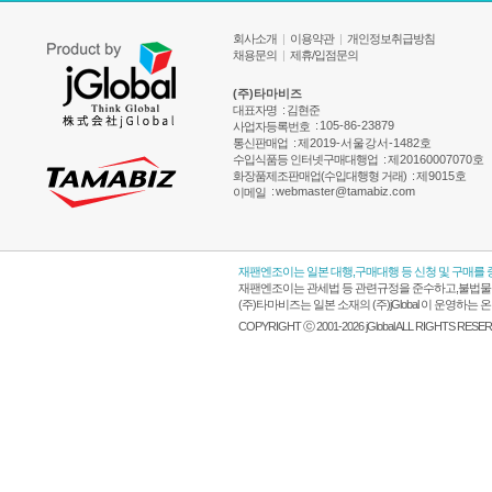
회사소개
|
이용약관
|
개인정보취급방침
채용문의
|
제휴/입점문의
(주)타마비즈
대표자명
: 김현준
:
105-86-23879
사업자등록번호
통신판매업
:
제2019-서울강서-1482호
수입식품등 인터넷구매대행업
:
제20160007070호
화장품제조판매업(수입대행형 거래)
:
제9015호
:
webmaster@tamabiz.com
이메일
재팬엔조이는 일본 대행,구매대행 등 신청 및 구매를
재팬엔조이는 관세법 등 관련규정을 준수하고,불법물품
(주)타마비즈는 일본 소재의 (주)jGlobal 이 운영
COPYRIGHT ⓒ 2001-2026 jGlobal ALL RIGHTS RESE