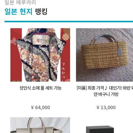
일본 메루카리
일본 현지
랭킹
성인식 소매 풀 세트 가능
[미품] 최종 가격♪ 대인기! 와란 
얀 바구니 가방
¥ 64,000
¥ 13,000