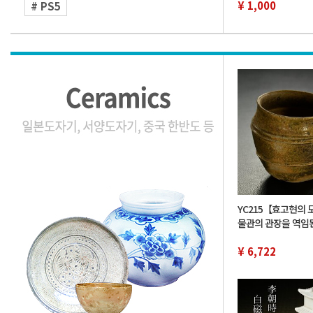
DT247806
¥ 1,000
# PS5
YC215【효고현의 
물관의 관장을 역임
유족 위탁품】통일 
라 토기 손 컵 컵 진
¥ 6,722