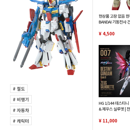
현상품 고장 없음 
BANDAI 기동전사 
품 HY2M 1/12 RX-7
cm 아이치현 직접
¥ 4,500
# 철도
# 비행기
HG 1/144 데스티니 
& 제우스 실루엣 | 
# 자동차
품 | CUSTOMIZAT
¥ 11,000
# 캐릭터