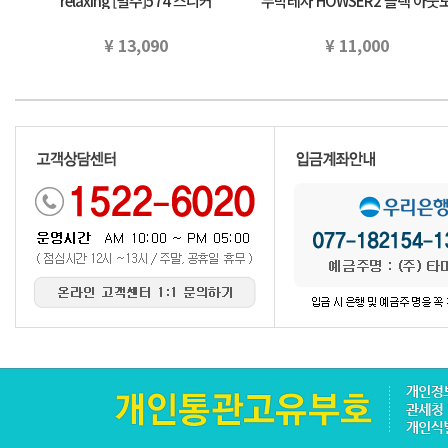
relaxing [별주]574 스니커
누박레자 HOWSER2 블랙 아웃
(22.5~25cm) 유나이테도아로주
어 국내 정규 품
구리…
¥ 13,090
¥ 11,000