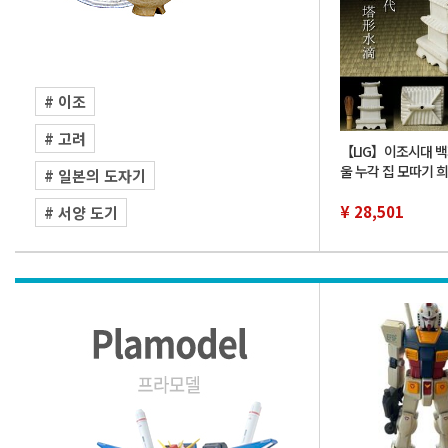
# 이조
# 고려
【LIG】이조시대 백
울 누각 집 모따기 
# 일본의 도자기
미술 시대고완 서도
품 2607.870
¥ 28,501
# 서양 도기