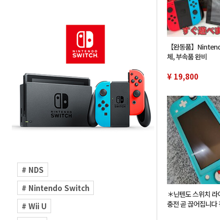
【완동품】Nintendo
체, 부속품 완비
¥ 19,800
# NDS
# Nintendo Switch
＊닌텐도 스위치 라
충전 곧 끊어집니다 
# Wii U
인 없음/초기화 미 