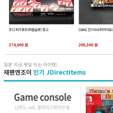
[FC] 퍼즈롯트(퍼즐슬롯) 중고
[GBA] 건스타슈퍼히어로
374,000 원
206,300 원
일본 지금 제일 뜨는 아이템
!
재팬엔조이
인기 JDirectItems