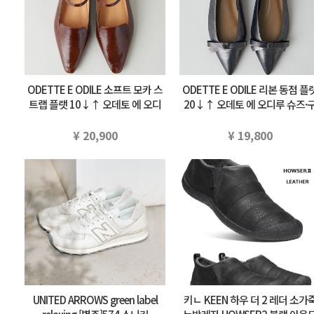
ODETTE E ODILE 소프트 모카 스
ODETTE E ODILE 리본 동점 플
트랩 플랫 10↓↑ 오데토 에 오디
20↓↑ 오데토 에 오디루 슈즈·
루 슈즈·구두 펌프스 브라운 부라…
두 펌프스 실버 블랙 부라우…
¥ 20,900
¥ 19,800
UNITED ARROWS green label
키ㄴ KEEN 하우 더 2 레더 소가