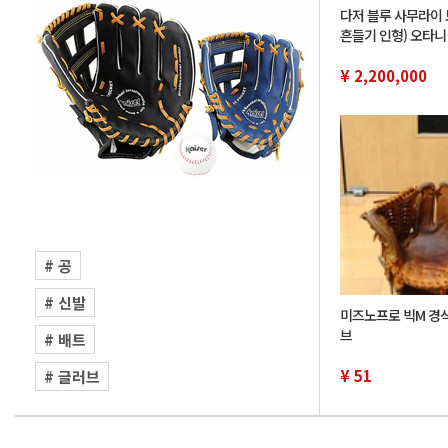
다저 블루 사무라이 
흔들기 인형) 오타니
모토 유노부, 사사키
정 46 개
¥ 2,200,000
# 공
# 신발
미즈노프로 빅M 경
브
# 배트
¥ 51
# 글러브