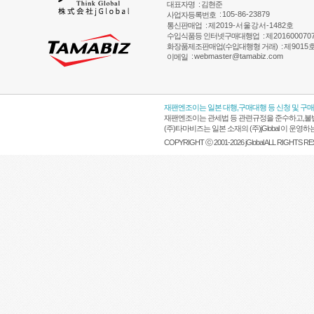
대표자명
: 김현준
:
105-86-23879
사업자등록번호
통신판매업
:
제2019-서울강서-1482호
수입식품등 인터넷구매대행업
:
제201600070
화장품제조판매업(수입대행형 거래)
:
제9015
:
webmaster@tamabiz.com
이메일
재팬엔조이는 일본 대행,구매대행 등 신청 및 구
재팬엔조이는 관세법 등 관련규정을 준수하고,불법
(주)타마비즈는 일본 소재의 (주)jGlobal 이 
COPYRIGHT ⓒ 2001-2026 jGlobal ALL RIGHTS R