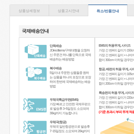
상품상세정보
상품고시안내
취소/반품안내
국제배송안내
EMS의 허용무게, 사이즈
단독배송
JDirectItems/구매대행을 요청하
가장 긴 변A의 길이가 150c
신 주문건 하나를 단독으로 국제
가장 긴 변A의 길이 + 나머지
배송하는 배송방법
합이 300cm 이하일 경우
복수배송
항공, 배편의 허용 무게, 사
5일이내 주문한 상품들중 원하
가장 긴 변A의 길이가 105c
는 상품을 하나의 포장으로 포장
가장 긴 변A의 길이 + 나머지
하여 한번에 국제배송하는 배송
합이 200cm 이하일 경우
방법
특송편의 허용 무게, 사이즈
가장 긴 변A의 길이가 220c
우체국특급우편(EMS)
가장 긴 변A의 길이 + 나머지
가장 빠르고 안전한 국제우편으
합이 300cm 이하일 경우
로 발송후 3~5일정도 소요되며
(기준 초과시 부피 무게 적용
30kg까지 가능합니다.
우체국(항공)
우체국 일반항공편으로 발송후
7~15일정도 소요되며 20kg까지