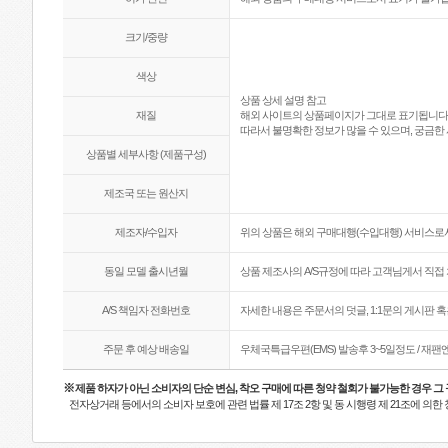
크기/중량
색상
상품 상세 설명 참고
재질
해외 사이트의 상품페이지가 그대로 표기됩니다
따라서 불명확한 정보가 많을 수 있으며, 궁금한 
상품별 세부사항 (제품구성)
제조국 또는 원산지
제조자/수입자
위의 상품은 해외 구매대행(수입대행) 서비스로서
동일 모델 출시년월
상품 제조사의 A/S규정에 따라 고객님게서 직접 
A/S 책임자 전화번호
자세한 내용은 주문서의 덧글, 1:1문의 게시판 
주문 후 예상 배송일
우체국특급우편(EMS) 발송후 3~5일정도 / 재
※
제품 하자가 아닌 소비자의 단순 변심, 착오 구매에 따른 청약 철회가 불가능한 경우 그
전자상거래 등에서의 소비자 보호에 관련 법률 제 17조 2항 및 동 시행령 제 21조에 의