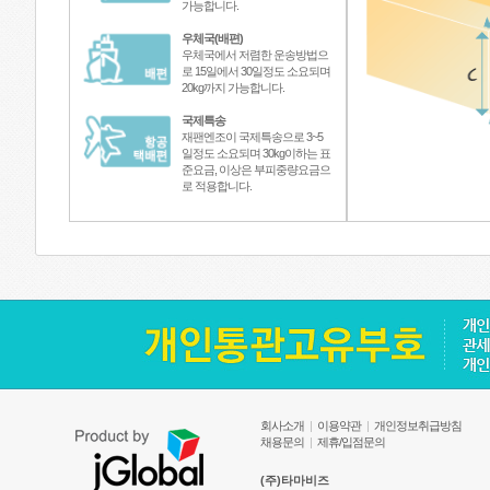
가능합니다.
우체국(배편)
우체국에서 저렴한 운송방법으
로 15일에서 30일정도 소요되며
20kg까지 가능합니다.
국제특송
재팬엔조이 국제특송으로 3~5
일정도 소요되며 30kg이하는 표
준요금, 이상은 부피중량요금으
로 적용합니다.
회사소개
|
이용약관
|
개인정보취급방침
채용문의
|
제휴/입점문의
(주)타마비즈