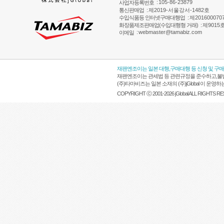
:
105-86-23879
사업자등록번호
통신판매업
:
제2019-서울강서-1482호
수입식품등 인터넷구매대행업
:
제201600070
화장품제조판매업(수입대행형 거래)
:
제9015
:
webmaster@tamabiz.com
이메일
재팬엔조이는 일본 대행,구매대행 등 신청 및 구
재팬엔조이는 관세법 등 관련규정을 준수하고,불법
(주)타마비즈는 일본 소재의 (주)jGlobal 이 
COPYRIGHT ⓒ 2001-2026 jGlobal ALL RIGHTS R