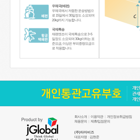
우체국(배편)
우체국에서 저렴한 운송방법으
로 15일에서 30일정도 소요되며
20kg까지 가능합니다.
국제특송
재팬엔조이 국제특송으로 3~5
일정도 소요되며 30kg이하는 표
준요금, 이상은 부피중량요금으
로 적용합니다.
회사소개
|
이용약관
|
개인정보취급방침
채용문의
|
제휴/입점문의
(주)타마비즈
대표자명
: 김현준