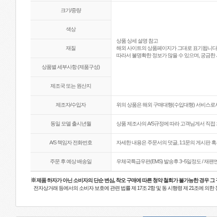
크기/중량
색상
상품 상세 설명 참고
재질
해외 사이트의 상품페이지가 그대로 표기됩니다
따라서 불명확한 정보가 많을 수 있으며, 궁금한 
상품별 세부사항 (제품구성)
제조국 또는 원산지
제조자/수입자
위의 상품은 해외 구매대행(수입대행) 서비스로서
동일 모델 출시년월
상품 제조사의 A/S규정에 따라 고객님게서 직접 
A/S 책임자 전화번호
자세한 내용은 주문서의 덧글, 1:1문의 게시판 
주문 후 예상 배송일
우체국특급우편(EMS) 발송후 3~5일정도 / 재
※
제품 하자가 아닌 소비자의 단순 변심, 착오 구매에 따른 청약 철회가 불가능한 경우 그
전자상거래 등에서의 소비자 보호에 관련 법률 제 17조 2항 및 동 시행령 제 21조에 의