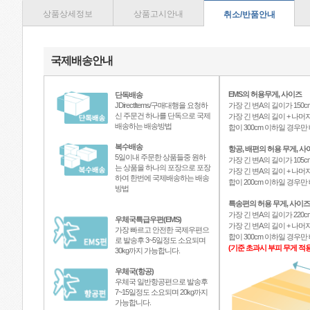
상품상세정보
상품고시안내
취소/반품안내
국제배송안내
EMS의 허용무게, 사이즈
단독배송
JDirectItems/구매대행을 요청하
가장 긴 변A의 길이가 150c
신 주문건 하나를 단독으로 국제
가장 긴 변A의 길이 + 나머지
배송하는 배송방법
합이 300cm 이하일 경우
복수배송
항공, 배편의 허용 무게, 사
5일이내 주문한 상품들중 원하
가장 긴 변A의 길이가 105c
는 상품을 하나의 포장으로 포장
가장 긴 변A의 길이 + 나머지
하여 한번에 국제배송하는 배송
합이 200cm 이하일 경우
방법
특송편의 허용 무게, 사이즈
가장 긴 변A의 길이가 220c
우체국특급우편(EMS)
가장 긴 변A의 길이 + 나머지
가장 빠르고 안전한 국제우편으
합이 300cm 이하일 경우
로 발송후 3~5일정도 소요되며
(기준 초과시 부피 무게 적용
30kg까지 가능합니다.
우체국(항공)
우체국 일반항공편으로 발송후
7~15일정도 소요되며 20kg까지
가능합니다.