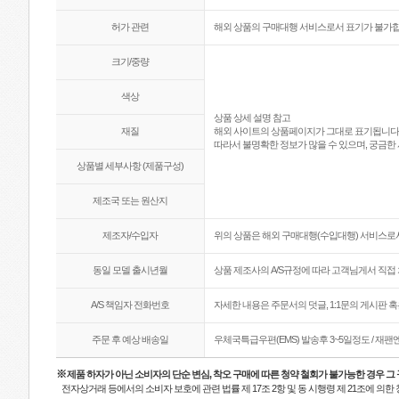
허가 관련
해외 상품의 구매대행 서비스로서 표기가 불가합
크기/중량
색상
상품 상세 설명 참고
재질
해외 사이트의 상품페이지가 그대로 표기됩니다
따라서 불명확한 정보가 많을 수 있으며, 궁금한 
상품별 세부사항 (제품구성)
제조국 또는 원산지
제조자/수입자
위의 상품은 해외 구매대행(수입대행) 서비스로서
동일 모델 출시년월
상품 제조사의 A/S규정에 따라 고객님게서 직접 
A/S 책임자 전화번호
자세한 내용은 주문서의 덧글, 1:1문의 게시판 
주문 후 예상 배송일
우체국특급우편(EMS) 발송후 3~5일정도 / 재
※
제품 하자가 아닌 소비자의 단순 변심, 착오 구매에 따른 청약 철회가 불가능한 경우 그
전자상거래 등에서의 소비자 보호에 관련 법률 제 17조 2항 및 동 시행령 제 21조에 의