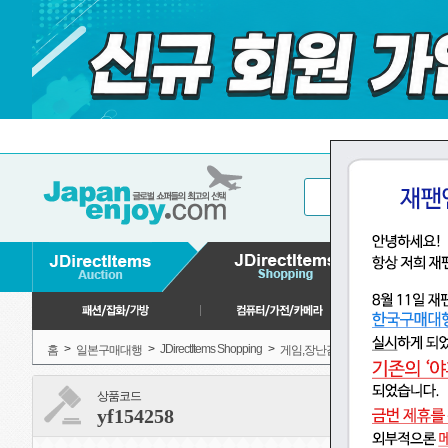
>
>
JDirectItems Shopping
>
>
>
홈
일본구매대행
게임,장난감
피규어
상품코드
yf154258