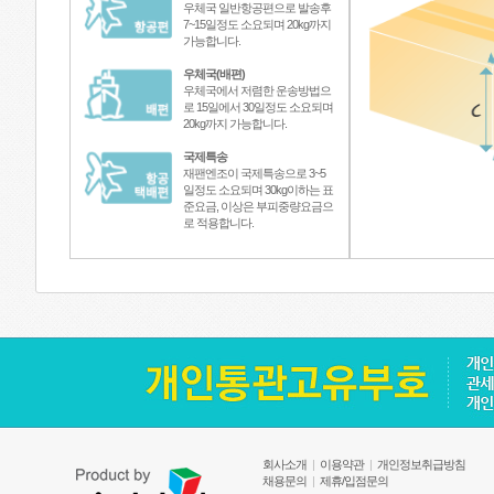
우체국 일반항공편으로 발송후
7~15일정도 소요되며 20kg까지
가능합니다.
우체국(배편)
우체국에서 저렴한 운송방법으
로 15일에서 30일정도 소요되며
20kg까지 가능합니다.
국제특송
재팬엔조이 국제특송으로 3~5
일정도 소요되며 30kg이하는 표
준요금, 이상은 부피중량요금으
로 적용합니다.
회사소개
|
이용약관
|
개인정보취급방침
채용문의
|
제휴/입점문의