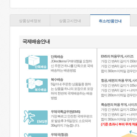
상품상세정보
상품고시안내
취소/반품안내
국제배송안내
EMS의 허용무게, 사이즈
단독배송
JDirectItems/구매대행을 요청하
가장 긴 변A의 길이가 150c
신 주문건 하나를 단독으로 국제
가장 긴 변A의 길이 + 나머지
배송하는 배송방법
합이 300cm 이하일 경우
복수배송
항공, 배편의 허용 무게, 사
5일이내 주문한 상품들중 원하
가장 긴 변A의 길이가 105c
는 상품을 하나의 포장으로 포장
가장 긴 변A의 길이 + 나머지
하여 한번에 국제배송하는 배송
합이 200cm 이하일 경우
방법
특송편의 허용 무게, 사이즈
가장 긴 변A의 길이가 220c
우체국특급우편(EMS)
가장 긴 변A의 길이 + 나머지
가장 빠르고 안전한 국제우편으
합이 300cm 이하일 경우
로 발송후 3~5일정도 소요되며
(기준 초과시 부피 무게 적용
30kg까지 가능합니다.
우체국(항공)