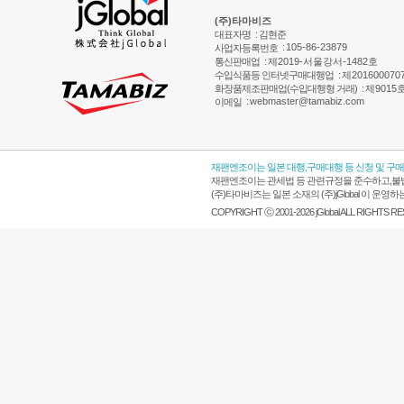
(주)타마비즈
대표자명
: 김현준
:
105-86-23879
사업자등록번호
통신판매업
:
제2019-서울강서-1482호
수입식품등 인터넷구매대행업
:
제201600070
화장품제조판매업(수입대행형 거래)
:
제9015
:
webmaster@tamabiz.com
이메일
재팬엔조이는 일본 대행,구매대행 등 신청 및 구
재팬엔조이는 관세법 등 관련규정을 준수하고,불법
(주)타마비즈는 일본 소재의 (주)jGlobal 이 
COPYRIGHT ⓒ 2001-2026 jGlobal ALL RIGHTS R