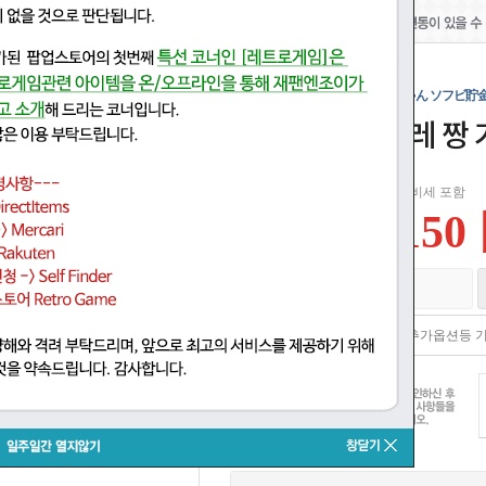
Dr.スランプ アラレちゃん ガっちゃん ソフビ貯
Dr. 슬럼프 아라레 짱
일본 소비세 포함
7,150
재고있음