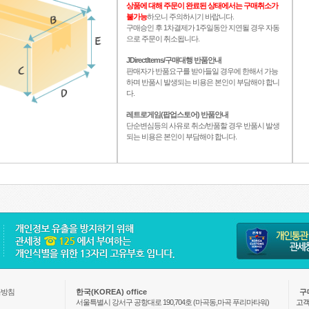
상품에 대해 주문이 완료된 상태에서는 구매취소가
불가능
하오니 주의하시기 바랍니다.
구매승인 후 1차결제가 1주일동안 지연될 경우 자동
으로 주문이 취소됩니다.
JDirectItems/구매대행 반품안내
판매자가 반품요구를 받아들일 경우에 한해서 가능
하며 반품시 발생되는 비용은 본인이 부담해야 합니
다.
레트로게임(팝업스토어) 반품안내
단순변심등의 사유로 취소/반품할 경우 반품시 발생
되는 비용은 본인이 부담해야 합니다.
급방침
한국(KOREA) office
구
서울특별시 강서구 공항대로 190,704호 (마곡동,마곡 푸리마타워)
고객