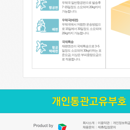
우체국 일반항공편으로 발송후
7~15일정도 소요되며 20kg까지
가능합니다.
우체국(배편)
우체국에서 저렴한 운송방법으
로 15일에서 30일정도 소요되며
20kg까지 가능합니다.
국제특송
재팬엔조이 국제특송으로 3~5
일정도 소요되며 30kg이하는 표
준요금, 이상은 부피중량요금으
로 적용합니다.
회사소개
|
이용약관
|
개인정보취
채용문의
|
제휴/입점문의