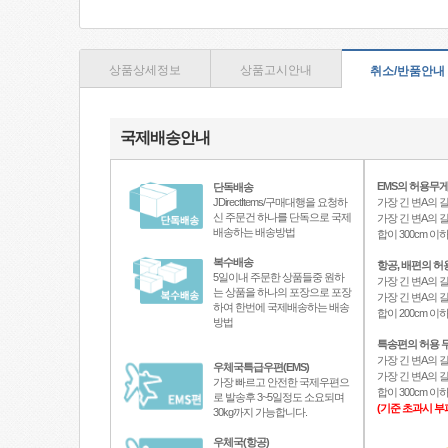
상품상세정보
상품고시안내
취소/반품안내
국제배송안내
EMS의 허용무게
단독배송
JDirectItems/구매대행을 요청하
가장 긴 변A의 길
신 주문건 하나를 단독으로 국제
가장 긴 변A의 길
배송하는 배송방법
합이 300cm 
복수배송
항공, 배편의 허
5일이내 주문한 상품들중 원하
가장 긴 변A의 길
는 상품을 하나의 포장으로 포장
가장 긴 변A의 길
하여 한번에 국제배송하는 배송
합이 200cm 
방법
특송편의 허용 무
가장 긴 변A의 길
우체국특급우편(EMS)
가장 긴 변A의 길
가장 빠르고 안전한 국제우편으
합이 300cm 
로 발송후 3~5일정도 소요되며
(기준 초과시 부
30kg까지 가능합니다.
우체국(항공)