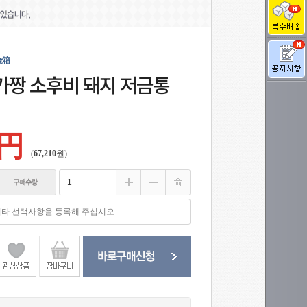
金箱
 가짱 소후비 돼지 저금통
 円
(
67,210
원)