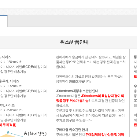
취소/반품안내
, 사이즈
판매자에게 송금하기 전 판매자 잘못(재고, 체결율 상
통
이가 150cm 이하
품파손 등)으로 인해 취소가 되는 경우 전액 환불조치
자
이 + 나머지 네변(B,C,D,E)의 길이의
합니다.
상
이하일 경우만 배송가능
세
재팬엔조이의 과실로 인해 발생되는 비용은 전실비
도
용 무게, 사이즈
용전액이 환불조치됩니다.
이가 105cm 이하
수
이 + 나머지 네변(B,C,D,E)의 길이의
JDirectItems대행 취소관련 안내
총
이하일 경우만 배송가능
JDirectItems대행은
JDirectItems의 특성상 체결이 되
풍
었을 경우 취소가 불가능
하므로 체결 전 신중히 확인
J
게, 사이즈
하십시오.
해
이가 220cm 이하
주문체결 후 임의로 취소 및 1차 결제 거부 또는 지연
이 + 나머지 네변(B,C,D,E)의 길이의
적
시 보증금이 삭제 처리되며 취소에 따른 발생 비용이
이하일 경우만 배송가능
재
추가로 청구될 수 있습니다.
피 무게 적용)
환
구매대행 취소관련 안내
구매대행시 일본 현지
판매업체의 일반상품 및 예약