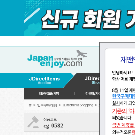
>
>
JDirectItems Shopping
>
>
홈
일본구매대행
게임,장난감
피규
상품코드
cg-0582