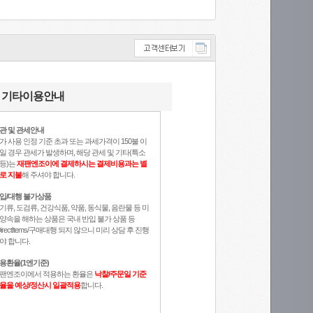
기타이용안내
관 및 관세안내
가 사용 인정 기준 초과 또는 과세가격이 150불 이
일 경우 관세가 발생하며, 해당 관세 및 기타(특소
등)는
재팬엔조이에 결제하시는 결제비용과는 별
로 지불
해 주셔야 합니다.
입/대행 불가상품
기류, 도검류, 건강식품, 약품, 동식물, 음란물 등 미
양속을 해하는 상품은 국내 반입 불가 상품 등
DirectItems/구매대행 되지 않으니 미리 상담 후 진행
야 합니다.
용환율(1엔기준)
팬엔조이에서 적용하는 환율은
낙찰/주문일 기준
율을 예상/정산시 일괄적용
합니다.