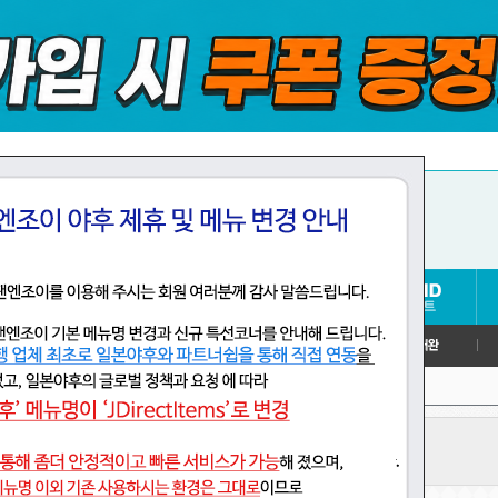
>
어
기타