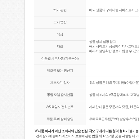
허가 관련
해외 상품의 구매대행 서비스로서 표
크기/중량
색상
상품 상세 설명 참고
재질
해외 사이트의 상품페이지가 그대로 
따라서 불명확한 정보가 많을 수 있으
상품별 세부사항 (제품구성)
제조국 또는 원산지
제조자/수입자
위의 상품은 해외 구매대행(수입대행)
동일 모델 출시년월
상품 제조사의 A/S규정에 따라 고객
A/S 책임자 전화번호
자세한 내용은 주문서의 덧글, 1:1
주문 후 예상 배송일
우체국특급우편(EMS) 발송후 3~5일
※
제품 하자가 아닌 소비자의 단순 변심, 착오 구매에 따른 청약 철회가 불가능
전자상거래 등에서의 소비자 보호에 관련 법률 제 17조 2항 및 동 시행령 제 