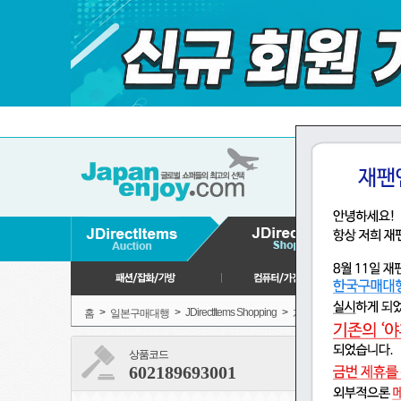
>
>
JDirectItems Shopping
>
>
홈
일본구매대행
게임,장난감
피규
상품코드
602189693001