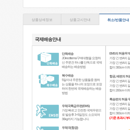
상품상세정보
상품고시안내
취소/반품안내
국제배송안내
EMS의 허용무게
단독배송
JDirectItems/구매대행을 요청하
가장 긴 변A의 길
신 주문건 하나를 단독으로 국제
가장 긴 변A의 길
배송하는 배송방법
합이 300cm 
복수배송
항공, 배편의 허
5일이내 주문한 상품들중 원하
가장 긴 변A의 길
는 상품을 하나의 포장으로 포장
가장 긴 변A의 길
하여 한번에 국제배송하는 배송
합이 200cm 
방법
특송편의 허용 무
가장 긴 변A의 길
우체국특급우편(EMS)
가장 긴 변A의 길
가장 빠르고 안전한 국제우편으
합이 300cm 
로 발송후 3~5일정도 소요되며
(기준 초과시 부
30kg까지 가능합니다.
우체국(항공)