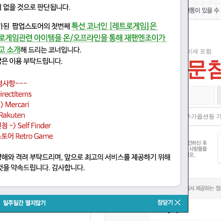
일본 소비세 포함
원문참
재고있음
suruga-ya