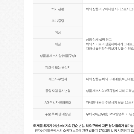
허가 관련
해외 상품의 구매대행 서비스로서 표
크기/중량
색상
상품 상세 설명 참고
재질
해외 사이트의 상품페이지가 그대로 
따라서 불명확한 정보가 많을 수 있으
상품별 세부사항 (제품구성)
제조국 또는 원산지
제조자/수입자
위의 상품은 해외 구매대행(수입대행)
동일 모델 출시년월
상품 제조사의 A/S규정에 따라 고객
A/S 책임자 전화번호
자세한 내용은 주문서의 덧글, 1:1
주문 후 예상 배송일
우체국특급우편(EMS) 발송후 3~5일
※
제품 하자가 아닌 소비자의 단순 변심, 착오 구매에 따른 청약 철회가 불가능
전자상거래 등에서의 소비자 보호에 관련 법률 제 17조 2항 및 동 시행령 제 