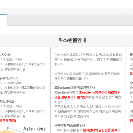
취소/반품안내
, 사이즈
판매자에게 송금하기 전 판매자 잘못(재고, 체결율 상
통
이가 150cm 이하
품파손 등)으로 인해 취소가 되는 경우 전액 환불조치
자
이 + 나머지 네변(B,C,D,E)의 길이의
합니다.
상
이하일 경우만 배송가능
세
재팬엔조이의 과실로 인해 발생되는 비용은 전실비
도
용 무게, 사이즈
용전액이 환불조치됩니다.
이가 105cm 이하
수
이 + 나머지 네변(B,C,D,E)의 길이의
JDirectItems대행 취소관련 안내
총
이하일 경우만 배송가능
JDirectItems대행은
JDirectItems의 특성상 체결이 되
풍
었을 경우 취소가 불가능
하므로 체결 전 신중히 확인
J
게, 사이즈
하십시오.
해
이가 220cm 이하
주문체결 후 임의로 취소 및 1차 결제 거부 또는 지연
이 + 나머지 네변(B,C,D,E)의 길이의
적
시 보증금이 삭제 처리되며 취소에 따른 발생 비용이
이하일 경우만 배송가능
재
추가로 청구될 수 있습니다.
피 무게 적용)
환
구매대행 취소관련 안내
구매대행시 일본 현지
판매업체의 일반상품 및 예약