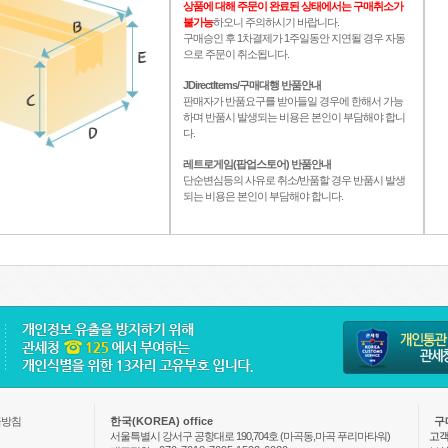
상품에 대해 주문이 완료된 상태에서는 구매취소가
불가능
하오니 주의하시기 바랍니다.
구매승인 후 1차결제가 1주일동안 지연될 경우 자동
으로 주문이 취소됩니다.
JDirectItems/구매대행 반품안내
판매자가 반품요구를 받아들일 경우에 한해서 가능
하며 반품시 발생되는 비용은 본인이 부담해야 합니
다.
레트로게임(팝업스토어) 반품안내
단순변심등의 사유로 취소/반품할 경우 반품시 발생
되는 비용은 본인이 부담해야 합니다.
급방침
한국(KOREA) office
구
서울특별시 강서구 공항대로 190,704호 (마곡동,마곡 푸리마타워)
고객