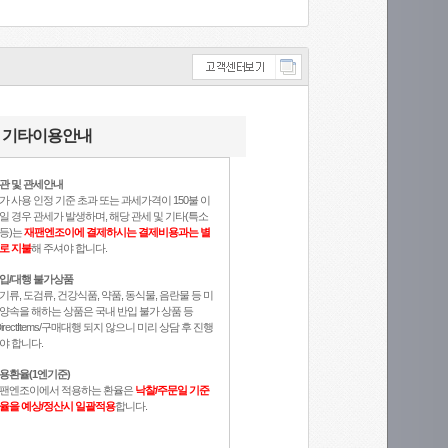
기타이용안내
관 및 관세안내
가 사용 인정 기준 초과 또는 과세가격이 150불 이
일 경우 관세가 발생하며, 해당 관세 및 기타(특소
등)는
재팬엔조이에 결제하시는 결제비용과는 별
로 지불
해 주셔야 합니다.
입/대행 불가상품
기류, 도검류, 건강식품, 약품, 동식물, 음란물 등 미
양속을 해하는 상품은 국내 반입 불가 상품 등
DirectItems/구매대행 되지 않으니 미리 상담 후 진행
야 합니다.
용환율(1엔기준)
팬엔조이에서 적용하는 환율은
낙찰/주문일 기준
율을 예상/정산시 일괄적용
합니다.