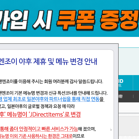
>
어
기타