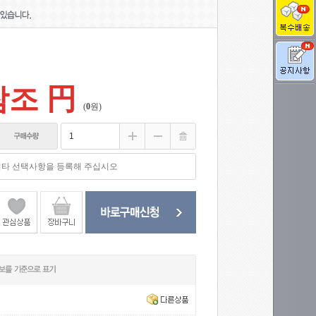
조 円
(
0
원)