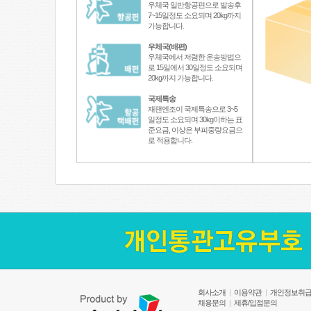
우체국 일반항공편으로 발송후
7~15일정도 소요되며 20kg까지
가능합니다.
우체국(배편)
우체국에서 저렴한 운송방법으
로 15일에서 30일정도 소요되며
20kg까지 가능합니다.
국제특송
재팬엔조이 국제특송으로 3~5
일정도 소요되며 30kg이하는 표
준요금, 이상은 부피중량요금으
로 적용합니다.
회사소개
|
이용약관
|
개인정보취
채용문의
|
제휴/입점문의