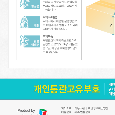
우체국 일반항공편으로 발송후
7~15일정도 소요되며 20kg까지
가능합니다.
우체국(배편)
우체국에서 저렴한 운송방법으
로 15일에서 30일정도 소요되며
20kg까지 가능합니다.
국제특송
재팬엔조이 국제특송으로 3~5
일정도 소요되며 30kg이하는 표
준요금, 이상은 부피중량요금으
로 적용합니다.
회사소개
|
이용약관
|
개인정보취급방침
채용문의
|
제휴/입점문의