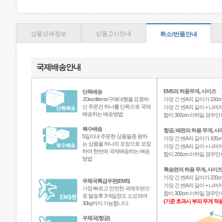
상품상세정보
상품고시안내
취소/반품안내
국제배송안내
EMS의 허용무게, 사이즈
단독배송
JDirectItems/구매대행을 요청하
가장 긴 변A의 길이가 150c
신 주문건 하나를 단독으로 국제
가장 긴 변A의 길이 + 나머지
배송하는 배송방법
합이 300cm 이하일 경우
복수배송
항공, 배편의 허용 무게, 사
5일이내 주문한 상품들중 원하
가장 긴 변A의 길이가 105c
는 상품을 하나의 포장으로 포장
가장 긴 변A의 길이 + 나머지
하여 한번에 국제배송하는 배송
합이 200cm 이하일 경우
방법
특송편의 허용 무게, 사이즈
가장 긴 변A의 길이가 220c
우체국특급우편(EMS)
가장 긴 변A의 길이 + 나머지
가장 빠르고 안전한 국제우편으
합이 300cm 이하일 경우
로 발송후 3~5일정도 소요되며
(기준 초과시 부피 무게 적용
30kg까지 가능합니다.
우체국(항공)