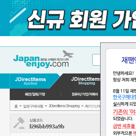
>
>
JDirectItems Shopping
>
>
홈
일본구매대행
AV기기,카메라
광학 기기（
상품코드
li96bb993a9b