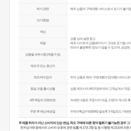
허가 관련
해외 상품의 구매대행 서비스로서 표기가 불가합
크기/중량
색상
상품 상세 설명 참고
재질
해외 사이트의 상품페이지가 그대로 표기됩니다
따라서 불명확한 정보가 많을 수 있으며, 궁금한 
상품별 세부사항 (제품구성)
제조국 또는 원산지
제조자/수입자
위의 상품은 해외 구매대행(수입대행) 서비스로서
동일 모델 출시년월
상품 제조사의 A/S규정에 따라 고객님게서 직접 
A/S 책임자 전화번호
자세한 내용은 주문서의 덧글, 1:1문의 게시판 
주문 후 예상 배송일
우체국특급우편(EMS) 발송후 3~5일정도 / 재
※
제품 하자가 아닌 소비자의 단순 변심, 착오 구매에 따른 청약 철회가 불가능한 경우 그
전자상거래 등에서의 소비자 보호에 관련 법률 제 17조 2항 및 동 시행령 제 21조에 의