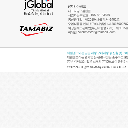
(주)타마비즈
대표자명
: 김현준
:
105-86-23879
사업자등록번호
통신판매업
:
제2019-서울강서-1482호
수입식품등 인터넷구매대행업
:
제201600070
화장품제조판매업(수입대행형 거래)
:
제9015
:
webmaster@tamabiz.com
이메일
재팬엔조이는 일본 대행,구매대행 등 신청 및 구
재팬엔조이는 관세법 등 관련규정을 준수하고,불법
(주)타마비즈는 일본 소재의 (주)jGlobal 이 
COPYRIGHT ⓒ 2001-2026 jGlobal ALL RIGHTS R