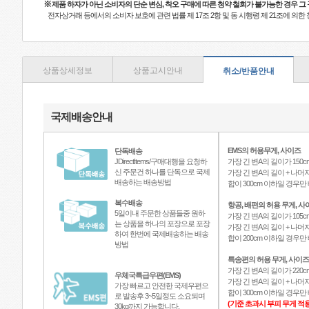
※
제품 하자가 아닌 소비자의 단순 변심, 착오 구매에 따른 청약 철회가 불가능한 경우 그
전자상거래 등에서의 소비자 보호에 관련 법률 제 17조 2항 및 동 시행령 제 21조에 의
상품상세정보
상품고시안내
취소/반품안내
국제배송안내
EMS의 허용무게, 사이즈
단독배송
JDirectItems/구매대행을 요청하
가장 긴 변A의 길이가 150c
신 주문건 하나를 단독으로 국제
가장 긴 변A의 길이 + 나머지
배송하는 배송방법
합이 300cm 이하일 경우
복수배송
항공, 배편의 허용 무게, 사
5일이내 주문한 상품들중 원하
가장 긴 변A의 길이가 105c
는 상품을 하나의 포장으로 포장
가장 긴 변A의 길이 + 나머지
하여 한번에 국제배송하는 배송
합이 200cm 이하일 경우
방법
특송편의 허용 무게, 사이즈
가장 긴 변A의 길이가 220c
우체국특급우편(EMS)
가장 긴 변A의 길이 + 나머지
가장 빠르고 안전한 국제우편으
합이 300cm 이하일 경우
로 발송후 3~5일정도 소요되며
(기준 초과시 부피 무게 적용
30kg까지 가능합니다.