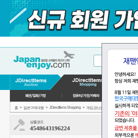
>
>
JDirectItems Shopping
>
>
>
홈
일본구매대행
게임,장난감
장난감
상품코드
4548643196224