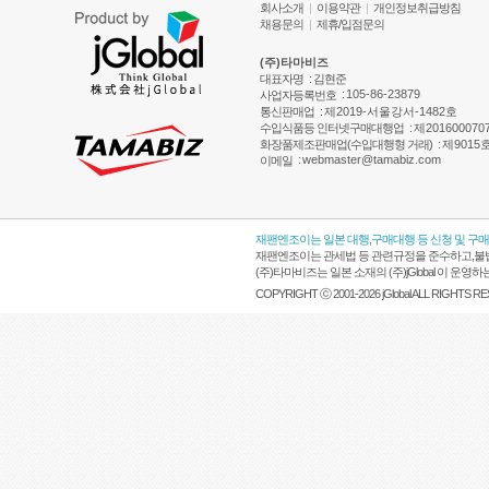
회사소개
|
이용약관
|
개인정보취급방침
채용문의
|
제휴/입점문의
(주)타마비즈
대표자명
: 김현준
:
105-86-23879
사업자등록번호
통신판매업
:
제2019-서울강서-1482호
수입식품등 인터넷구매대행업
:
제201600070
화장품제조판매업(수입대행형 거래)
:
제9015
:
webmaster@tamabiz.com
이메일
재팬엔조이는 일본 대행,구매대행 등 신청 및 구
재팬엔조이는 관세법 등 관련규정을 준수하고,불법
(주)타마비즈는 일본 소재의 (주)jGlobal 이 
COPYRIGHT ⓒ 2001-2026 jGlobal ALL RIGHTS R