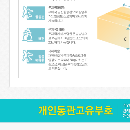
우체국(항공)
우체국 일반항공편으로 발송후
7~15일정도 소요되며 20kg까지
가능합니다.
우체국(배편)
우체국에서 저렴한 운송방법으
로 15일에서 30일정도 소요되며
20kg까지 가능합니다.
국제특송
재팬엔조이 국제특송으로 3~5
일정도 소요되며 30kg이하는 표
준요금, 이상은 부피중량요금으
로 적용합니다.