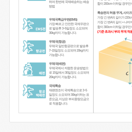
하여 한번에 국제배송하는 배송
합이 200cm 이하일 경우
방법
특송편의 허용 무게, 사이즈
가장 긴 변A의 길이가 220c
우체국특급우편(EMS)
가장 긴 변A의 길이 + 나머지
가장 빠르고 안전한 국제우편으
합이 300cm 이하일 경우
로 발송후 3~5일정도 소요되며
(기준 초과시 부피 무게 적용
30kg까지 가능합니다.
우체국(항공)
우체국 일반항공편으로 발송후
7~15일정도 소요되며 20kg까지
가능합니다.
우체국(배편)
우체국에서 저렴한 운송방법으
로 15일에서 30일정도 소요되며
20kg까지 가능합니다.
국제특송
재팬엔조이 국제특송으로 3~5
일정도 소요되며 30kg이하는 표
준요금, 이상은 부피중량요금으
로 적용합니다.