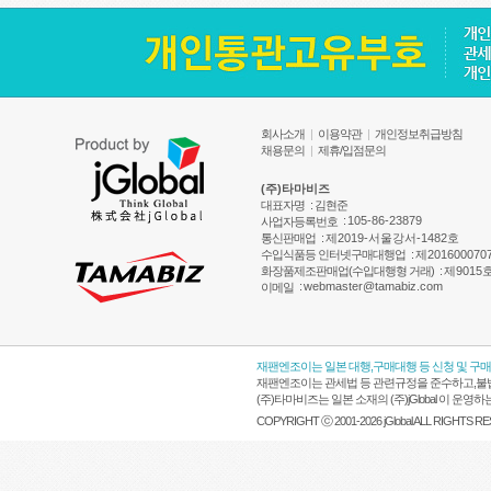
회사소개
|
이용약관
|
개인정보취급방침
채용문의
|
제휴/입점문의
(주)타마비즈
대표자명
: 김현준
:
105-86-23879
사업자등록번호
통신판매업
:
제2019-서울강서-1482호
수입식품등 인터넷구매대행업
:
제201600070
화장품제조판매업(수입대행형 거래)
:
제9015
:
webmaster@tamabiz.com
이메일
재팬엔조이는 일본 대행,구매대행 등 신청 및 구
재팬엔조이는 관세법 등 관련규정을 준수하고,불법
(주)타마비즈는 일본 소재의 (주)jGlobal 이 
COPYRIGHT ⓒ 2001-2026 jGlobal ALL RIGHTS R