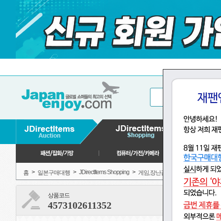
>
>
JDirectItems Shopping
>
>
홈
일본구매대행
게임,장난감
모형, 프라모델
상품코드
4573102611352