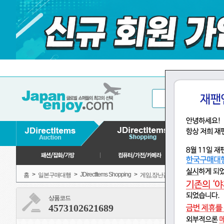
>
>
JDirectItems Shopping
>
>
홈
일본구매대행
게임,장난감
모형, 프라모델
상품코드
4573102621689