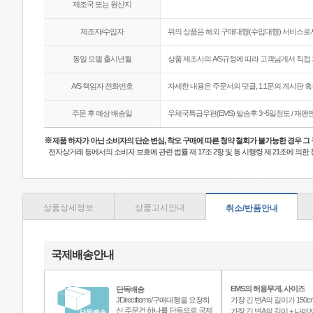
제조국 또는 원산지
제조자/수입자
위의 상품은 해외 구매대행(수입대행) 서비스로서
동일 모델 출시년월
상품 제조사의 A/S규정에 따라 고객님게서 직접 
A/S 책임자 전화번호
자세한 내용은 주문서의 덧글, 1:1문의 게시판 
주문 후 예상 배송일
우체국특급우편(EMS) 발송후 3~5일정도 / 재
※
제품 하자가 아닌 소비자의 단순 변심, 착오 구매에 따른 청약 철회가 불가능한 경우 그
전자상거래 등에서의 소비자 보호에 관련 법률 제 17조 2항 및 동 시행령 제 21조에 의
상품상세정보
상품고시안내
취소/반품안내
국제배송안내
EMS의 허용무게, 사이즈
단독배송
JDirectItems/구매대행을 요청하
가장 긴 변A의 길이가 150c
신 주문건 하나를 단독으로 국제
가장 긴 변A의 길이 + 나머지