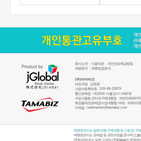
회사소개
|
이용약관
|
개인정보취급방침
채용문의
|
제휴/입점문의
(주)타마비즈
대표자명
: 김현준
:
105-86-23879
사업자등록번호
통신판매업
:
제2019-서울강서-1482호
수입식품등 인터넷구매대행업
:
제201600070
화장품제조판매업(수입대행형 거래)
:
제9015
:
webmaster@tamabiz.com
이메일
재팬엔조이는 일본 대행,구매대행 등 신청 및 구
재팬엔조이는 관세법 등 관련규정을 준수하고,불법
(주)타마비즈는 일본 소재의 (주)jGlobal 이 