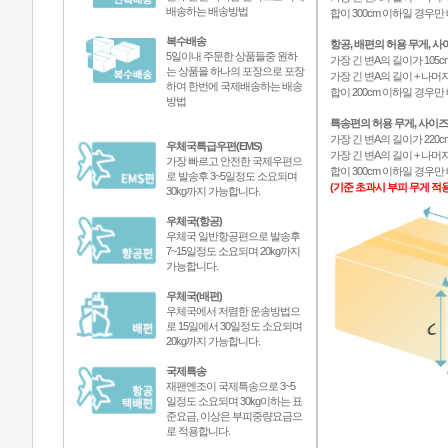
배송하는 배송방법
합이 300cm 이하일 경우
복수배송
항공, 배편의 허용 무게, 사
5일이내 주문한 상품들중 원하
가장 긴 변A의 길이가 105c
는 상품을 하나의 포장으로 포장
가장 긴 변A의 길이 + 나머지
하여 한번에 국제배송하는 배송
합이 200cm 이하일 경우
방법
특송편의 허용 무게, 사이즈
가장 긴 변A의 길이가 220c
우체국특급우편(EMS)
가장 긴 변A의 길이 + 나머지
가장 빠르고 안전한 국제우편으
합이 300cm 이하일 경우
로 발송후 3~5일정도 소요되며
(기준 초과시 부피 무게 적용
30kg까지 가능합니다.
우체국(항공)
우체국 일반항공편으로 발송후
7~15일정도 소요되며 20kg까지
가능합니다.
우체국(배편)
우체국에서 저렴한 운송방법으
로 15일에서 30일정도 소요되며
20kg까지 가능합니다.
국제특송
재팬엔조이 국제특송으로 3~5
일정도 소요되며 30kg이하는 표
준요금, 이상은 부피중량요금으
로 적용합니다.