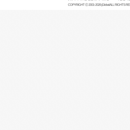
COPYRIGHT ⓒ 2001-2026 jGlobal ALL RIGHTS R