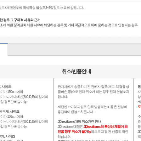
정도 / 재팬엔조이 국제특송 발송후3~5일정도 소요 예상됩니다.
한 경우 그 구체적 사유와 근거
21조에 의한 청약철회 제한 사유에 해당하는 경우 및 기타 객관적으로 이에 준하는 것으로 인정되는 경우
취소/반품안내
, 사이즈
판매자에게 송금하기 전 판매자 잘못(재고, 체결율 상
통
이가 150cm 이하
품파손 등)으로 인해 취소가 되는 경우 전액 환불조치
자
이 + 나머지 네변(B,C,D,E)의 길이의
합니다.
상
이하일 경우만 배송가능
세
재팬엔조이의 과실로 인해 발생되는 비용은 전실비
도
용 무게, 사이즈
용전액이 환불조치됩니다.
이가 105cm 이하
수
이 + 나머지 네변(B,C,D,E)의 길이의
JDirectItems대행 취소관련 안내
총
이하일 경우만 배송가능
JDirectItems대행은
JDirectItems의 특성상 체결이 되
풍
었을 경우 취소가 불가능
하므로 체결 전 신중히 확인
J
게, 사이즈
하십시오.
해