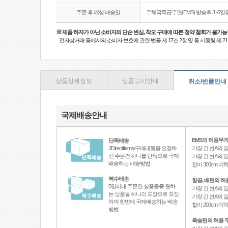
주문 후 예상 배송일
우체국특급우편(EMS) 발송후 3~5일
※
제품 하자가 아닌 소비자의 단순 변심, 착오 구매에 따른 청약 철회가 불가능
전자상거래 등에서의 소비자 보호에 관련 법률 제 17조 2항 및 동 시행령 제 
상품상세정보
상품고시안내
취소/반품안내
국제배송안내
EMS의 허용무게
단독배송
JDirectItems/구매대행을 요청하
가장 긴 변A의 길
신 주문건 하나를 단독으로 국제
가장 긴 변A의 길
배송하는 배송방법
합이 300cm 
복수배송
항공, 배편의 허
5일이내 주문한 상품들중 원하
가장 긴 변A의 길
는 상품을 하나의 포장으로 포장
가장 긴 변A의 길
하여 한번에 국제배송하는 배송
합이 200cm 
방법
특송편의 허용 무