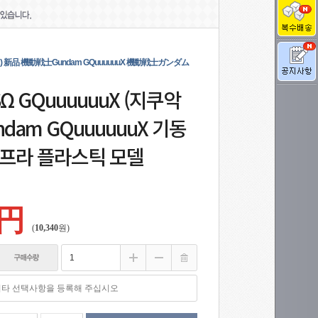
クアクス) 新品 機動戦士Gundam GQuuuuuuX 機動戦士ガンダム
-MSΩ GQuuuuuuX (지쿠악
dam GQuuuuuuX 기동
건프라 플라스틱 모델
 円
(
10,340
원)