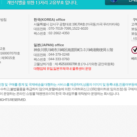
급방침
한국(KOREA) office
구
서울특별시 강서구 공항대로 190,704호 (마곡동,마곡 푸리마타워)
고객
:
070-7018-7095,1522-6020
대표전화
보상
:
02-2662-4350
팩스번호
보상
일본(JAPAN) office
82호
神奈川県川崎市川崎区南渡田町1-3 川崎港郵便局１階
160007070호
:
044-379-0248
대표전화
:
제9015호
베리
:
044-333-0760
팩스번호
m
고물상허가증
: 제 452510002788 호 (가나가와현 공안위원회)
대행업체 유일,일본우체국내 물류센터 운영
신청 및 구매를 중계 및 국제배송을 대행하는 서비스를 제공하며,상품의 이미지 및 등록내용,진품여부등에
수하고,불법물품을 취급하지 않으며,분할배송에 의한 가격허위신고 (15만원이하로 임의조정) 등 구매자
obal 이 운영하는 온라인 쇼핑몰 '재팬엔조이'의 한국 국내업무를 위탁받아 운영하는 회사입니다.
 RIGHTS RESERVED.