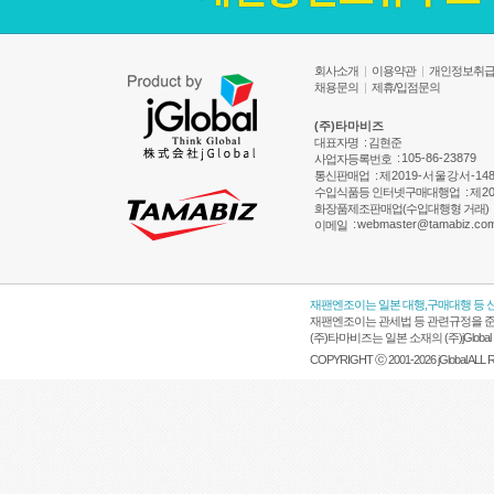
회사소개
|
이용약관
|
개인정보취
채용문의
|
제휴/입점문의
(주)타마비즈
대표자명
: 김현준
:
105-86-23879
사업자등록번호
통신판매업
:
제2019-서울강서-14
수입식품등 인터넷구매대행업
:
제20
화장품제조판매업(수입대행형 거래)
:
webmaster@tamabiz.co
이메일
재팬엔조이는 일본 대행,구매대행 등 
재팬엔조이는 관세법 등 관련규정을 준
(주)타마비즈는 일본 소재의 (주)jGl
COPYRIGHT ⓒ 2001-2026 jGlobal ALL