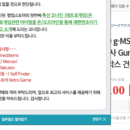
HG 1/144 (001)g-MSΩ GQuuuuuuX (ジー
ジークアクス ガンプラ プラモデル
HG 1/144 (001) g
스) 신품 기동전사 Gun
전사 건담 지크악스 
일본 소비세 포함
1,100
재고있음