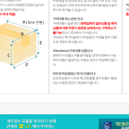
이가 220cm 이하
주문체결 후 임의로 취소 및 1차 결제 거부 또는 지연
이 + 나머지 네변(B,C,D,E)의 길이의
적
시 보증금이 삭제 처리되며 취소에 따른 발생 비용이
이하일 경우만 배송가능
재
추가로 청구될 수 있습니다.
피 무게 적용)
환
구매대행 취소관련 안내
구매대행시 일본 현지
판매업체의 일반상품 및 예약
상품에 대해 주문이 완료된 상태에서는 구매취소가
불가능
하오니 주의하시기 바랍니다.
구매승인 후 1차결제가 1주일동안 지연될 경우 자동
으로 주문이 취소됩니다.
JDirectItems/구매대행 반품안내
판매자가 반품요구를 받아들일 경우에 한해서 가능
하며 반품시 발생되는 비용은 본인이 부담해야 합니
다.
레트로게임(팝업스토어) 반품안내
단순변심등의 사유로 취소/반품할 경우 반품시 발생
되는 비용은 본인이 부담해야 합니다.