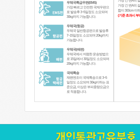
가장 긴 변A의 길
우체국특급우편(EMS)
가장 긴 변A의 길
가장 빠르고 안전한 국제우편으
합이 300cm 
로 발송후 3~5일정도 소요되며
(기준 초과시 부
30kg까지 가능합니다.
우체국(항공)
우체국 일반항공편으로 발송후
7~15일정도 소요되며 20kg까지
가능합니다.
우체국(배편)
우체국에서 저렴한 운송방법으
로 15일에서 30일정도 소요되며
20kg까지 가능합니다.
국제특송
재팬엔조이 국제특송으로 3~5
일정도 소요되며 30kg이하는 표
준요금, 이상은 부피중량요금으
로 적용합니다.