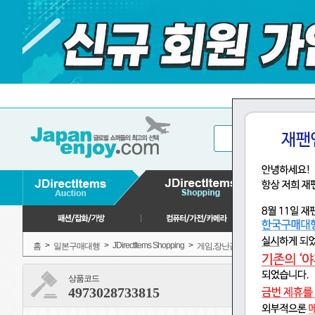
>
>
JDirectItems Shopping
>
>
홈
일본구매대행
게임,장난감
모형, 프라모델
상품코드
4973028733815