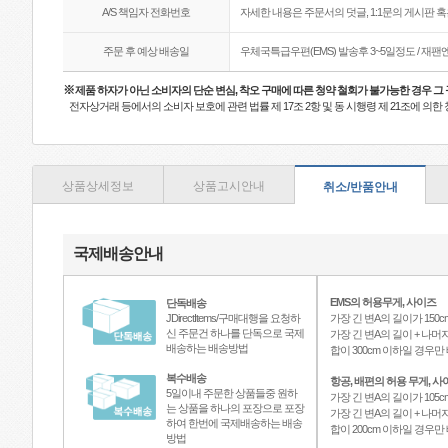
A/S 책임자 전화번호
자세한 내용은 주문서의 덧글, 1:1문의 게시판 
주문 후 예상 배송일
우체국특급우편(EMS) 발송후 3~5일정도 / 재
※
제품 하자가 아닌 소비자의 단순 변심, 착오 구매에 따른 청약 철회가 불가능한 경우 그
전자상거래 등에서의 소비자 보호에 관련 법률 제 17조 2항 및 동 시행령 제 21조에 의
상품상세정보
상품고시안내
취소/반품안내
국제배송안내
EMS의 허용무게, 사이즈
단독배송
JDirectItems/구매대행을 요청하
가장 긴 변A의 길이가 150c
신 주문건 하나를 단독으로 국제
가장 긴 변A의 길이 + 나머지
배송하는 배송방법
합이 300cm 이하일 경우
복수배송
항공, 배편의 허용 무게, 사
5일이내 주문한 상품들중 원하
가장 긴 변A의 길이가 105c
는 상품을 하나의 포장으로 포장
가장 긴 변A의 길이 + 나머지
하여 한번에 국제배송하는 배송
합이 200cm 이하일 경우
방법