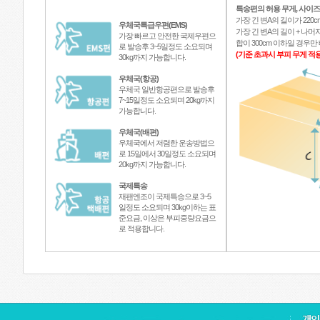
특송편의 허용 무게, 사이즈
가장 긴 변A의 길이가 220c
우체국특급우편(EMS)
가장 긴 변A의 길이 + 나머지
가장 빠르고 안전한 국제우편으
합이 300cm 이하일 경우
로 발송후 3~5일정도 소요되며
(기준 초과시 부피 무게 적용
30kg까지 가능합니다.
우체국(항공)
우체국 일반항공편으로 발송후
7~15일정도 소요되며 20kg까지
가능합니다.
우체국(배편)
우체국에서 저렴한 운송방법으
로 15일에서 30일정도 소요되며
20kg까지 가능합니다.
국제특송
재팬엔조이 국제특송으로 3~5
일정도 소요되며 30kg이하는 표
준요금, 이상은 부피중량요금으
로 적용합니다.