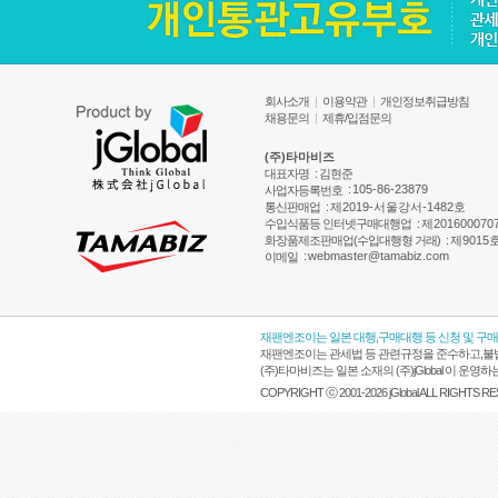
회사소개
|
이용약관
|
개인정보취급방침
채용문의
|
제휴/입점문의
(주)타마비즈
대표자명
: 김현준
:
105-86-23879
사업자등록번호
통신판매업
:
제2019-서울강서-1482호
수입식품등 인터넷구매대행업
:
제201600070
화장품제조판매업(수입대행형 거래)
:
제9015
:
webmaster@tamabiz.com
이메일
재팬엔조이는 일본 대행,구매대행 등 신청 및 구
재팬엔조이는 관세법 등 관련규정을 준수하고,불법
(주)타마비즈는 일본 소재의 (주)jGlobal 이 
COPYRIGHT ⓒ 2001-2026 jGlobal ALL RIGHTS R