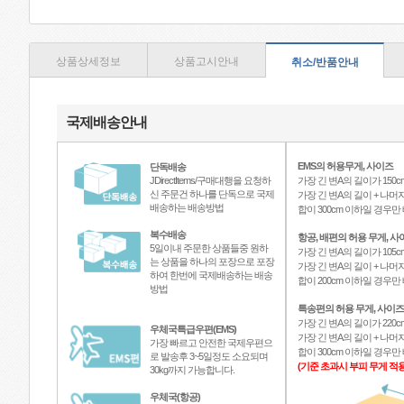
상품상세정보
상품고시안내
취소/반품안내
국제배송안내
EMS의 허용무게, 사이즈
단독배송
JDirectItems/구매대행을 요청하
가장 긴 변A의 길이가 150c
신 주문건 하나를 단독으로 국제
가장 긴 변A의 길이 + 나머지
배송하는 배송방법
합이 300cm 이하일 경우
복수배송
항공, 배편의 허용 무게, 사
5일이내 주문한 상품들중 원하
가장 긴 변A의 길이가 105c
는 상품을 하나의 포장으로 포장
가장 긴 변A의 길이 + 나머지
하여 한번에 국제배송하는 배송
합이 200cm 이하일 경우
방법
특송편의 허용 무게, 사이즈
가장 긴 변A의 길이가 220c
우체국특급우편(EMS)
가장 긴 변A의 길이 + 나머지
가장 빠르고 안전한 국제우편으
합이 300cm 이하일 경우
로 발송후 3~5일정도 소요되며
(기준 초과시 부피 무게 적용
30kg까지 가능합니다.
우체국(항공)