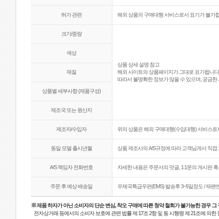
허가 관련
해외 상품의 구매대행 서비스로서 표기가 불가합
크기/중량
색상
상품 상세 설명 참고
재질
해외 사이트의 상품페이지가 그대로 표기됩니다
따라서 불명확한 정보가 많을 수 있으며, 궁금한 
상품별 세부사항 (제품구성)
제조국 또는 원산지
제조자/수입자
위의 상품은 해외 구매대행(수입대행) 서비스로서
동일 모델 출시년월
상품 제조사의 A/S규정에 따라 고객님게서 직접 
A/S 책임자 전화번호
자세한 내용은 주문서의 덧글, 1:1문의 게시판 
주문 후 예상 배송일
우체국특급우편(EMS) 발송후 3~5일정도 / 재
※
제품 하자가 아닌 소비자의 단순 변심, 착오 구매에 따른 청약 철회가 불가능한 경우 그
전자상거래 등에서의 소비자 보호에 관련 법률 제 17조 2항 및 동 시행령 제 21조에 의