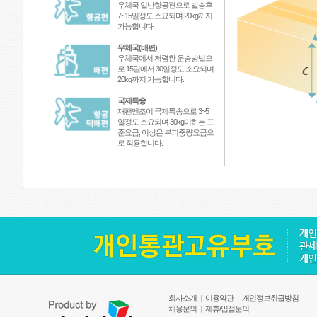
우체국 일반항공편으로 발송후
7~15일정도 소요되며 20kg까지
가능합니다.
우체국(배편)
우체국에서 저렴한 운송방법으
로 15일에서 30일정도 소요되며
20kg까지 가능합니다.
국제특송
재팬엔조이 국제특송으로 3~5
일정도 소요되며 30kg이하는 표
준요금, 이상은 부피중량요금으
로 적용합니다.
회사소개
|
이용약관
|
개인정보취급방침
채용문의
|
제휴/입점문의