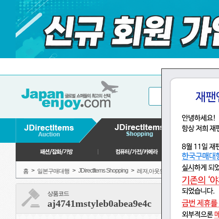
>
>
JDirectItems Shopping
>
>
>
홈
일본구매대행
레져,아웃도어
피싱
상품코드
aj4741mstyleb0abea9e4c