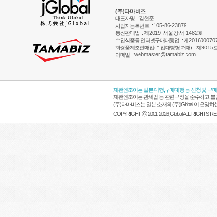
(주)타마비즈
대표자명
: 김현준
:
105-86-23879
사업자등록번호
통신판매업
:
제2019-서울강서-1482호
수입식품등 인터넷구매대행업
:
제201600070
화장품제조판매업(수입대행형 거래)
:
제9015
:
webmaster@tamabiz.com
이메일
재팬엔조이는 일본 대행,구매대행 등 신청 및 구
재팬엔조이는 관세법 등 관련규정을 준수하고,불법
(주)타마비즈는 일본 소재의 (주)jGlobal 이 
COPYRIGHT ⓒ 2001-2026 jGlobal ALL RIGHTS R