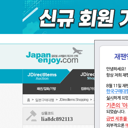
>
>
JDirectItems Shopping
>
홈
일본구매대행
자동차,오토바이 용품
상품코드
lia8dc892113