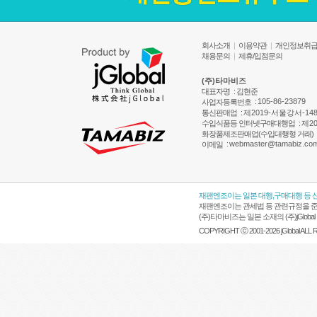
회사소개
|
이용약관
|
개인정보취
채용문의
|
제휴/입점문의
(주)타마비즈
대표자명
: 김현준
:
105-86-23879
사업자등록번호
통신판매업
:
제2019-서울강서-14
수입식품등 인터넷구매대행업
:
제20
화장품제조판매업(수입대행형 거래)
:
webmaster@tamabiz.co
이메일
재팬엔조이는 일본 대행,구매대행 등 
재팬엔조이는 관세법 등 관련규정을 준
(주)타마비즈는 일본 소재의 (주)jGl
COPYRIGHT ⓒ 2001-2026 jGlobal ALL