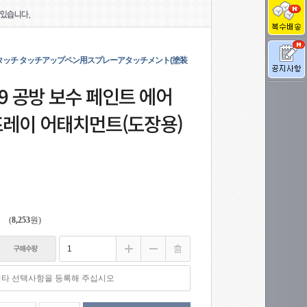
 エアータッチ タッチアップペン用スプレーアタッチメント(塗装
 99 공방 보수 페인트 에어
프레이 어태치먼트(도장용)
円
(
8,253
원)