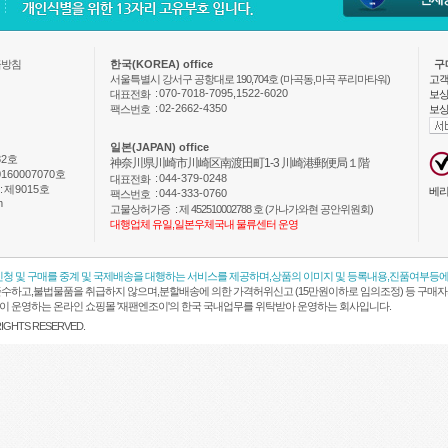
급방침
한국(KOREA) office
구
서울특별시 강서구 공항대로 190,704호 (마곡동,마곡 푸리마타워)
고객
:
070-7018-7095,1522-6020
대표전화
보상
:
02-2662-4350
팩스번호
보상
일본(JAPAN) office
82호
神奈川県川崎市川崎区南渡田町1-3 川崎港郵便局１階
160007070호
:
044-379-0248
대표전화
:
제9015호
베리
:
044-333-0760
팩스번호
m
고물상허가증
: 제 452510002788 호 (가나가와현 공안위원회)
대행업체 유일,일본우체국내 물류센터 운영
신청 및 구매를 중계 및 국제배송을 대행하는 서비스를 제공하며,상품의 이미지 및 등록내용,진품여부등에
수하고,불법물품을 취급하지 않으며,분할배송에 의한 가격허위신고 (15만원이하로 임의조정) 등 구매자
obal 이 운영하는 온라인 쇼핑몰 '재팬엔조이'의 한국 국내업무를 위탁받아 운영하는 회사입니다.
 RIGHTS RESERVED.