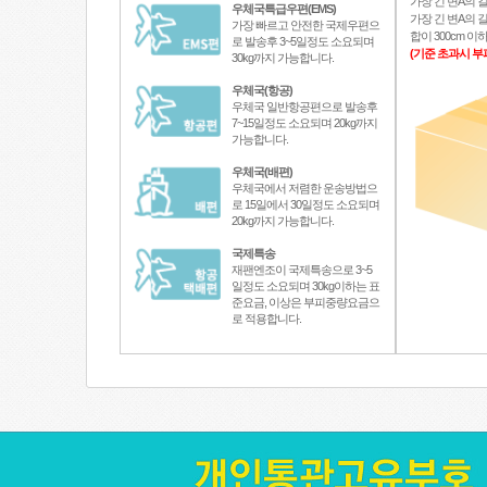
가장 긴 변A의 길
우체국특급우편(EMS)
가장 긴 변A의 길
가장 빠르고 안전한 국제우편으
합이 300cm 
로 발송후 3~5일정도 소요되며
(기준 초과시 부
30kg까지 가능합니다.
우체국(항공)
우체국 일반항공편으로 발송후
7~15일정도 소요되며 20kg까지
가능합니다.
우체국(배편)
우체국에서 저렴한 운송방법으
로 15일에서 30일정도 소요되며
20kg까지 가능합니다.
국제특송
재팬엔조이 국제특송으로 3~5
일정도 소요되며 30kg이하는 표
준요금, 이상은 부피중량요금으
로 적용합니다.