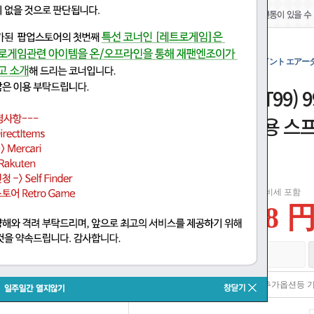
ソフト99(SOFT99) 99工房 補修ペイント
用) 09000
소프트 99(SOFT99)
터치 터치 업 펜용 스
09000
일본 소비세 포함
878 
재고있음