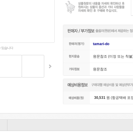
tamari-do
수 있습니다
원문참조 (미정 또는 착불
원문참조
30,531
원 (항공택배 포장