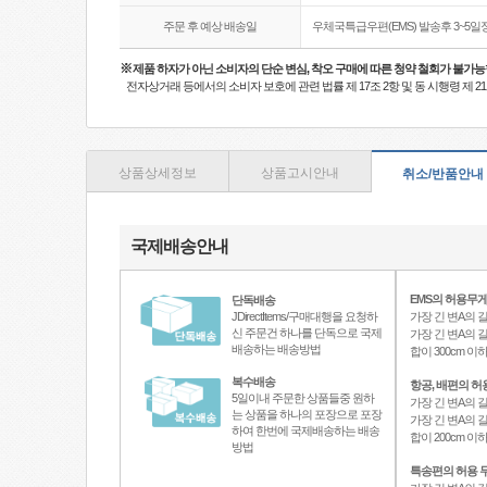
주문 후 예상 배송일
우체국특급우편(EMS) 발송후 3~5일
※
제품 하자가 아닌 소비자의 단순 변심, 착오 구매에 따른 청약 철회가 불가능
전자상거래 등에서의 소비자 보호에 관련 법률 제 17조 2항 및 동 시행령 제 
상품상세정보
상품고시안내
취소/반품안내
국제배송안내
EMS의 허용무게
단독배송
JDirectItems/구매대행을 요청하
가장 긴 변A의 길
신 주문건 하나를 단독으로 국제
가장 긴 변A의 길
배송하는 배송방법
합이 300cm 
복수배송
항공, 배편의 허
5일이내 주문한 상품들중 원하
가장 긴 변A의 길
는 상품을 하나의 포장으로 포장
가장 긴 변A의 길
하여 한번에 국제배송하는 배송
합이 200cm 
방법
특송편의 허용 무