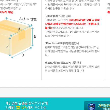
이가 220cm 이하
주문체결 후 임의로 취소 및 1차 결제 거부 또는 지연
이 + 나머지 네변(B,C,D,E)의 길이의
적
시 보증금이 삭제 처리되며 취소에 따른 발생 비용이
이하일 경우만 배송가능
재
추가로 청구될 수 있습니다.
피 무게 적용)
환
구매대행 취소관련 안내
구매대행시 일본 현지
판매업체의 일반상품 및 예약
상품에 대해 주문이 완료된 상태에서는 구매취소가
불가능
하오니 주의하시기 바랍니다.
구매승인 후 1차결제가 1주일동안 지연될 경우 자동
으로 주문이 취소됩니다.
JDirectItems/구매대행 반품안내
판매자가 반품요구를 받아들일 경우에 한해서 가능
하며 반품시 발생되는 비용은 본인이 부담해야 합니
다.
레트로게임(팝업스토어) 반품안내
단순변심등의 사유로 취소/반품할 경우 반품시 발생
되는 비용은 본인이 부담해야 합니다.