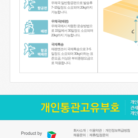
우체국 일반항공편으로 발송후
7~15일정도 소요되며 20kg까지
가능합니다.
우체국(배편)
우체국에서 저렴한 운송방법으
로 15일에서 30일정도 소요되며
20kg까지 가능합니다.
국제특송
재팬엔조이 국제특송으로 3~5
일정도 소요되며 30kg이하는 표
준요금, 이상은 부피중량요금으
로 적용합니다.
회사소개
|
이용약관
|
개인정보취급방침
채용문의
|
제휴/입점문의