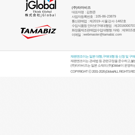
(주)타마비즈
대표자명
: 김현준
:
105-86-23879
사업자등록번호
통신판매업
:
제2019-서울강서-1482호
수입식품등 인터넷구매대행업
:
제201600070
화장품제조판매업(수입대행형 거래)
:
제9015
:
webmaster@tamabiz.com
이메일
재팬엔조이는 일본 대행,구매대행 등 신청 및 구
재팬엔조이는 관세법 등 관련규정을 준수하고,불법
(주)타마비즈는 일본 소재의 (주)jGlobal 이 
COPYRIGHT ⓒ 2001-2026 jGlobal ALL RIGHTS R