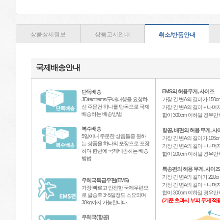
상품상세정보
상품고시안내
취소/반품안내
국제배송안내
EMS의 허용무게, 사이즈
단독배송
JDirectItems/구매대행을 요청하
가장 긴 변A의 길이가 150c
신 주문건 하나를 단독으로 국제
가장 긴 변A의 길이 + 나머지
배송하는 배송방법
합이 300cm 이하일 경우
복수배송
항공, 배편의 허용 무게, 사
5일이내 주문한 상품들중 원하
가장 긴 변A의 길이가 105c
는 상품을 하나의 포장으로 포장
가장 긴 변A의 길이 + 나머지
하여 한번에 국제배송하는 배송
합이 200cm 이하일 경우
방법
특송편의 허용 무게, 사이즈
가장 긴 변A의 길이가 220c
우체국특급우편(EMS)
가장 긴 변A의 길이 + 나머지
가장 빠르고 안전한 국제우편으
합이 300cm 이하일 경우
로 발송후 3~5일정도 소요되며
(기준 초과시 부피 무게 적용
30kg까지 가능합니다.
우체국(항공)