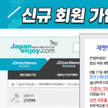
>
>
JDirectItems Shopping
>
>
홈
일본구매대행
악기,취미,학습
컬렉션,취미
상품코드
25990