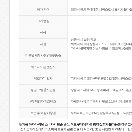
허가 관련
해외 상품의 구매대행 서비스로서 표기가 불가합
크기/중량
색상
상품 상세 설명 참고
재질
해외 사이트의 상품페이지가 그대로 표기됩니다
따라서 불명확한 정보가 많을 수 있으며, 궁금한 
상품별 세부사항 (제품구성)
제조국 또는 원산지
제조자/수입자
위의 상품은 해외 구매대행(수입대행) 서비스로서
동일 모델 출시년월
상품 제조사의 A/S규정에 따라 고객님게서 직접 
A/S 책임자 전화번호
자세한 내용은 주문서의 덧글, 1:1문의 게시판 
주문 후 예상 배송일
우체국특급우편(EMS) 발송후 3~5일정도 / 재
※
제품 하자가 아닌 소비자의 단순 변심, 착오 구매에 따른 청약 철회가 불가능한 경우 그
전자상거래 등에서의 소비자 보호에 관련 법률 제 17조 2항 및 동 시행령 제 21조에 의