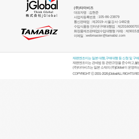
(주)타마비즈
대표자명
: 김현준
:
105-86-23879
사업자등록번호
통신판매업
:
제2019-서울강서-1482호
수입식품등 인터넷구매대행업
:
제201600070
화장품제조판매업(수입대행형 거래)
:
제9015
:
webmaster@tamabiz.com
이메일
재팬엔조이는 일본 대행,구매대행 등 신청 및 구
재팬엔조이는 관세법 등 관련규정을 준수하고,불법
(주)타마비즈는 일본 소재의 (주)jGlobal 이 
COPYRIGHT ⓒ 2001-2026 jGlobal ALL RIGHTS R