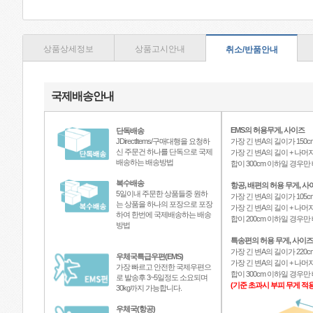
상품상세정보
상품고시안내
취소/반품안내
국제배송안내
EMS의 허용무게, 사이즈
단독배송
JDirectItems/구매대행을 요청하
가장 긴 변A의 길이가 150c
신 주문건 하나를 단독으로 국제
가장 긴 변A의 길이 + 나머지
배송하는 배송방법
합이 300cm 이하일 경우
복수배송
항공, 배편의 허용 무게, 사
5일이내 주문한 상품들중 원하
가장 긴 변A의 길이가 105c
는 상품을 하나의 포장으로 포장
가장 긴 변A의 길이 + 나머지
하여 한번에 국제배송하는 배송
합이 200cm 이하일 경우
방법
특송편의 허용 무게, 사이즈
가장 긴 변A의 길이가 220c
우체국특급우편(EMS)
가장 긴 변A의 길이 + 나머지
가장 빠르고 안전한 국제우편으
합이 300cm 이하일 경우
로 발송후 3~5일정도 소요되며
(기준 초과시 부피 무게 적용
30kg까지 가능합니다.
우체국(항공)