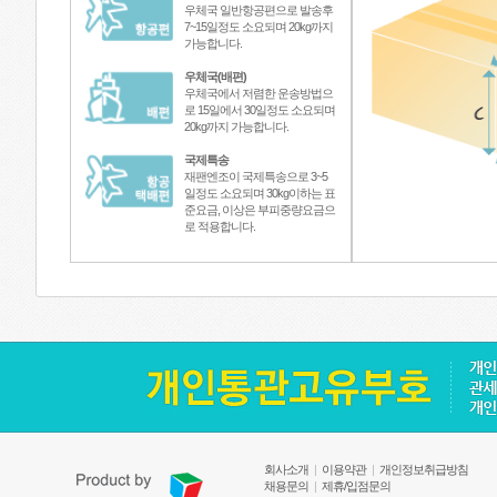
우체국 일반항공편으로 발송후
7~15일정도 소요되며 20kg까지
가능합니다.
우체국(배편)
우체국에서 저렴한 운송방법으
로 15일에서 30일정도 소요되며
20kg까지 가능합니다.
국제특송
재팬엔조이 국제특송으로 3~5
일정도 소요되며 30kg이하는 표
준요금, 이상은 부피중량요금으
로 적용합니다.
회사소개
|
이용약관
|
개인정보취급방침
채용문의
|
제휴/입점문의