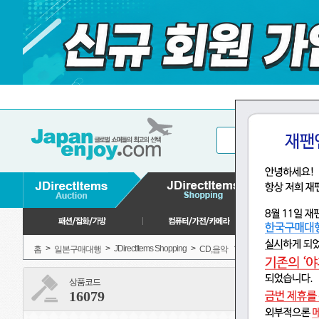
>
>
JDirectItems Shopping
>
>
홈
일본구매대행
CD,음악
일본 전통 음악
상품코드
16079