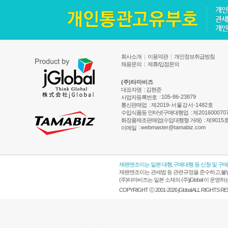
회사소개
|
이용약관
|
개인정보취급방침
채용문의
|
제휴/입점문의
(주)타마비즈
대표자명
: 김현준
:
105-86-23879
사업자등록번호
통신판매업
:
제2019-서울강서-1482호
수입식품등 인터넷구매대행업
:
제201600070
화장품제조판매업(수입대행형 거래)
:
제9015
:
webmaster@tamabiz.com
이메일
재팬엔조이는 일본 대행,구매대행 등 신청 및 구
재팬엔조이는 관세법 등 관련규정을 준수하고,불법
(주)타마비즈는 일본 소재의 (주)jGlobal 이 
COPYRIGHT ⓒ 2001-2026 jGlobal ALL RIGHTS R