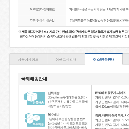
A/S 책임자 전화번호
자세한 내용은 주문서의 덧글, 1:1문의 게시판 
주문 후 예상 배송일
우체국특급우편(EMS) 발송후 3~5일정도 / 재
※
제품 하자가 아닌 소비자의 단순 변심, 착오 구매에 따른 청약 철회가 불가능한 경우 그
전자상거래 등에서의 소비자 보호에 관련 법률 제 17조 2항 및 동 시행령 제 21조에 의
상품상세정보
상품고시안내
취소/반품안내
국제배송안내
EMS의 허용무게, 사이즈
단독배송
JDirectItems/구매대행을 요청하
가장 긴 변A의 길이가 150c
신 주문건 하나를 단독으로 국제
가장 긴 변A의 길이 + 나머지
배송하는 배송방법
합이 300cm 이하일 경우
복수배송
항공, 배편의 허용 무게, 사
5일이내 주문한 상품들중 원하
가장 긴 변A의 길이가 105c
는 상품을 하나의 포장으로 포장
가장 긴 변A의 길이 + 나머지
하여 한번에 국제배송하는 배송