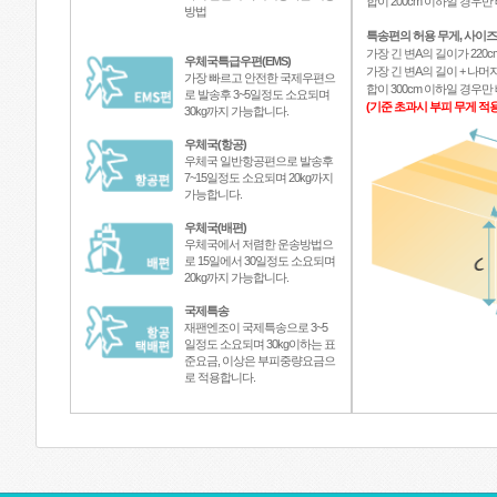
합이 200cm 이하일 경우
방법
특송편의 허용 무게, 사이즈
가장 긴 변A의 길이가 220c
우체국특급우편(EMS)
가장 긴 변A의 길이 + 나머지
가장 빠르고 안전한 국제우편으
합이 300cm 이하일 경우
로 발송후 3~5일정도 소요되며
(기준 초과시 부피 무게 적용
30kg까지 가능합니다.
우체국(항공)
우체국 일반항공편으로 발송후
7~15일정도 소요되며 20kg까지
가능합니다.
우체국(배편)
우체국에서 저렴한 운송방법으
로 15일에서 30일정도 소요되며
20kg까지 가능합니다.
국제특송
재팬엔조이 국제특송으로 3~5
일정도 소요되며 30kg이하는 표
준요금, 이상은 부피중량요금으
로 적용합니다.