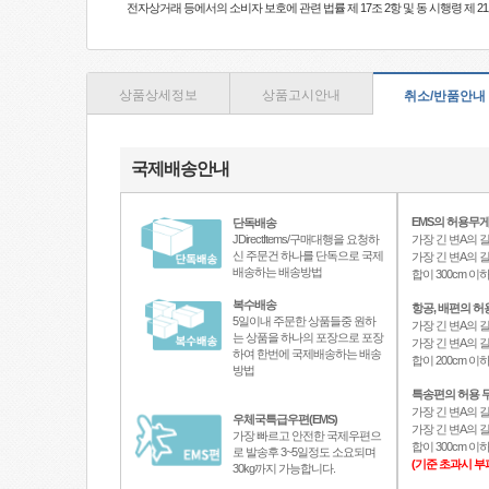
전자상거래 등에서의 소비자 보호에 관련 법률 제 17조 2항 및 동 시행령 제 
상품상세정보
상품고시안내
취소/반품안내
국제배송안내
EMS의 허용무게
단독배송
JDirectItems/구매대행을 요청하
가장 긴 변A의 길
신 주문건 하나를 단독으로 국제
가장 긴 변A의 길
배송하는 배송방법
합이 300cm 
복수배송
항공, 배편의 허
5일이내 주문한 상품들중 원하
가장 긴 변A의 길
는 상품을 하나의 포장으로 포장
가장 긴 변A의 길
하여 한번에 국제배송하는 배송
합이 200cm 
방법
특송편의 허용 무
가장 긴 변A의 길
우체국특급우편(EMS)
가장 긴 변A의 길
가장 빠르고 안전한 국제우편으
합이 300cm 
로 발송후 3~5일정도 소요되며
(기준 초과시 부
30kg까지 가능합니다.