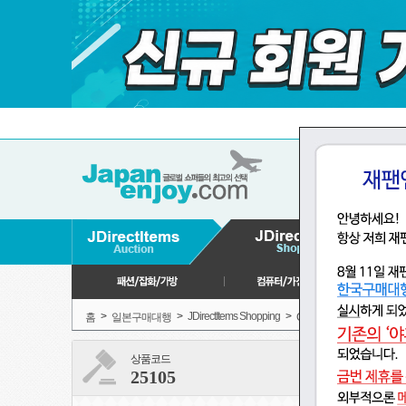
>
>
JDirectItems Shopping
>
>
홈
일본구매대행
CD,음악
애니메이
상품코드
25105