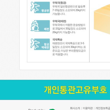
우체국(항공)
우체국 일반항공편으로 발송후
7~15일정도 소요되며 20kg까지
가능합니다.
우체국(배편)
우체국에서 저렴한 운송방법으
로 15일에서 30일정도 소요되며
20kg까지 가능합니다.
국제특송
재팬엔조이 국제특송으로 3~5
일정도 소요되며 30kg이하는 표
준요금, 이상은 부피중량요금으
로 적용합니다.
회사소개
|
이용약관
|
개인정보취