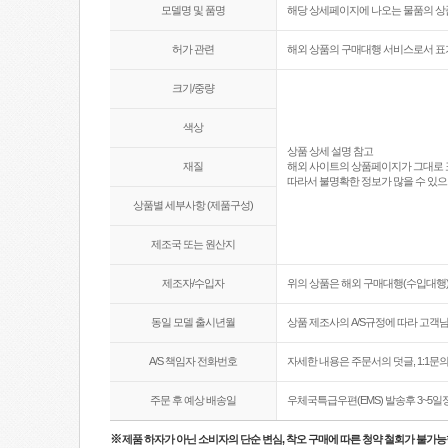
모델명 및 품명
해당 상세페이지에 나오는 물품의 
허가 관련
해외 상품의 구매대행 서비스로서 표
크기/중량
색상
상품 상세 설명 참고
재질
해외 사이트의 상품페이지가 그대로 
따라서 불명확한 정보가 많을 수 있으
상품별 세부사항 (제품구성)
제조국 또는 원산지
제조자/수입자
위의 상품은 해외 구매대행(수입대행)
동일 모델 출시년월
상품 제조사의 A/S규정에 따라 고객
A/S 책임자 전화번호
자세한 내용은 주문서의 덧글, 1:1
주문 후 예상 배송일
우체국특급우편(EMS) 발송후 3~5일
※
제품 하자가 아닌 소비자의 단순 변심, 착오 구매에 따른 청약 철회가 불가능