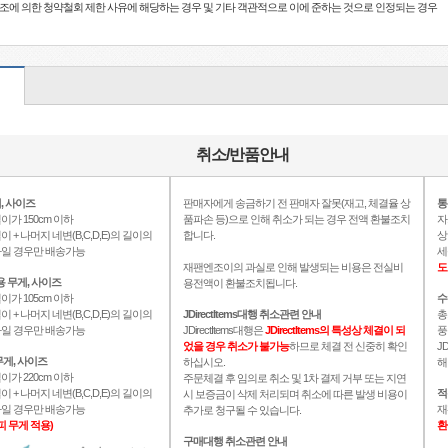
21조에 의한 청약철회 제한 사유에 해당하는 경우 및 기타 객관적으로 이에 준하는 것으로 인정되는 경우
취소/반품안내
, 사이즈
판매자에게 송금하기 전 판매자 잘못(재고, 체결율 상
통
이가 150cm 이하
품파손 등)으로 인해 취소가 되는 경우 전액 환불조치
자
이 + 나머지 네변(B,C,D,E)의 길이의
합니다.
상
이하일 경우만 배송가능
세
재팬엔조이의 과실로 인해 발생되는 비용은 전실비
도
용 무게, 사이즈
용전액이 환불조치됩니다.
이가 105cm 이하
수
이 + 나머지 네변(B,C,D,E)의 길이의
JDirectItems대행 취소관련 안내
총
이하일 경우만 배송가능
JDirectItems대행은
JDirectItems의 특성상 체결이 되
풍
었을 경우 취소가 불가능
하므로 체결 전 신중히 확인
J
게, 사이즈
하십시오.
해
이가 220cm 이하
주문체결 후 임의로 취소 및 1차 결제 거부 또는 지연
이 + 나머지 네변(B,C,D,E)의 길이의
적
시 보증금이 삭제 처리되며 취소에 따른 발생 비용이
이하일 경우만 배송가능
재
추가로 청구될 수 있습니다.
피 무게 적용)
환
구매대행 취소관련 안내