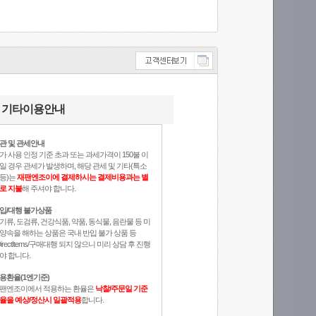
기타이용안내
관 및 관세안내
가 사용 인정 기준 초과 또는 과세가격이 150불 이
일 경우 관세가 발생하며, 해당 관세 및 기타(특소
등)는
재팬엔조이에 결제하시는 결제비용과는 별
로 지불
해 주셔야 합니다.
입/대행 불가상품
기류, 도검류, 건강식품, 약품, 동식물, 음란물 등 미
양속을 해하는 상품은 국내 반입 불가 상품 등
DirectItems/구매대행 되지 않으니 미리 상담 후 진행
야 합니다.
용환율(1엔기준)
팬엔조이에서 적용하는 환율은
낙찰/주문일 기준
율을 예상/정산시 일괄적용
합니다.