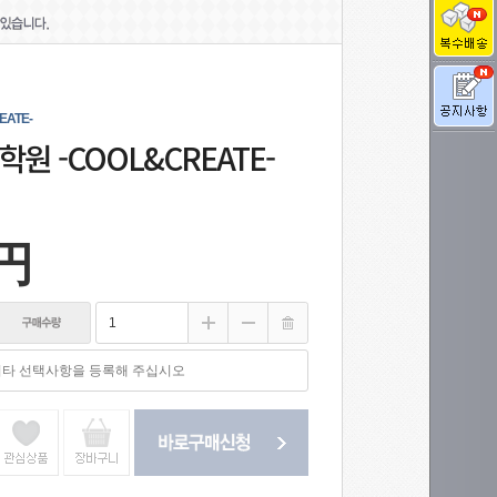
ATE-
원 -COOL&CREATE-
 円