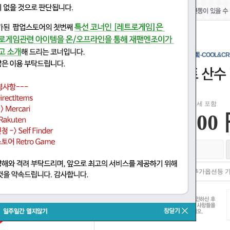
판매종료
チルノのパーフェクトさんすう学園 -COOL&CRE
치르노의 퍼펙트 산수 학
일본 소비세 포함
1,100
재고없음