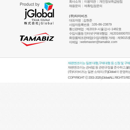
회사소개
|
이용약관
|
개인정보취급방침
채용문의
|
제휴/입점문의
(주)타마비즈
대표자명
: 김현준
:
105-86-23879
사업자등록번호
통신판매업
:
제2019-서울강서-1482호
수입식품등 인터넷구매대행업
:
제201600070
화장품제조판매업(수입대행형 거래)
:
제9015
:
webmaster@tamabiz.com
이메일
재팬엔조이는 일본 대행,구매대행 등 신청 및 구
재팬엔조이는 관세법 등 관련규정을 준수하고,불법
(주)타마비즈는 일본 소재의 (주)jGlobal 이 
COPYRIGHT ⓒ 2001-2026 jGlobal ALL RIGHTS R