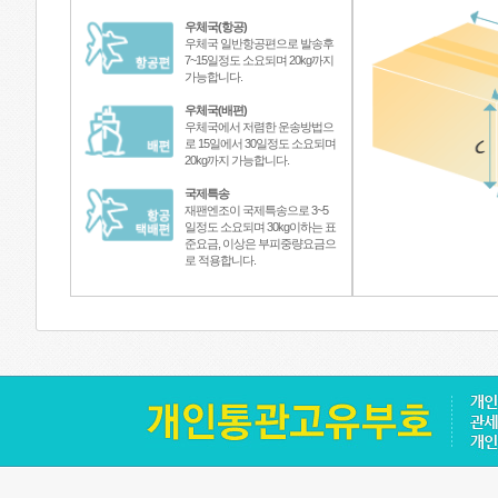
우체국(항공)
우체국 일반항공편으로 발송후
7~15일정도 소요되며 20kg까지
가능합니다.
우체국(배편)
우체국에서 저렴한 운송방법으
로 15일에서 30일정도 소요되며
20kg까지 가능합니다.
국제특송
재팬엔조이 국제특송으로 3~5
일정도 소요되며 30kg이하는 표
준요금, 이상은 부피중량요금으
로 적용합니다.