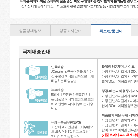
※
제품 하자가 아닌 소비자의 단순 변심, 착오 구매에 따른 청약 철회가 불가능한 경우 그
전자상거래 등에서의 소비자 보호에 관련 법률 제 17조 2항 및 동 시행령 제 21조에 의
상품상세정보
상품고시안내
취소/반품안내
국제배송안내
EMS의 허용무게, 사이즈
단독배송
JDirectItems/구매대행을 요청하
가장 긴 변A의 길이가 150c
신 주문건 하나를 단독으로 국제
가장 긴 변A의 길이 + 나머지
배송하는 배송방법
합이 300cm 이하일 경우
복수배송
항공, 배편의 허용 무게, 사
5일이내 주문한 상품들중 원하
가장 긴 변A의 길이가 105c
는 상품을 하나의 포장으로 포장
가장 긴 변A의 길이 + 나머지
하여 한번에 국제배송하는 배송
합이 200cm 이하일 경우
방법
특송편의 허용 무게, 사이즈
가장 긴 변A의 길이가 220c
우체국특급우편(EMS)
가장 긴 변A의 길이 + 나머지
가장 빠르고 안전한 국제우편으
합이 300cm 이하일 경우
로 발송후 3~5일정도 소요되며
(기준 초과시 부피 무게 적용
30kg까지 가능합니다.