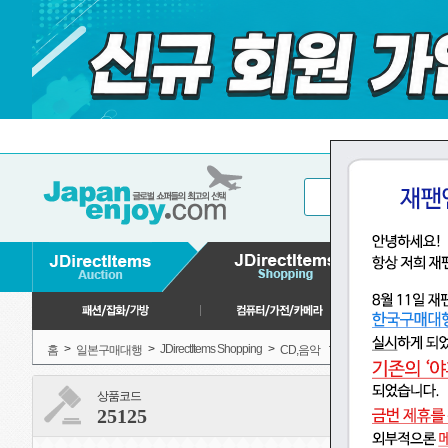
>
>
JDirectItems Shopping
>
>
홈
일본구매대행
CD,음악
애니메이션, 게임
상품코드
25125