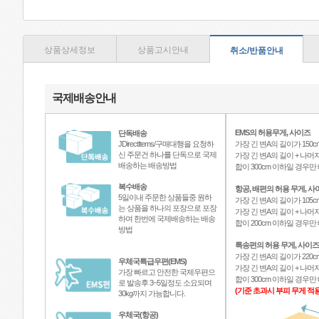
상품상세정보
상품고시안내
취소/반품안내
국제배송안내
EMS의 허용무게, 사이즈
단독배송
JDirectItems/구매대행을 요청하
가장 긴 변A의 길이가 150c
신 주문건 하나를 단독으로 국제
가장 긴 변A의 길이 + 나머지
배송하는 배송방법
합이 300cm 이하일 경우
복수배송
항공, 배편의 허용 무게, 사
5일이내 주문한 상품들중 원하
가장 긴 변A의 길이가 105c
는 상품을 하나의 포장으로 포장
가장 긴 변A의 길이 + 나머지
하여 한번에 국제배송하는 배송
합이 200cm 이하일 경우
방법
특송편의 허용 무게, 사이즈
가장 긴 변A의 길이가 220c
우체국특급우편(EMS)
가장 긴 변A의 길이 + 나머지
가장 빠르고 안전한 국제우편으
합이 300cm 이하일 경우
로 발송후 3~5일정도 소요되며
(기준 초과시 부피 무게 적용
30kg까지 가능합니다.
우체국(항공)