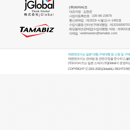
(주)타마비즈
대표자명
: 김현준
:
105-86-23879
사업자등록번호
통신판매업
:
제2019-서울강서-1482호
수입식품등 인터넷구매대행업
:
제201600070
화장품제조판매업(수입대행형 거래)
:
제9015
:
webmaster@tamabiz.com
이메일
재팬엔조이는 일본 대행,구매대행 등 신청 및 구
재팬엔조이는 관세법 등 관련규정을 준수하고,불법
(주)타마비즈는 일본 소재의 (주)jGlobal 이 
COPYRIGHT ⓒ 2001-2026 jGlobal ALL RIGHTS R