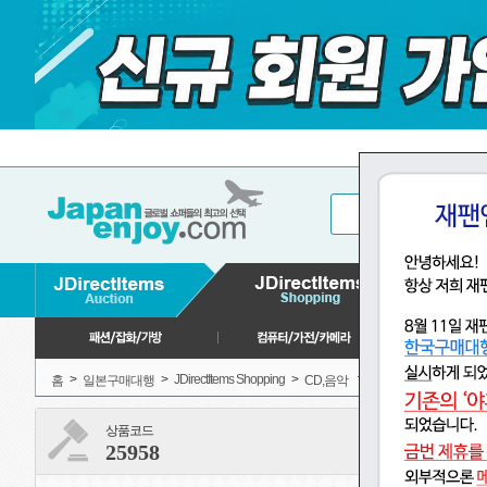
>
>
JDirectItems Shopping
>
>
홈
일본구매대행
CD,음악
애니메이션, 게임
상품코드
25958