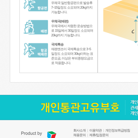
우체국 일반항공편으로 발송후
7~15일정도 소요되며 20kg까지
가능합니다.
우체국(배편)
우체국에서 저렴한 운송방법으
로 15일에서 30일정도 소요되며
20kg까지 가능합니다.
국제특송
재팬엔조이 국제특송으로 3~5
일정도 소요되며 30kg이하는 표
준요금, 이상은 부피중량요금으
로 적용합니다.
회사소개
|
이용약관
|
개인정보취급방침
채용문의
|
제휴/입점문의