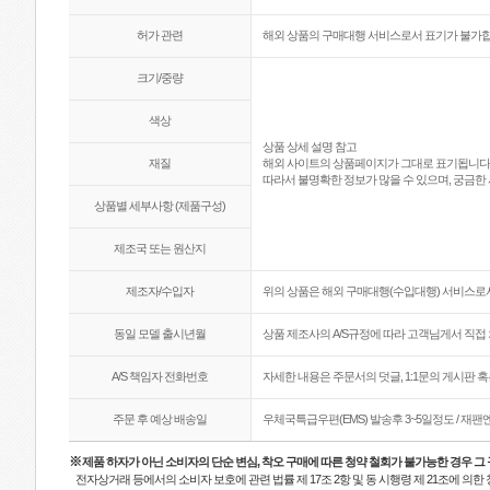
허가 관련
해외 상품의 구매대행 서비스로서 표기가 불가합
크기/중량
색상
상품 상세 설명 참고
재질
해외 사이트의 상품페이지가 그대로 표기됩니다
따라서 불명확한 정보가 많을 수 있으며, 궁금한 
상품별 세부사항 (제품구성)
제조국 또는 원산지
제조자/수입자
위의 상품은 해외 구매대행(수입대행) 서비스로서
동일 모델 출시년월
상품 제조사의 A/S규정에 따라 고객님게서 직접 
A/S 책임자 전화번호
자세한 내용은 주문서의 덧글, 1:1문의 게시판 
주문 후 예상 배송일
우체국특급우편(EMS) 발송후 3~5일정도 / 재
※
제품 하자가 아닌 소비자의 단순 변심, 착오 구매에 따른 청약 철회가 불가능한 경우 그
전자상거래 등에서의 소비자 보호에 관련 법률 제 17조 2항 및 동 시행령 제 21조에 의