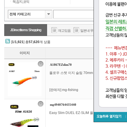
책,잡지,코믹
JDirectItems Shopping
재고있음
일본내 무료배송
판매가
[
1
/
1,921
] 총
57,620
개 상품
이미지
A1867EZslim70
플로우 스텟 이지 슬림 70mm A1867 미끼 DUEL EZ
[판매자]
mg-fishing
mg4940764435440
Easy Slim DUEL EZ-SLIM 플로팅 스텟 낚시 도구 