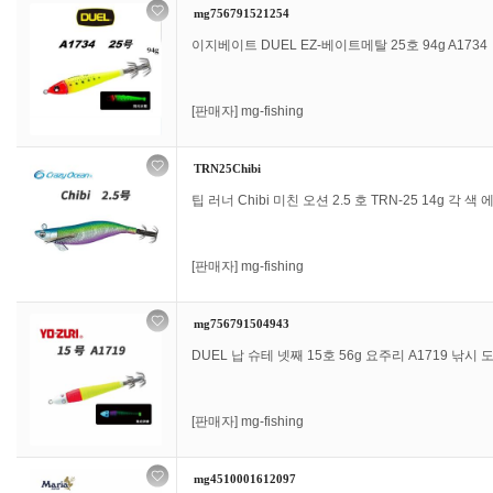
mg756791521254
이지베이트 DUEL EZ-베이트메탈 25호 94g A1734
[판매자]
mg-fishing
TRN25Chibi
팁 러너 Chibi 미친 오션 2.5 호 TRN-25 14g 각 색 에
[판매자]
mg-fishing
mg756791504943
DUEL 납 슈테 넷째 15호 56g 요주리 A1719 낚시 
[판매자]
mg-fishing
mg4510001612097