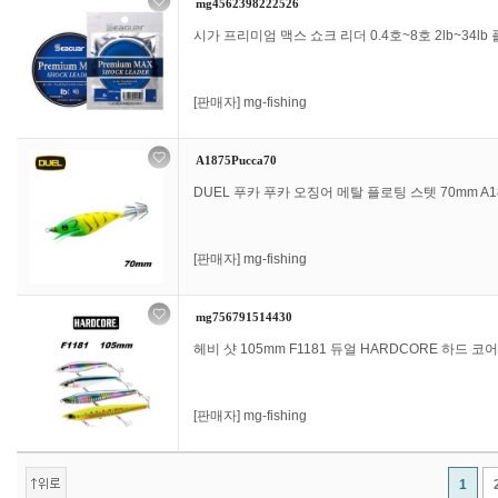
mg4562398222526
시가 프리미엄 맥스 쇼크 리더 0.4호~8호 2lb~34lb 
[판매자]
mg-fishing
A1875Pucca70
DUEL 푸카 푸카 오징어 메탈 플로팅 스텟 70mm A18
[판매자]
mg-fishing
mg756791514430
헤비 샷 105mm F1181 듀얼 HARDCORE 하드 코어 
[판매자]
mg-fishing
1