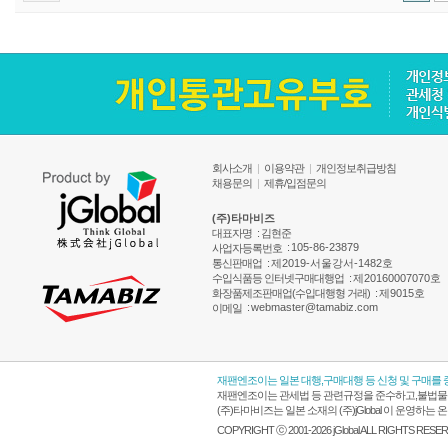
회사소개
|
이용약관
|
개인정보취급방침
채용문의
|
제휴/입점문의
(주)타마비즈
대표자명
: 김현준
:
105-86-23879
사업자등록번호
통신판매업
:
제2019-서울강서-1482호
수입식품등 인터넷구매대행업
:
제20160007070호
화장품제조판매업(수입대행형 거래)
:
제9015호
:
webmaster@tamabiz.com
이메일
재팬엔조이는 일본 대행,구매대행 등 신청 및 구매를
재팬엔조이는 관세법 등 관련규정을 준수하고,불법물품
(주)타마비즈는 일본 소재의 (주)jGlobal 이 운영
COPYRIGHT ⓒ 2001-2026 jGlobal ALL RIGHTS RESE