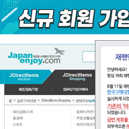
>
>
JDirectItems Shopping
>
홈
일본구매대행
판매자 [
mg-fishing
] 판매상품
패션,잡화,시계
컴퓨터,주변기기
꽃,원예
주방,생활잡화,일용품
(568)
스포츠
레져,아웃도어