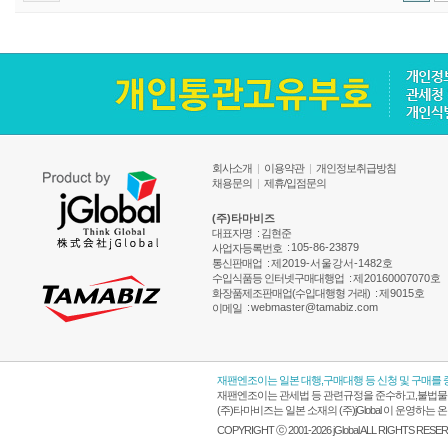
회사소개
|
이용약관
|
개인정보취급방침
채용문의
|
제휴/입점문의
(주)타마비즈
대표자명
: 김현준
:
105-86-23879
사업자등록번호
통신판매업
:
제2019-서울강서-1482호
수입식품등 인터넷구매대행업
:
제20160007070호
화장품제조판매업(수입대행형 거래)
:
제9015호
:
webmaster@tamabiz.com
이메일
재팬엔조이는 일본 대행,구매대행 등 신청 및 구매를
재팬엔조이는 관세법 등 관련규정을 준수하고,불법물품
(주)타마비즈는 일본 소재의 (주)jGlobal 이 운영
COPYRIGHT ⓒ 2001-2026 jGlobal ALL RIGHTS RESE