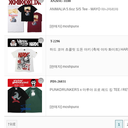
AN26SU-TE08
ANIMALIA 5.6oz S/S Tee - MAYO 아니마리아
[판매자]
moshpunx
T-2296
하드 코어 초콜릿 도돈 야키 (축제 야자 화이트) HAR
[판매자]
moshpunx
PDS-26031
PUNKDRUNKERS x 마루야 프로 레드 킹 TEE / R
[판매자]
moshpunx
1