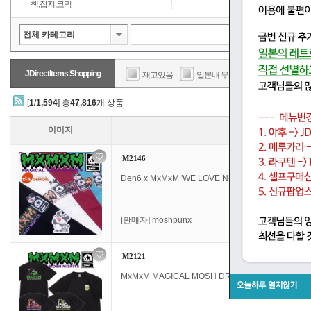
책,잡지,코믹
JDirectItems Shopping
재고있음
일본내 무료배송
판매가
[
1
/
1,594
] 총
47,816
개 상품
이미지
M2146
Den6 x MxMxM 'WE LOVE NUTS' TEE (에어 프레
[판매자]
moshpunx
M2121
MxMxM MAGICAL MOSH DRUNKERS TEE 마