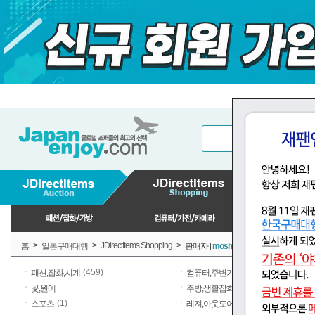
>
>
JDirectItems Shopping
>
홈
일본구매대행
판매자 [
moshpunx
] 판매상품
(459)
(1)
패션,잡화,시계
컴퓨터,주변기기
(7)
꽃,원예
주방,생활잡화,일용품
(1)
(1)
스포츠
레져,아웃도어