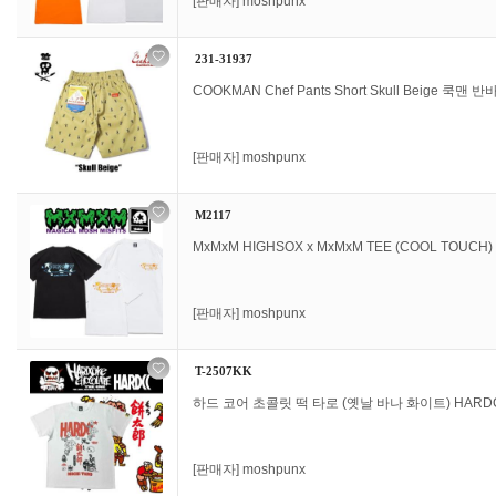
[판매자]
moshpunx
231-31937
COOKMAN Chef Pants Short Skull Beige 쿡맨 반바
[판매자]
moshpunx
M2117
MxMxM HIGHSOX x MxMxM TEE (COOL TOUCH
[판매자]
moshpunx
T-2507KK
하드 코어 초콜릿 떡 타로 (옛날 바나 화이트) HARDC
[판매자]
moshpunx