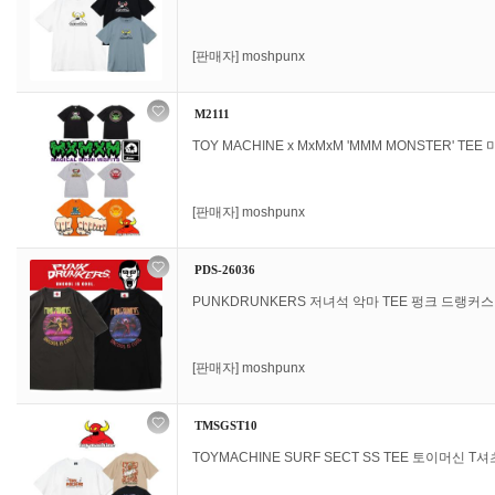
[판매자]
moshpunx
M2111
TOY MACHINE x MxMxM 'MMM MONSTER' TEE
[판매자]
moshpunx
PDS-26036
PUNKDRUNKERS 저녀석 악마 TEE 펑크 드랭커스
[판매자]
moshpunx
TMSGST10
TOYMACHINE SURF SECT SS TEE 토이머신 T셔