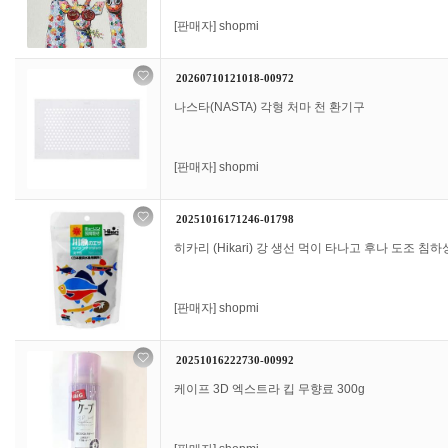
[판매자]
shopmi
20260710121018-00972
나스타(NASTA) 각형 처마 천 환기구
[판매자]
shopmi
20251016171246-01798
히카리 (Hikari) 강 생선 먹이 ​​타나고 후나 도조 침하
[판매자]
shopmi
20251016222730-00992
케이프 3D 엑스트라 킵 무향료 300g