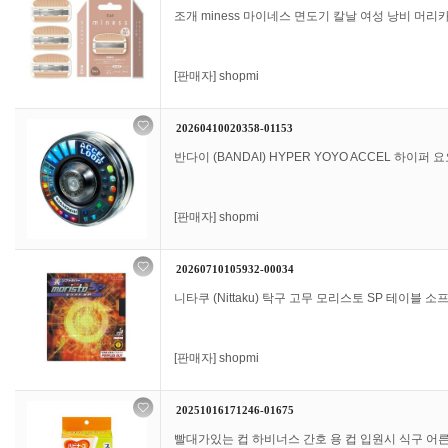
조개 miness 마이네스 면도기 칼날 여성 낭비 머리
[판매자]
shopmi
20260410020358-01153
반다이 (BANDAI) HYPER YOYO ACCEL 하이퍼 요
[판매자]
shopmi
20260710105932-00034
니타쿠 (Nittaku) 탁구 고무 모리스토 SP 테이블 소프트
[판매자]
shopmi
20251016171246-01675
빨대가있는 컵 하비너스 간호 용 컵 입원시 식구 어