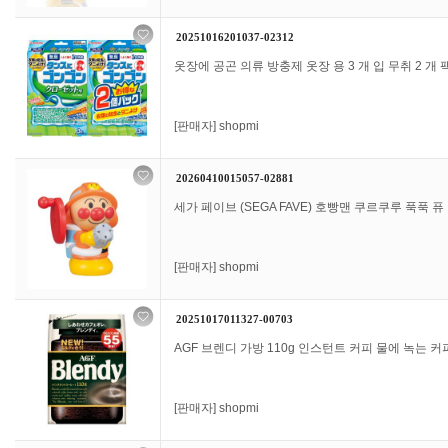
20251016201037-02312
옷장에 공곤 의류 방충제 옷장 용 3 개 입 무취 2 개 팩 
[판매자]
shopmi
20260410015057-02881
세가 페이브 (SEGA FAVE) 호빵맨 쿠르쿠루 푹푹 퓨
[판매자]
shopmi
20251017011327-00703
AGF 브렌디 가방 110g 인스턴트 커피 물에 녹는 커피
[판매자]
shopmi