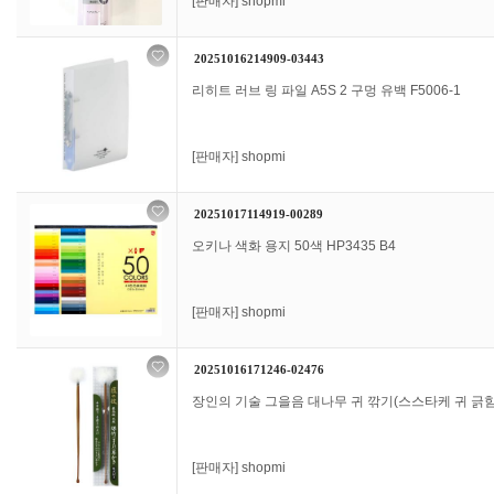
[판매자]
shopmi
20251016214909-03443
리히트 러브 링 파일 A5S 2 구멍 유백 F5006-1
[판매자]
shopmi
20251017114919-00289
오키나 색화 용지 50색 HP3435 B4
[판매자]
shopmi
20251016171246-02476
장인의 기술 그을음 대나무 귀 깎기(스스타케 귀 긁힘
[판매자]
shopmi