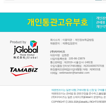
회사소개
|
이용약관
|
개인정보취급방침
채용문의
|
제휴/입점문의
(주)타마비즈
대표자명
: 김현준
:
105-86-23879
사업자등록번호
통신판매업
:
제2019-서울강서-1482호
수입식품등 인터넷구매대행업
:
제20160007070호
화장품제조판매업(수입대행형 거래)
:
제9015호
:
webmaster@tamabiz.com
이메일
재팬엔조이는 일본 대행,구매대행 등 신청 및 구매를
재팬엔조이는 관세법 등 관련규정을 준수하고,불법물품
(주)타마비즈는 일본 소재의 (주)jGlobal 이 운영
COPYRIGHT ⓒ 2001-2026 jGlobal ALL RIGHTS RESE