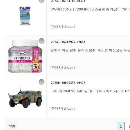
20251016164102-00323
OWNER (주인) 72803P03B 스플릿 링 레귤러 와이
[판매자]
shopmi
20251016212927-02663
탈취력 이온 탈취 플러스 탈취 비즈 방 화장실용 두는 형
[판매자]
shopmi
20260410020358-00427
타미야(TAMIYA) 1/48 밀리터리 미니어처 시리즈 No
[판매자]
shopmi
1