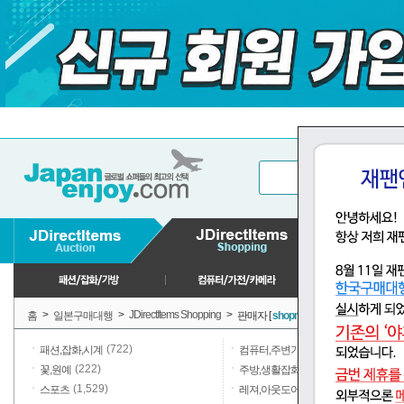
>
>
JDirectItems Shopping
>
홈
일본구매대행
판매자 [
shopmi
] 판매상품
(722)
(1,027)
패션,잡화,시계
컴퓨터,주변기기
(222)
(19,685)
꽃,원예
주방,생활잡화,일용품
(1,529)
(10,302)
스포츠
레져,아웃도어