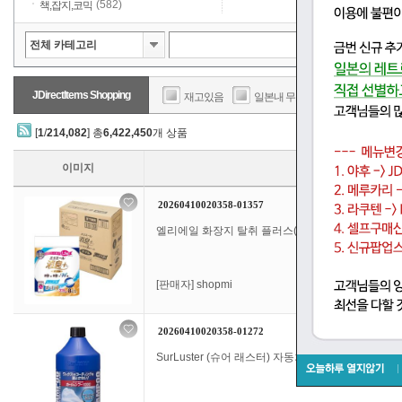
(582)
책,잡지,코믹
JDirectItems Shopping
재고있음
일본내 무료배송
판매가
[
1
/
214,082
] 총
6,422,450
개 상품
이미지
20260410020358-01357
엘리에일 화장지 탈취 플러스(+) 1.5배 감기 37.5m×32
[판매자]
shopmi
20260410020358-01272
SurLuster (슈어 래스터) 자동차 샴푸 1000 세차 중