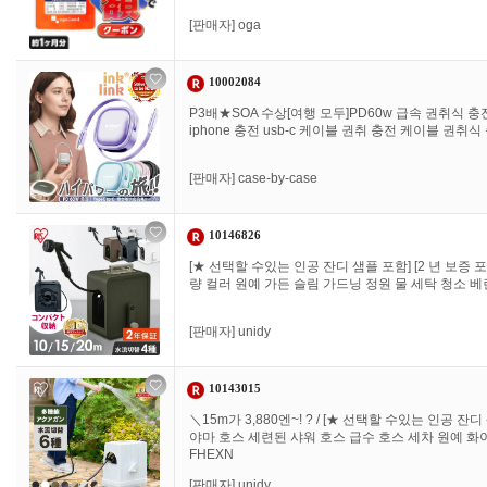
[판매자]
oga
10002084
P3배★SOA 수상[여행 모두]PD60w 급속 권취식 충전
iphone 충전 usb-c 케이블 권취 충전 케이블 권취식 충
[판매자]
case-by-case
10146826
[★ 선택할 수있는 인공 잔디 샘플 포함] [2 년 보증 
량 컬러 원예 가든 슬림 가드닝 정원 물 세탁 청소 베란
[판매자]
unidy
10143015
＼15m가 3,880엔~! ? / [★ 선택할 수있는 인공 잔디
야마 호스 세련된 샤워 호스 급수 호스 세차 원예 화이트
FHEXN
[판매자]
unidy