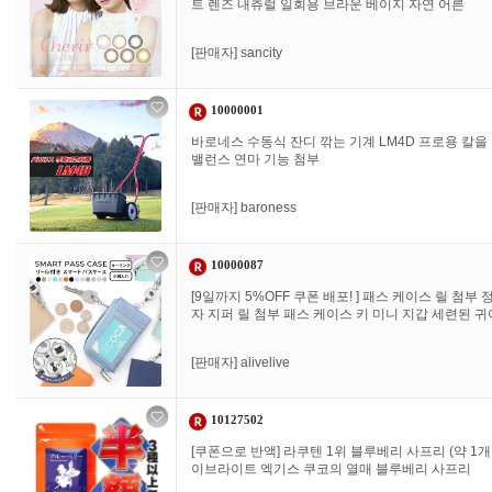
트 렌즈 내츄럴 일회용 브라운 베이지 자연 어른
[판매자]
sancity
10000001
바로네스 수동식 잔디 깎는 기계 LM4D 프로용 칼을
밸런스 연마 기능 첨부
[판매자]
baroness
10000087
[9일까지 5%OFF 쿠폰 배포! ] 패스 케이스 릴 첨부
자 지퍼 릴 첨부 패스 케이스 키 미니 지갑 세련된 귀여
[판매자]
alivelive
10127502
[쿠폰으로 반액] 라쿠텐 1위 블루베리 사프리 (약 
이브라이트 엑기스 쿠코의 열매 블루베리 사프리