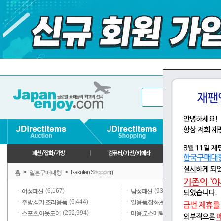
>
>
Rakuten Shopping
홈
일본구매대행
(6,167)
(937)
여성패션
남성패션
(6,444)
(33,093)
주방,식기,조리용품
일용품,잡화,문구
(252,994)
(1,602)
스포츠,아웃도어
미용,코스메틱,향수