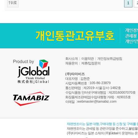
1
회사소개
|
이용약관
|
개인정보취급방침
채용문의
|
제휴/입점문의
(주)타마비즈
대표자명
: 김현준
:
105-86-23879
사업자등록번호
통신판매업
:
제2019-서울강서-1482호
수입식품등 인터넷구매대행업
:
제20160007070호
화장품제조판매업(수입대행형 거래)
:
제9015호
:
webmaster@tamabiz.com
이메일
재팬엔조이는 일본 대행,구매대행 등 신청 및 구매를
재팬엔조이는 관세법 등 관련규정을 준수하고,불법물품
(주)타마비즈는 일본 소재의 (주)jGlobal 이 운영