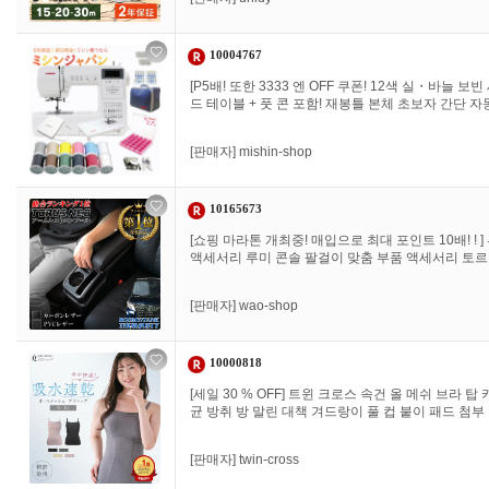
10004767
[P5배! 또한 3333 엔 OFF 쿠폰! 12색 실・바늘 
드 테이블 + 풋 콘 포함! 재봉틀 본체 초보자 간단 자동
[판매자]
mishin-shop
10165673
[쇼핑 마라톤 개최중! 매입으로 최대 포인트 10배! ! ] 
액세서리 루미 콘솔 팔걸이 맞춤 부품 액세서리 토르
[판매자]
wao-shop
10000818
[세일 30 % OFF] 트윈 크로스 속건 올 메쉬 브라 
균 방취 방 말린 대책 겨드랑이 풀 컵 붙이 패드 첨부
[판매자]
twin-cross