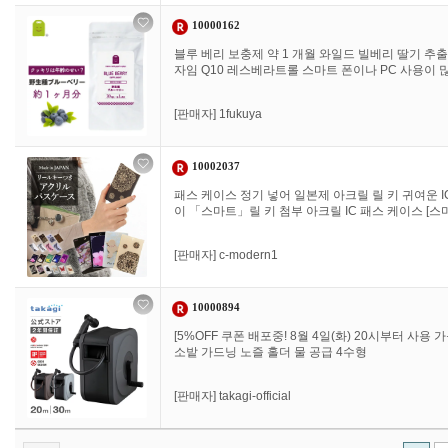
10000162
블루 베리 보충제 약 1 개월 와일드 빌베리 딸기 추출
자임 Q10 레스베라트롤 스마트 폰이나 PC 사용이 많
[판매자]
1fukuya
10002037
패스 케이스 정기 넣어 일본제 아크릴 릴 키 귀여운 I
이 「스마트」릴 키 첨부 아크릴 IC 패스 케이스 [스
[판매자]
c-modern1
10000894
[5%OFF 쿠폰 배포중! 8월 4일(화) 20시부터 사용 
소밭 가드닝 노즐 홀더 물 공급 4수형
[판매자]
takagi-official