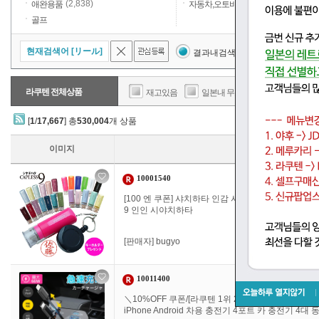
(2,838)
(385)
애완용품
자동차,오토바이
골프
현재검색어 [リール]
결과내검색
검색어제외
라쿠텐 전체상품
재고있음
일본내 무료배송
판매가
[
1
/
17,667
] 총
530,004
개 상품
이미지
10001540
[100 엔 쿠폰] 샤치하타 인감 샤치하타 캡리스 9 9
9 인인 시야치하타
[판매자]
bugyo
10011400
＼10%OFF 쿠폰/[라쿠텐 1위 200관 달성]시가 소켓 연장
iPhone Android 차용 충전기 4포트 카 충전기 4대 