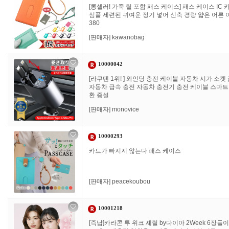
[롱셀러! 가죽 릴 포함 패스 케이스] 패스 케이스 I
심플 세련된 귀여운 정기 넣어 신축 경량 얇은 어른 아
380
[판매자]
kawanobag
10000042
[라쿠텐 1위! ] 와인딩 충전 케이블 자동차 시가 소켓
자동차 급속 충전 자동차 충전기 충전 케이블 스마트 폰 
환 증설
[판매자]
monovice
10000293
카드가 빠지지 않는다 패스 케이스
[판매자]
peacekoubou
10001218
[즉납]카라콘 투 위크 셰릴 by다이아 2Week 6장들이 Ch