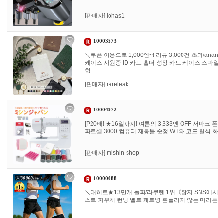
[판매자]
lohas1
10003573
＼쿠폰 이용으로 1,000엔~! 리뷰 3,000건 초과/a
케이스 사원증 ID 카드 홀더 성장 카드 케이스 스마
학
[판매자]
rareleak
10004972
[P20배! ★16일까지! 여름의 3,333엔 OFF 서마크 
파르셸 3000 컴퓨터 재봉틀 순정 WT와 코드 릴식 화
[판매자]
mishin-shop
10000088
＼대히트★13만개 돌파/라쿠텐 1위《잡지 SNS에서
스트 파우치 런닝 벨트 페트병 흔들리지 않는 마라톤