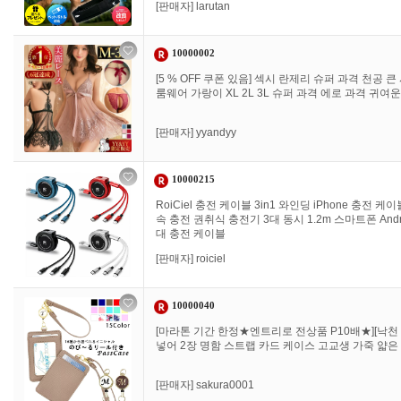
[판매자]
larutan
10000002
[5 % OFF 쿠폰 있음] 섹시 란제리 슈퍼 과격 천공
룸웨어 가랑이 XL 2L 3L 슈퍼 과격 에로 과격 귀여
[판매자]
yyandyy
10000215
RoiCiel 충전 케이블 3in1 와인딩 iPhone 충전 케이
속 충전 권취식 충전기 3대 동시 1.2m 스마트폰 And
대 충전 케이블
[판매자]
roiciel
10000040
[마라톤 기간 한정★엔트리로 전상품 P10배★][낙천 1
넣어 2장 명함 스트랩 카드 케이스 고교생 가죽 얇은
[판매자]
sakura0001