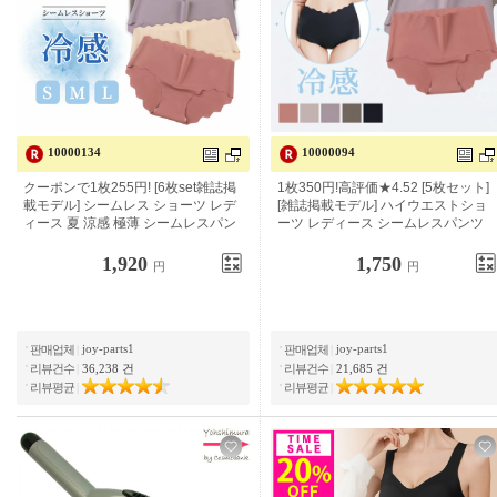
10000134
10000094
쿠폰으로 1 장 255 엔! [6 장 set 잡지
1 장 350 엔! 고평가 ★ 4.52 [5 장 세
게재 모델] 원활한 반바지 여성 여름
트] [잡지 게재 모델] 하이 웨스트 반바
시원한 느낌 극박 원활한 바지 반바지
지 여성 원활한 바지 반바지 5 장 세트
6 장 세트 무봉제 서늘한 귀여운 얕은
깊은 깊은 착용 세트 무지 여성 속옷
신기 스칼랩 라인이 나오지 않는 くす
착용감 큰 사이즈 힙 업 배 긴축 통기
1,920
1,750
円
円
み 컬러 이너 올 시즌 신축성 통상
무봉제 솔기 없음
joy-parts1
joy-parts1
판매업체
|
판매업체
|
리뷰건수
|
36,238 건
리뷰건수
|
21,685 건
리뷰평균
|
리뷰평균
|