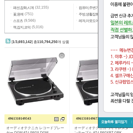
(32,155)
(78,347)
패션,잡화,시계
컴퓨터,주변기기
(751)
(28,832)
꽃,원예
주방,생활잡화,일용품
(9,566)
(11,662)
스포츠
레져,아웃도어
(5,016)
책,잡지,코믹
[
1
/
3,693,142
] 총
110,794,250
개 상품
4961310149543
4961310149673
오디오 테크니카 레코드 플레이어
오디오 테크니카 무선 턴테이블 AT-
DGM AT-LP60X DGM
LP60XBT GBK