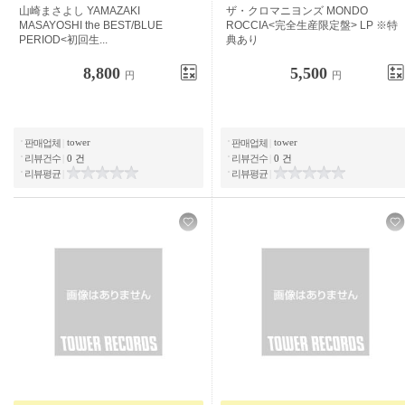
야마자키 마사요시 YAMAZAKI
더 크로마니언즈 MONDO ROCCIA <
MASAYOSHI the BEST/BLUE
완전 생산 한정판> LP ※특전 있음
PERIOD<첫회생...
8,800
5,500
円
円
tower
tower
판매업체
|
판매업체
|
리뷰건수
|
0 건
리뷰건수
|
0 건
리뷰평균
|
리뷰평균
|