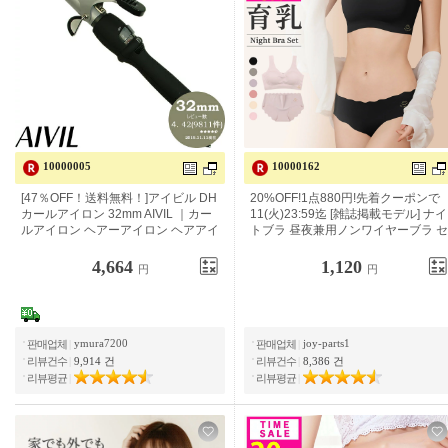
10000005
10000162
[47%OFF! 무료 배송! ] 아이 빌 DH 컬
20% OFF! 1점 880엔! 선착 쿠폰으로
다리미 32mm AIVIL | 컬 다리미 헤어
11(화) 23:59까지
다리미 헤어 다리미 코테 곱슬 머리 웨
이브 다리미 프로 컬 세라믹 코팅 오작
동 방지 자동 전원 OFF | 정규품 스탠
4,664
1,120
円
円
다드 사이즈 DH-32CLP | RSL
ymura7200
joy-parts1
판매업체
|
판매업체
|
리뷰건수
|
9,914 건
리뷰건수
|
8,386 건
리뷰평균
|
리뷰평균
|