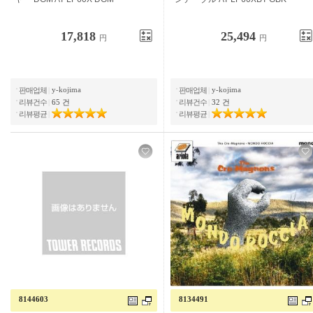
17,818
25,494
円
円
y-kojima
y-kojima
판매업체
|
판매업체
|
리뷰건수
|
65 건
리뷰건수
|
32 건
리뷰평균
|
리뷰평균
|
8144603
8134491