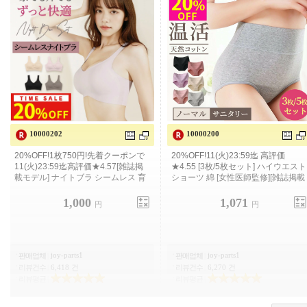
10000202
10000200
20 % OFF! 1 장 750 엔! 선착 쿠폰으
20% OFF! 11(화) 23:59까지 고평가
로 11 (화) 23:59까지 높은 평가 ★
4.57 [잡지 게재 모델] 나이트 브라 원
활한 육유 브래지어 무지 보정 24시간
1,000
1,071
円
円
joy-parts1
joy-parts1
판매업체
|
판매업체
|
리뷰건수
|
6,418 건
리뷰건수
|
6,270 건
리뷰평균
|
리뷰평균
|