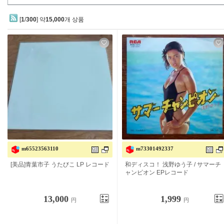
[
1
/
300
] 약
15,000
개 상품
m65523563110
m73301492337
[미품]아오바 이치코 우타비코 LP 레
일본 디스코! 아사노 유코 / 여름 챔피
코드
언 EP 레코드
13,000
1,999
円
円