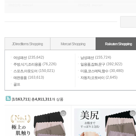
mercari
mercari
판매업체
|
판매업체
|
JDirectItems Shopping
Mercari Shopping
Rakuten Shopping
(235,642)
(155,724)
여성패션
남성패션
(76,226)
(392,922)
주방,식기,조리용품
일용품,잡화,문구
(150,021)
(30,480)
스포츠,아웃도어
미용,코스메틱,향수
(163,613)
(2,645)
애완용품
자동차,오토바이
골프
[
1
/
163,711
] 총
4,911,311
개 상품