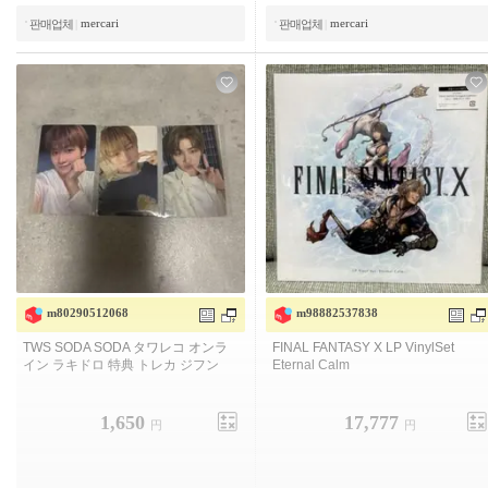
mercari
mercari
판매업체
|
판매업체
|
m80290512068
m98882537838
TWS SODA SODA 타와레코 온라인
파이널 판타지 X LP 바이닐 세트 이터
라키도로 특전 토레카 지훈
널 캄
1,650
17,777
円
円