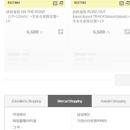
8117484
8117505
하마다성고 ON THE ROAD
浜田省吾 ROAD OUT ""TRACKS""<
[LP+12inch] <완전 생산 한정판> LP
完全生産限定盤> LP
6,600
6,600
円
円
tower
tower
판매업체
|
판매업체
|
리뷰건수
|
0 건
리뷰건수
|
0 건
리뷰평균
|
리뷰평균
|
JDirectItems Shopping
Mercari Shopping
Rakuten Shopping
여성패션
남성패션
화장품/향수/미용
가전/스마트폰/카메라
그 외