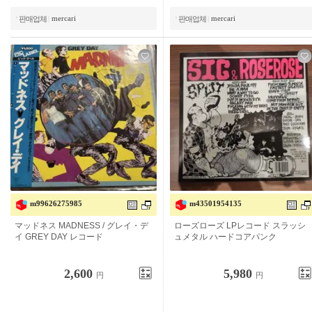
mercari
mercari
판매업체
|
판매업체
|
m99626275985
m43501954135
매드니스 MADNESS / 그레이 데이
로즈 로즈 LP 레코드 슬래시 메탈 하
GREY DAY 레코드
드 코어 펑크
2,600
5,980
円
円