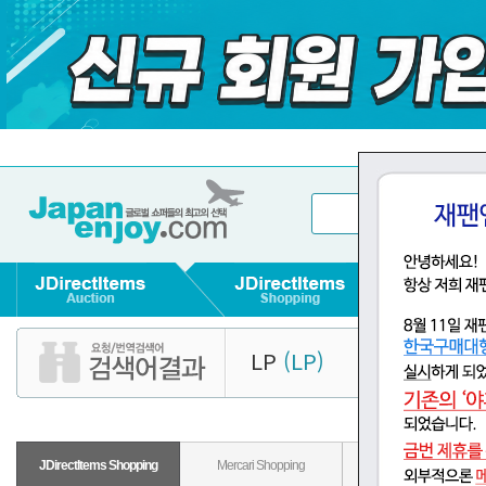
LP
(LP)
JDirectItems Shopping
Mercari Shopping
Rakuten Shopping