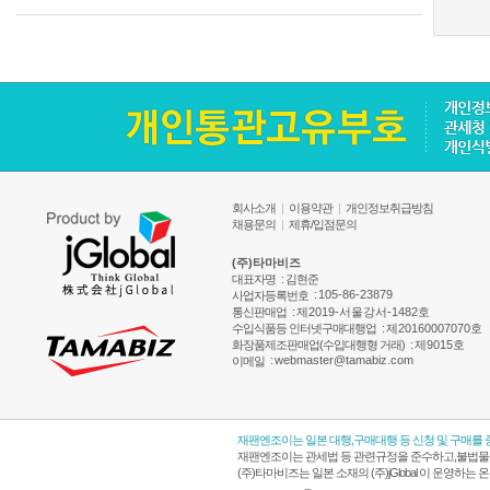
회사소개
|
이용약관
|
개인정보취급방침
채용문의
|
제휴/입점문의
(주)타마비즈
대표자명
: 김현준
:
105-86-23879
사업자등록번호
통신판매업
:
제2019-서울강서-1482호
수입식품등 인터넷구매대행업
:
제20160007070호
화장품제조판매업(수입대행형 거래)
:
제9015호
:
webmaster@tamabiz.com
이메일
재팬엔조이는 일본 대행,구매대행 등 신청 및 구매를
재팬엔조이는 관세법 등 관련규정을 준수하고,불법물품
(주)타마비즈는 일본 소재의 (주)jGlobal 이 운영