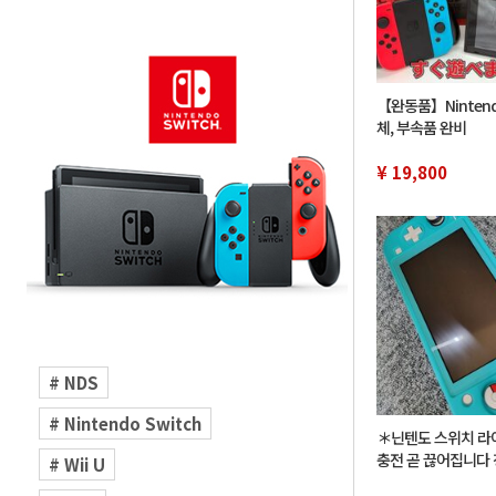
【완동품】Nintendo
체, 부속품 완비
¥ 19,800
# NDS
# Nintendo Switch
＊닌텐도 스위치 라
충전 곧 끊어집니다 
# Wii U
인 없음/초기화 미 