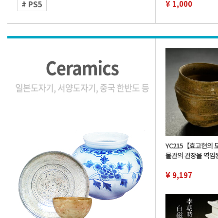
DT247806
¥ 1,000
# PS5
YC215【효고현의 
물관의 관장을 역임
유족 위탁품】통일 
라 토기 손 컵 컵 진
¥ 9,197