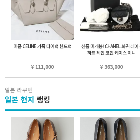
미품 CELINE 가죽 타이백 핸드백
신품 미개봉! CHANEL 희귀 레어 ⭐
하트 체인 코인 케이스 미니
¥ 111,000
¥ 363,000
일본 라쿠텐
일본 현지
랭킹