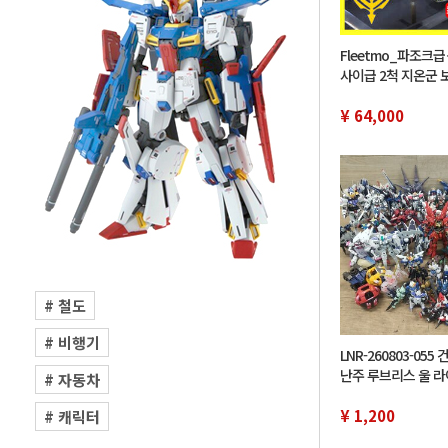
Fleetmo_파조크
사이급 2척 지온군 
도장이 끝난 완성품【
고 키트_건프라_레진_
¥ 64,000
# 철도
# 비행기
LNR-260803-055
난주 루브리스 울 
# 자동차
골드 프레임 천미나
외 GUNDAM
¥ 1,200
# 캐릭터