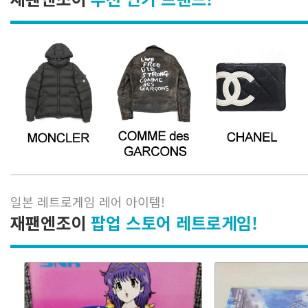
일본 레트로게임 레어 아이템
!
재팬엔조이
팝업 스토어 레트로게임!