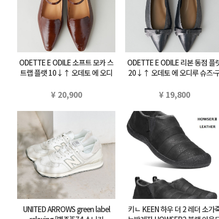
ODETTE E ODILE 소프트 모카 스
ODETTE E ODILE 리본 동점 플
트랩 플랫 10↓↑ 오데토 에 오디
20↓↑ 오데토 에 오디루 슈즈·
루 슈즈·구두 펌프스 브라운 부라…
두 펌프스 실버 블랙 부라우…
¥ 20,900
¥ 19,800
UNITED ARROWS green label
키ㄴ KEEN 하우 더 2 레더 소가