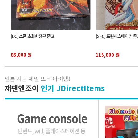
[DC] 스폰 초회한정판 중고
[SFC] 프린세스메이커 중
85,000 원
115,800 원
일본 지금 제일 뜨는 아이템
!
재팬엔조이
인기 JDirectItems