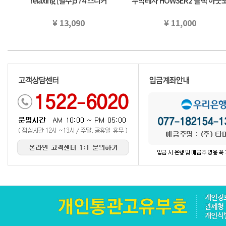
relaxing [별주]574 스니커
누박레자 HOWSER2 블랙 아웃
(22.5~25cm) 유나이테도아로주
어 국내 정규 품
구리…
¥ 13,090
¥ 11,000