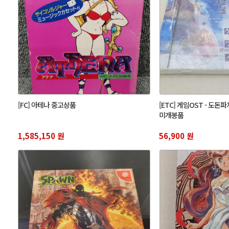
[FC] 아테나 중고상품
[ETC] 게임OST - 도돈
미개봉품
1,585,150 원
56,900 원