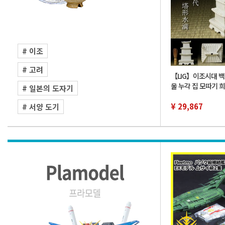
# 이조
# 고려
【LIG】이조시대 백
울 누각 집 모따기 
# 일본의 도자기
미술 시대고완 서도
품 2607.870
¥ 29,867
# 서양 도기