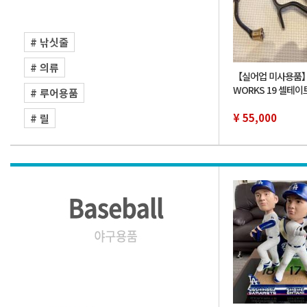
# 낚싯줄
# 의류
【실어업 미사용품】D
WORKS 19 셀테이트 
# 루어용품
XH SLPW 커스텀 
사용품 다이와 SLP
¥ 55,000
# 릴