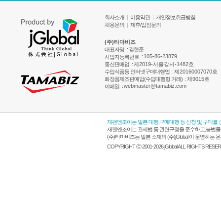
회사소개
|
이용약관
|
개인정보취급방침
채용문의
|
제휴/입점문의
(주)타마비즈
대표자명
: 김현준
:
105-86-23879
사업자등록번호
통신판매업
:
제2019-서울강서-1482호
수입식품등 인터넷구매대행업
:
제20160007070호
화장품제조판매업(수입대행형 거래)
:
제9015호
:
webmaster@tamabiz.com
이메일
재팬엔조이는 일본 대행,구매대행 등 신청 및 구매를
재팬엔조이는 관세법 등 관련규정을 준수하고,불법물품
(주)타마비즈는 일본 소재의 (주)jGlobal 이 운영
COPYRIGHT ⓒ 2001-2026 jGlobal ALL RIGHTS RESE