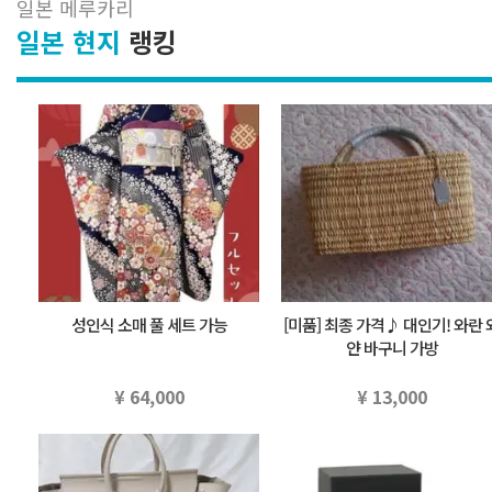
일본 메루카리
일본 현지
랭킹
성인식 소매 풀 세트 가능
[미품] 최종 가격♪ 대인기! 와란 
얀 바구니 가방
¥ 64,000
¥ 13,000