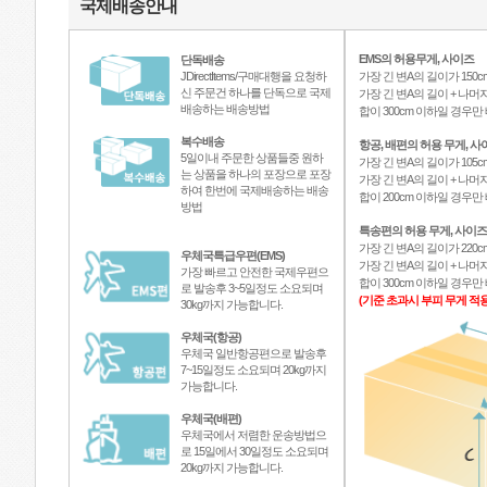
국제배송안내
EMS의 허용무게, 사이즈
단독배송
JDirectItems/구매대행을 요청하
가장 긴 변A의 길이가 150c
신 주문건 하나를 단독으로 국제
가장 긴 변A의 길이 + 나머지
배송하는 배송방법
합이 300cm 이하일 경우
복수배송
항공, 배편의 허용 무게, 사
5일이내 주문한 상품들중 원하
가장 긴 변A의 길이가 105c
는 상품을 하나의 포장으로 포장
가장 긴 변A의 길이 + 나머지
하여 한번에 국제배송하는 배송
합이 200cm 이하일 경우
방법
특송편의 허용 무게, 사이즈
가장 긴 변A의 길이가 220c
우체국특급우편(EMS)
가장 긴 변A의 길이 + 나머지
가장 빠르고 안전한 국제우편으
합이 300cm 이하일 경우
로 발송후 3~5일정도 소요되며
(기준 초과시 부피 무게 적용
30kg까지 가능합니다.
우체국(항공)
우체국 일반항공편으로 발송후
7~15일정도 소요되며 20kg까지
가능합니다.
우체국(배편)
우체국에서 저렴한 운송방법으
로 15일에서 30일정도 소요되며
20kg까지 가능합니다.