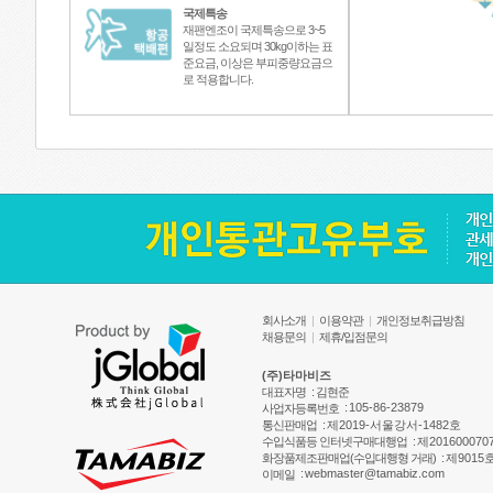
국제특송
재팬엔조이 국제특송으로 3~5
일정도 소요되며 30kg이하는 표
준요금, 이상은 부피중량요금으
로 적용합니다.
회사소개
|
이용약관
|
개인정보취급방침
채용문의
|
제휴/입점문의
(주)타마비즈
대표자명
: 김현준
:
105-86-23879
사업자등록번호
통신판매업
:
제2019-서울강서-1482호
수입식품등 인터넷구매대행업
:
제201600070
화장품제조판매업(수입대행형 거래)
:
제9015
:
webmaster@tamabiz.com
이메일