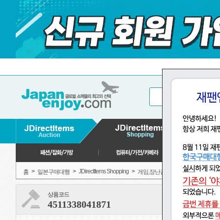
>
>
JDirectItems Shopping
>
>
홈
일본구매대행
게임,장난감
모형, 프라모델
상품코드
4511338041871