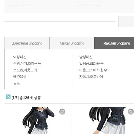
mercari
mercari
판매업체
|
판매업체
|
JDirectItems Shopping
Mercari Shopping
Rakuten Shopping
여성패션
남성패션
주방,식기,조리용품
일용품,잡화,문구
스포츠,아웃도어
미용,코스메틱,향수
애완용품
자동차,오토바이
골프
[
1
/
5
] 총
126
개 상품