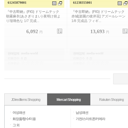
61245879001
61238355001
「중고 즉납」{FIG} 드림 테크 아사기
"중고 즉납"{FIG} 드림 테크 아카기 [낙
리 마이(아사기리마이)
원의 해안 꽃] 아줄 레인 1/8 완성품 피
기 ...
6,092
13,693
円
円
media-world
media-world
판매업체
|
판매업체
|
리뷰건수
|
0 건
리뷰건수
|
0 건
리뷰평균
|
리뷰평균
|
JDirectItems Shopping
Mercari Shopping
Rakuten Shopping
여성패션
남성패션
화장품/향수/미용
가전/스마트폰/카메라
그 외