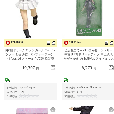
12611080
11091746
[중고] 드림테크 걸즈&팬처 니시스미
[저희 가게 독자적으로+P10배 ★요
미호 팬처 재킷 Ver. 1/8 스케일 PVC
엔트리][중고][FIG] 드림 테크 타카가
제 도장 완료 완성품 피규어
키 카에데(타카가 키카에) 사복 Ver.
19,307
8,273
円
円
skymarketplus
mediaworldkaitoriw...
판매업체
|
판매업체
|
리뷰건수
|
0 건
리뷰건수
|
0 건
리뷰평균
|
리뷰평균
|