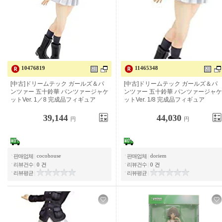
10476819
11465348
[중고] 드림테크 걸즈 & 팬처 이십 스
[중고] 드림테크 걸즈 & 팬처 50 스즈
즈카 팬처 재킷 Ver. 1/8 완성품 피규
카 팬처 재킷 Ver. 1/8 완성품 피규어
어
39,144
44,030
円
円
cocohouse
doriem
판매업체
|
판매업체
|
리뷰건수
|
0 건
리뷰건수
|
0 건
리뷰평균
|
리뷰평균
|