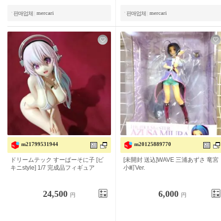
mercari
mercari
판매업체
|
판매업체
|
m21799531944
m20125889770
드림텍 슈퍼 소니코 [비키니 스타일]
[미개봉 보내기] WAVE 미우라 아즈사
1/7 완제품 피규어
류구 코마치 Ver.
24,500
6,000
円
円