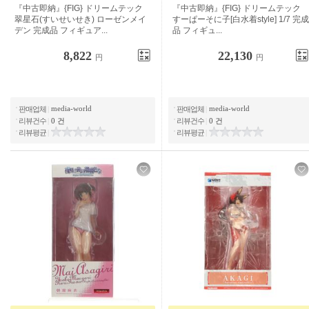
『중고 즉납』{FIG} 드림테크 수세이
"중고 즉납"{FIG} 드림 테크 슈퍼 소니
세키
코 [흰 수영복 스타일] 1/7 완제품 피규
어 ...
8,822
22,130
円
円
media-world
media-world
판매업체
|
판매업체
|
리뷰건수
|
0 건
리뷰건수
|
0 건
리뷰평균
|
리뷰평균
|