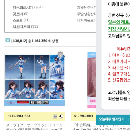
(204)
(21)
패션,잡화,시계
컴퓨터,주변기기
(5)
(69)
꽃,원예
주방,생활잡화,일용품
(11)
(118)
스포츠
레져,아웃도어
(332)
책,잡지,코믹
[
1
/
38,812
] 총
1,164,350
개 상품
4943209611553
61279623001
스트라이크 더 블러드 드림테크 히메
"중고 즉납"{FIG} 드림 테크 슈퍼 소니
기시 유키나 유니폼 style
코 [흰 수영복 스타일] 1/7 완제품 피규