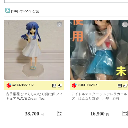
[
1
/
4
] 약
172
개 상품
m80421659212
m48116059221
古手 이화 히구라시가 없을 때 해 피규
아이돌 마스터 신데렐라 걸스 「하나
어 WAVE Dream Tech
리 교무」 코바야카와 사에
38,700
16,500
円
円