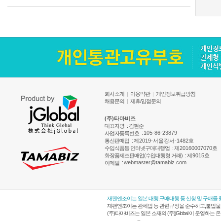
회사소개
|
이용약관
|
개인정보취급방침
채용문의
|
제휴/입점문의
(주)타마비즈
대표자명
: 김현준
:
105-86-23879
사업자등록번호
통신판매업
:
제2019-서울강서-1482호
수입식품등 인터넷구매대행업
:
제20160007070호
화장품제조판매업(수입대행형 거래)
:
제9015호
:
webmaster@tamabiz.com
이메일
재팬엔조이는 일본 대행,구매대행 등 신청 및 구매를
재팬엔조이는 관세법 등 관련규정을 준수하고,불법물품
(주)타마비즈는 일본 소재의 (주)jGlobal 이 운영