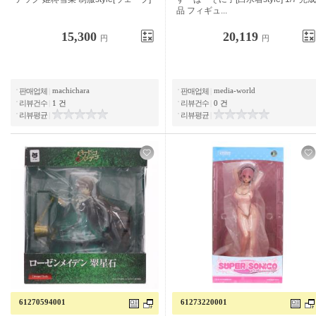
어 ...
15,300
20,119
円
円
machichara
media-world
판매업체
|
판매업체
|
리뷰건수
|
1 건
리뷰건수
|
0 건
리뷰평균
|
리뷰평균
|
61270594001
61273220001