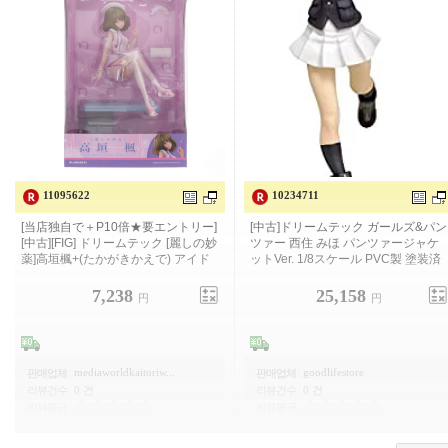
11095622
10234711
[저희 가게 독자적으로+P10배 ★필요
[중고] 드림테크 걸즈&판처 니시스미
엔트리][중고][FIG] 드림 테크
미호 팬처 재킷 Ver. 1/8 스케일 PVC
제 도장이 끝난 완성품
7,238
25,158
円
円
mediaworldkaitoriw...
goodlifestore
판매업체
|
판매업체
|
리뷰건수
|
0 건
리뷰건수
|
0 건
리뷰평균
|
리뷰평균
|