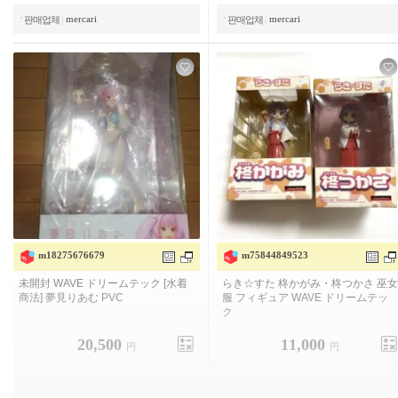
mercari
mercari
판매업체
|
판매업체
|
m18275676679
m75844849523
미개봉 WAVE 드림텍 [수영복 상법]
라키☆스타 히카라 카가미・히라기
꿈꾸는 PVC
츠카사 무녀복 피규어 WAVE 드림테
크
20,500
11,000
円
円