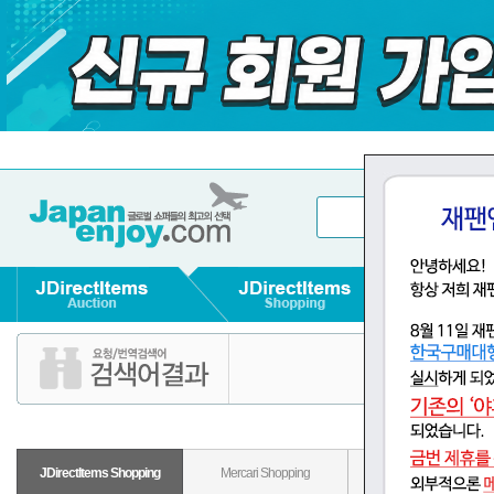
&#12489;&#12522;&#12540;&#12512;&#1248
JDirectItems Shopping
Mercari Shopping
Rakuten Shopping