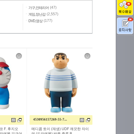
(47)
가구,인테리어
(2,557)
게임,장난감
(177)
DVD,영상
4530956157269-55-7...
코 F. 후지오
메디콤 토이 (재생) UDF 깨끗한 자이
도라에몽 피규어
언 (도라에몽) 반품 종류 B