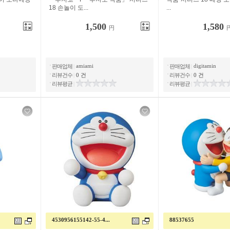
18 손놀이 도...
...
1,500
1,580
円
amiami
digitamin
판매업체
|
판매업체
|
리뷰건수
|
0 건
리뷰건수
|
0 건
리뷰평균
|
리뷰평균
|
4530956155142-55-4...
88537655