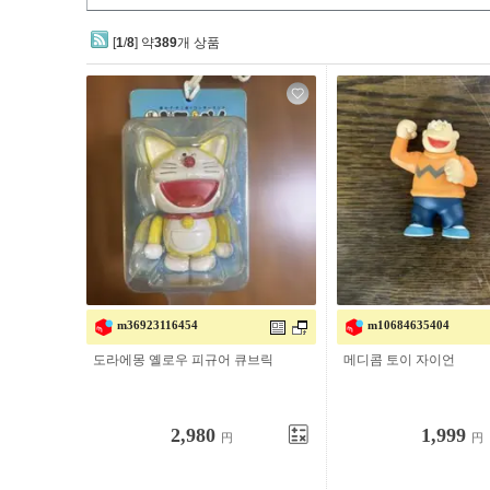
[
1
/
8
] 약
389
개 상품
m36923116454
m10684635404
도라에몽 옐로우 피규어 큐브릭
메디콤 토이 자이언
2,980
1,999
円
円