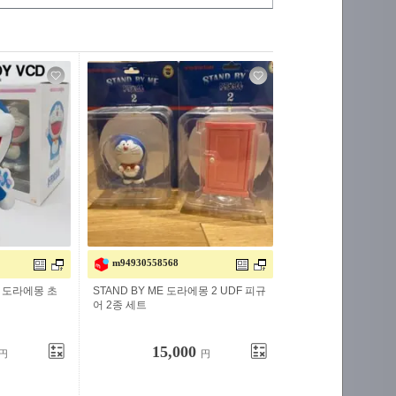
m94930558568
D 도라에몽 초
STAND BY ME 도라에몽 2 UDF 피규
어 2종 세트
15,000
円
円