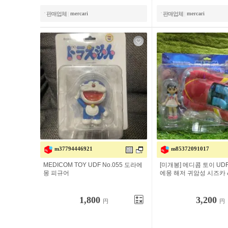
mercari
mercari
판매업체
|
판매업체
|
m37794446921
m85372091017
MEDICOM TOY UDF No.055 도라에
[미개봉] 메디콤 토이 UD
몽 피규어
에몽 해저 귀암성 시즈카 
1,800
3,200
円
円