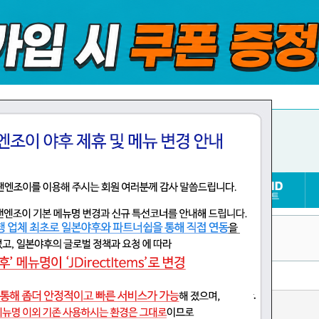
87;&#12451;&#12467;&#12512;&#12539;&#1248
1;&#12360;&#12418;&#12435;
(メディコム・トイ
n Shopping