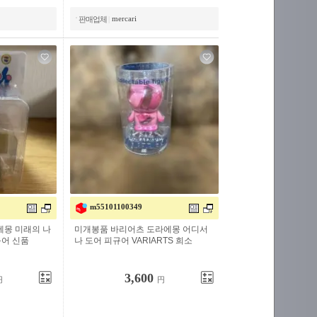
mercari
판매업체
|
m55101100349
에몽 미래의 나
미개봉품 바리어츠 도라에몽 어디서
어 신품
나 도어 피규어 VARIARTS 희소
3,600
円
円