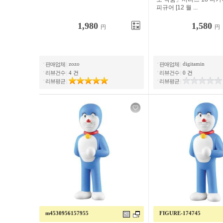
피규어 [12 월 ...
1,980
1,580
円
円
zozo
digitamin
판매업체
|
판매업체
|
리뷰건수
|
4 건
리뷰건수
|
0 건
리뷰평균
|
리뷰평균
|
m4530956157955
FIGURE-174745