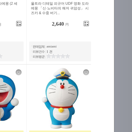
에몽 (2 세
울트라 디테일 피규어 UDF 영화 도라
에몽 「신·노비타의 해저 귀암성」 시
즈카 & 수중 버기...
2,640
円
円
amiami
판매업체
|
리뷰건수
|
1 건
리뷰평균
|