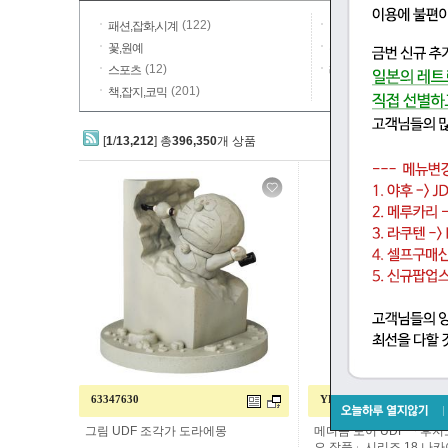
(122)
(19)
패션,잡화,시계
컴퓨터,주변기기
(2
꽃,원예
주방,생활잡화,일용품
(12)
(17)
스포츠
레져,아웃도어
(201)
책,잡지,코믹
[
1
/
13,212
] 총
396,350
개 상품
63347630
YF182422
그림 UDF 조각가 도라에몽
메디콤 토이 UDF 「후지코 
오 작품」시리즈 18 나