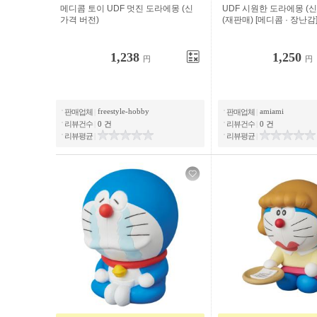
메디콤 토이 UDF 멋진 도라에몽 (신
UDF 시원한 도라에몽 (
가격 버전)
(재판매) [메디콤 · 장난감
1,238
1,250
円
円
freestyle-hobby
amiami
판매업체
|
판매업체
|
리뷰건수
|
0 건
리뷰건수
|
0 건
리뷰평균
|
리뷰평균
|