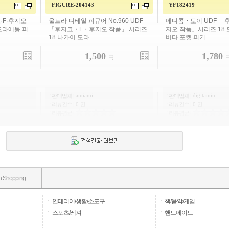
FIGURE-204143
YF182419
·F·후지오
울트라 디테일 피규어 No.960 UDF
메디콤・토이 UDF 「
 도라에몽 피
「후지코・F・후지오 작품」 시리즈
지오 작품」시리즈 18
18 나카이 도라...
비타 포켓 피기...
1,500
1,780
円
amiami
digitamin
판매업체
|
판매업체
|
리뷰건수
|
0 건
리뷰건수
|
0 건
리뷰평균
|
리뷰평균
|
n Shopping
인테리어/생활/소도구
책/음악/게임
스포츠/레져
핸드메이드