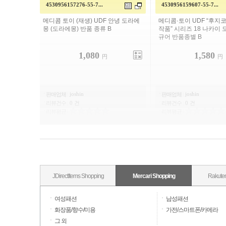
4530956157276-55-7...
4530956159607-55-7...
메디콤 토이 (재생) UDF 안녕 도라에
메디콤·토이 UDF “후지코
몽 (도라에몽) 반품 종류 B
작품” 시리즈 18 나카이
규어 반품종별 B
1,080
1,580
円
円
joshin
joshin
판매업체
|
판매업체
|
리뷰건수
|
0 건
리뷰건수
|
0 건
리뷰평균
|
리뷰평균
|
JDirectItems Shopping
Mercari Shopping
Rakute
여성패션
남성패션
화장품/향수/미용
가전/스마트폰/카메라
그 외