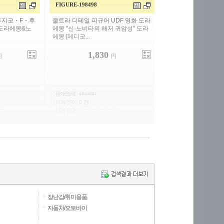
FIGURE-198498
후지코・F・후
울트라 디테일 피규어 UDF 영화 도라
 도라에몽&노
에몽 "신·노비타의 해저 귀암성" 도라
에몽 [메디코...
1,830
円
円
amiami
판매업체
|
리뷰건수
|
0 건
리뷰평균
|
장난감/취미용품
자동차/오토바이