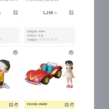
1,210
円
円
joshin
판매업체
|
리뷰건수
|
0 건
리뷰평균
|
FIGURE-198499