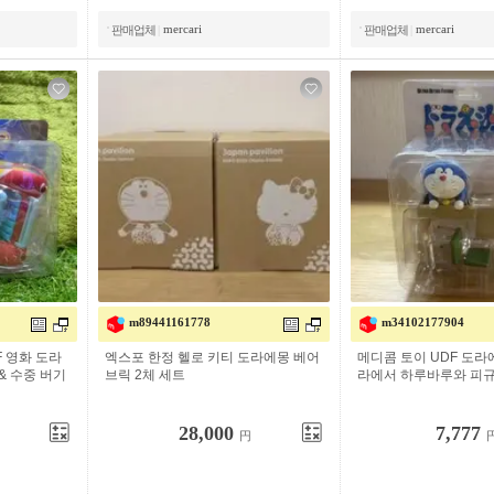
mercari
mercari
판매업체
|
판매업체
|
m89441161778
m34102177904
F 영화 도라
엑스포 한정 헬로 키티 도라에몽 베어
메디콤 토이 UDF 도라
& 수중 버기
브릭 2체 세트
라에서 하루바루와 피규
28,000
7,777
円