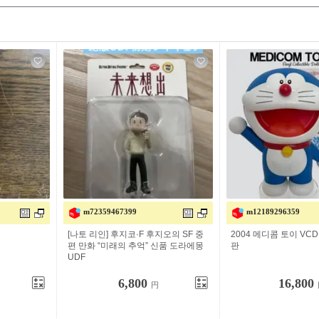
m72359467399
m12189296359
[나토 리인] 후지코·F 후지오의 SF 중
2004 메디콤 토이 VC
편 만화 “미래의 추억” 신품 도라에몽
판
UDF
6,800
16,800
円