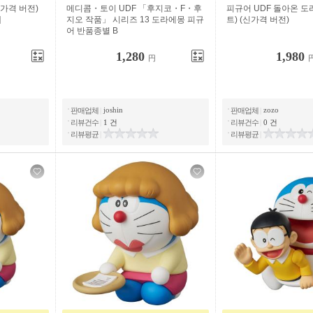
신가격 버전)
메디콤・토이 UDF 「후지코・F・후
피규어 UDF 돌아온 도라
]
지오 작품」 시리즈 13 도라에몽 피규
트) (신가격 버전)
어 반품종별 B
1,280
1,980
円
joshin
zozo
판매업체
|
판매업체
|
리뷰건수
|
1 건
리뷰건수
|
0 건
리뷰평균
|
리뷰평균
|