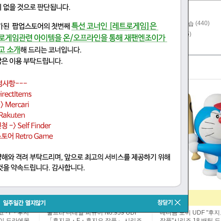
(4)
(14)
AV기기,카메라
가전
06)
(13)
(440)
DIY,공구,문구
악기,취미,학습
(31)
(35)
자동차,오토바이 용품
CD,음악
FIGURE-204142
YF182420
· F · 후지
울트라 디테일 피규어 No.959 UDF
메디콤 토이 UDF "후지
카이 도라에몽
「후지코・F・후지오 작품」 시리즈
작품"시리즈 18 배팅 