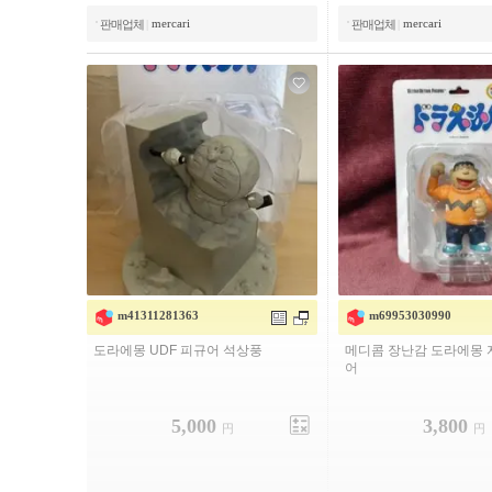
mercari
mercari
판매업체
|
판매업체
|
m41311281363
m69953030990
도라에몽 UDF 피규어 석상풍
메디콤 장난감 도라에몽 
어
5,000
3,800
円
円