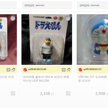
mercari
mercari
판매업체
|
판매업체
|
m98463843340
m99196036313
자이언 피규
도라에몽 울트라 데티르 피규어 예쁜
UDF No.727 도라에몽
자이언 UDF NO.206
몽 피규어
2,150
1,950
円