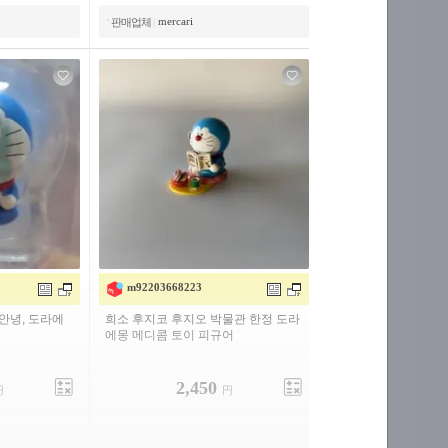
mercari
판매업체
|
m92203668223
 안녕, 도라에
희소 후지코 후지오 박물관 한정 도라
에몽 메디콤 토이 피규어
2,450
円
円