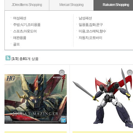
JDirectItems Shopping
Mercari Shopping
Rakuten Shopping
여성패션
남성패션
주방,식기,조리용품
일용품,잡화,문구
스포츠,아웃도어
미용,코스메틱,향수
애완용품
자동차,오토바이
골프
[
1
/
3
] 총
81
개 상품