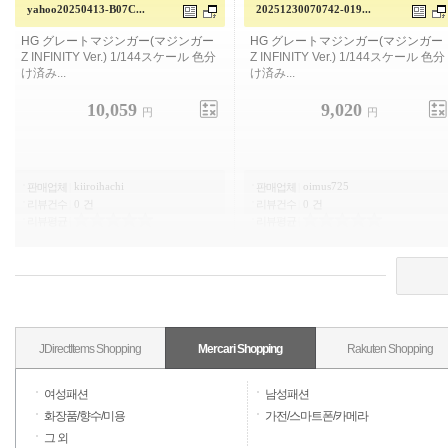
yahoo20250413-B07C...
20251230070742-019...
HG 그레이트 마징가 (마징가 Z
HG 그레이트 마징가 (마징가 Z
INFINITY Ver.) 1/144 스케일 색으로
INFINITY Ver.) 1/144 스케일 색으로
구분 ...
구분 ...
10,059
9,020
円
円
kiiroihachi
oimus725
판매업체
|
판매업체
|
리뷰건수
|
0 건
리뷰건수
|
0 건
리뷰평균
|
리뷰평균
|
JDirectItems Shopping
Mercari Shopping
Rakuten Shopping
여성패션
남성패션
화장품/향수/미용
가전/스마트폰/카메라
그 외