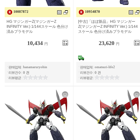
10087872
10954870
HG 마징가 Z (마징가 Z INFINITY
[중고] "거의 신품"HG 마징가 Z (마징
Ver.) 1/144 스케일 색으로 구분 된 플
가 Z INFINITY Ver.) 1/144 스케일 색
라스틱 모델
으로 구분 된 플라스틱 모델
10,434
23,620
円
円
hanamaruryohin
omatsuri-life2
판매업체
|
판매업체
|
리뷰건수
|
0 건
리뷰건수
|
0 건
리뷰평균
|
리뷰평균
|