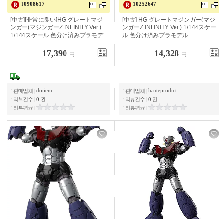
10908617
10252647
[중고] [매우 좋음] HG 그레이트 마징
[중고] HG 그레이트 마징가(마징가 Z
가 (마징가 Z INFINITY Ver.) 1/144 스
INFINITY Ver.) 1/144 스케일 색으로
케일 색으로 구분 된 플라스틱 모델
구분된 프라모델
17,390
14,328
円
円
doriem
hauteproduit
판매업체
|
판매업체
|
리뷰건수
|
0 건
리뷰건수
|
0 건
리뷰평균
|
리뷰평균
|