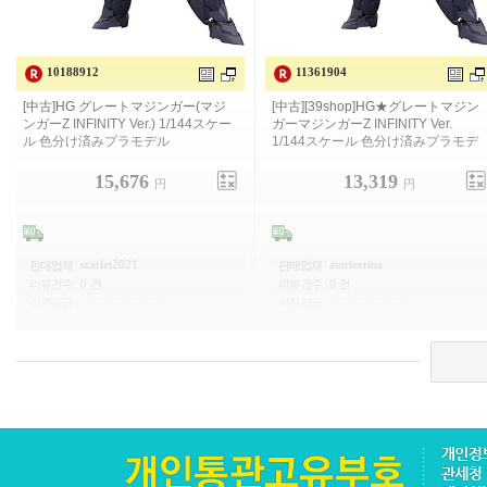
10188912
11361904
[중고] HG 그레이트 마징가 (마징가 Z
[중고][39shop] HG★그레이트 마징가
INFINITY Ver.) 1/144 스케일 색으로
마징가 Z INFINITY Ver. 1/144 스케일
구분 된 프라 모델
15,676
13,319
円
円
scarlet2021
atorieerina
판매업체
|
판매업체
|
리뷰건수
|
0 건
리뷰건수
|
0 건
리뷰평균
|
리뷰평균
|