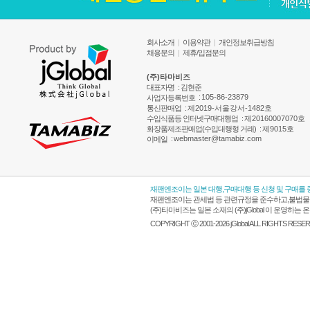
회사소개
|
이용약관
|
개인정보취급방침
채용문의
|
제휴/입점문의
(주)타마비즈
대표자명
: 김현준
:
105-86-23879
사업자등록번호
통신판매업
:
제2019-서울강서-1482호
수입식품등 인터넷구매대행업
:
제20160007070호
화장품제조판매업(수입대행형 거래)
:
제9015호
:
webmaster@tamabiz.com
이메일
재팬엔조이는 일본 대행,구매대행 등 신청 및 구매를
재팬엔조이는 관세법 등 관련규정을 준수하고,불법물품
(주)타마비즈는 일본 소재의 (주)jGlobal 이 운영
COPYRIGHT ⓒ 2001-2026 jGlobal ALL RIGHTS RESE