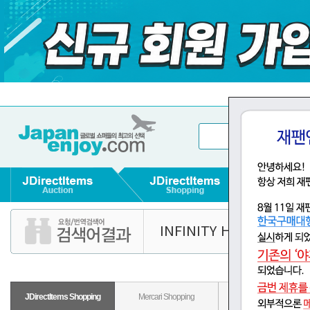
INFINITY HG 1/144
(IN
JDirectItems Shopping
Mercari Shopping
Rakuten Shopping