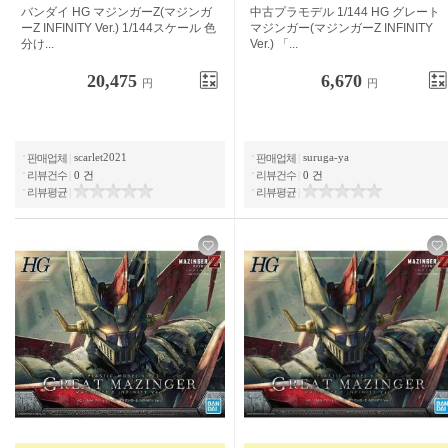
반다이 HG 마징가 Z (마징가 Z
중고 플라스틱 모델 1/144 HG 그레이
INFINITY Ver.) 1/144 스케일 색 분할
트 마징가 (마징가 Z INFINITY Ver.)
...
20,475
6,670
円
円
scarlet2021
suruga-ya
판매업체
|
판매업체
|
리뷰건수
|
0 건
리뷰건수
|
0 건
리뷰평균
|
리뷰평균
|