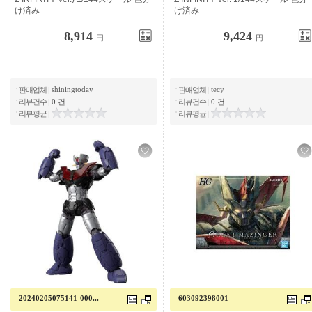
구분 ...
구분 ...
8,914
9,424
円
円
shiningtoday
tecy
판매업체
|
판매업체
|
리뷰건수
|
0 건
리뷰건수
|
0 건
리뷰평균
|
리뷰평균
|
20240205075141-000...
603092398001