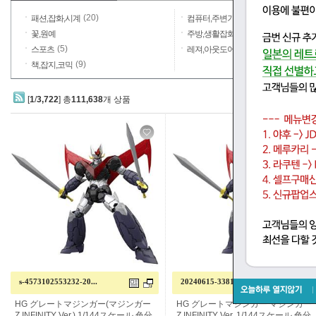
(20)
(5)
패션,잡화,시계
컴퓨터,주변기기
(1)
꽃,원예
주방,생활잡화,일용품
(5)
(86)
스포츠
레져,아웃도어
(9)
책,잡지,코믹
[
1
/
3,722
] 총
111,638
개 상품
s-4573102553232-20...
20240615-33814
HG 그레이트 마징가 (마징가 Z
HG 그레이트 마징가 마징가 Z
INFINITY Ver.) 1/144 스케일 색으로
INFINITY Ver. 1/144 스케일 색으로