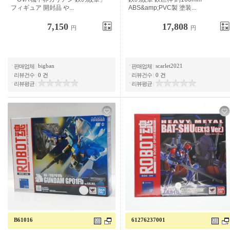
봉품
ABS&PVC제 도장
7,150
17,808
円
円
bigban
scarlet2021
판매업체
|
판매업체
|
리뷰건수
|
0 건
리뷰건수
|
0 건
리뷰평균
|
리뷰평균
|
B61016
61276237001