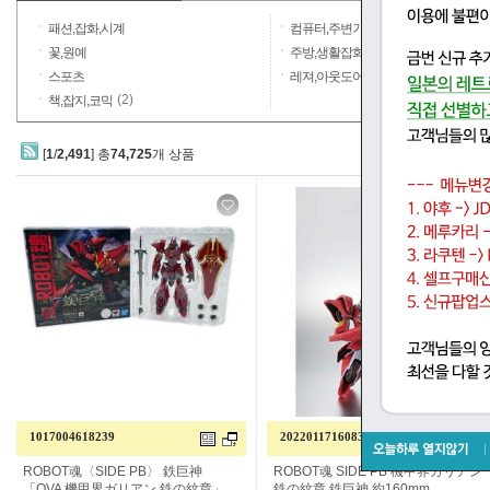
패션,잡화,시계
컴퓨터,주변기기
꽃,원예
주방,생활잡화,일용품
스포츠
레져,아웃도어
(2)
책,잡지,코믹
[
1
/
2,491
] 총
74,725
개 상품
1017004618239
20220117160835-005...
ROBOT혼 <SIDE PB> 철 거신 「OVA
ROBOT혼 SIDE PB 기갑계 갈리안 철
기갑계 갈리안 철의 문장」 피규어 개
의 문장 철 거신 약 160 mm