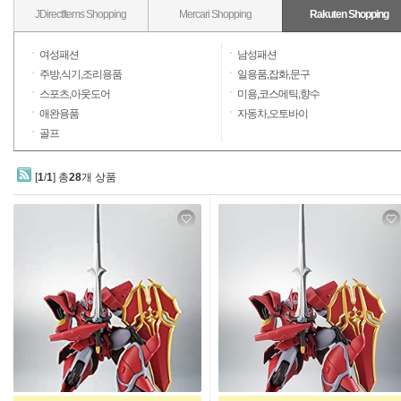
JDirectItems Shopping
Mercari Shopping
Rakuten Shopping
여성패션
남성패션
주방,식기,조리용품
일용품,잡화,문구
스포츠,아웃도어
미용,코스메틱,향수
애완용품
자동차,오토바이
골프
[
1
/
1
] 총
28
개 상품