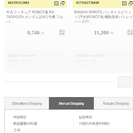
602195312001
4573102736840
중고 피규어 ROBOT혼
RX-
BANDAI SPIRITS 반다이 스피릿 [예
78GP01Fb 건담 프로토 타입 1 호기
약] ROBOT 영혼 기동 경찰 패트레이
풀 바...
버 EZY ...
8,740
11,200
円
円
suruga-ya
murauchi3
판매업체
|
판매업체
|
리뷰건수
|
0 건
리뷰건수
|
0 건
리뷰평균
|
리뷰평균
|
JDirectItems Shopping
Mercari Shopping
Rakuten Shopping
여성패션
남성패션
화장품/향수/미용
가전/스마트폰/카메라
그 외