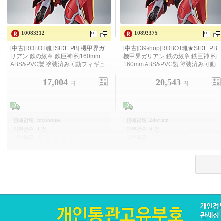
10083212
10892375
[중고]ROBOT혼 [SIDE PB] 기갑계 갈
[중고][39shop]ROBOT혼★SIDE PB
리안 철의 문장 철 거신 약 160mm
기갑계 갈리안 철의 문장 철 거신 약
ABS&PVC제 도장이 끝난 가동 피규
160 mm ABS&PVC제 도장이 끝난 가
어
동 피규어
17,004
20,543
円
円
cocohouse
2doriem
판매업체
|
판매업체
|
리뷰건수
|
0 건
리뷰건수
|
0 건
리뷰평균
|
리뷰평균
|