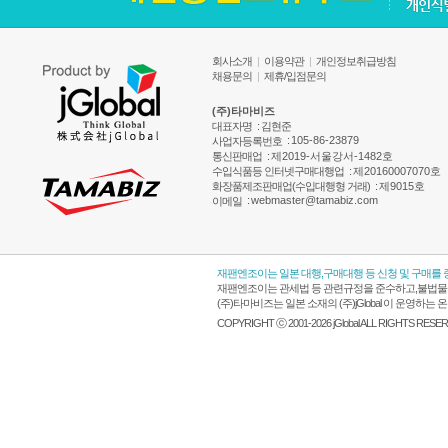
회사소개
|
이용약관
|
개인정보취급방침
채용문의
|
제휴/입점문의
(주)타마비즈
대표자명
: 김현준
:
105-86-23879
사업자등록번호
통신판매업
:
제2019-서울강서-1482호
수입식품등 인터넷구매대행업
:
제20160007070호
화장품제조판매업(수입대행형 거래)
:
제9015호
:
webmaster@tamabiz.com
이메일
재팬엔조이는 일본 대행,구매대행 등 신청 및 구매를
재팬엔조이는 관세법 등 관련규정을 준수하고,불법물품
(주)타마비즈는 일본 소재의 (주)jGlobal 이 운영
COPYRIGHT ⓒ 2001-2026 jGlobal ALL RIGHTS RESE