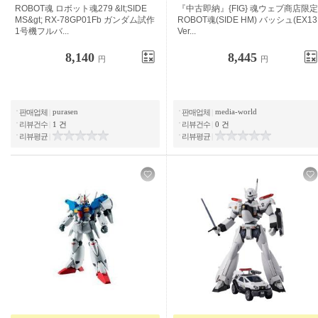
ROBOT 영혼 로봇 영혼 279 <SIDE
"중고 즉납"{FIG} 영혼 웹 상점 한정
MS>RX-78GP01Fb
ROBOT혼(SIDE HM) 배쉬(EX13
Ver...
8,140
8,445
円
円
purasen
media-world
판매업체
|
판매업체
|
리뷰건수
|
1 건
리뷰건수
|
0 건
리뷰평균
|
리뷰평균
|