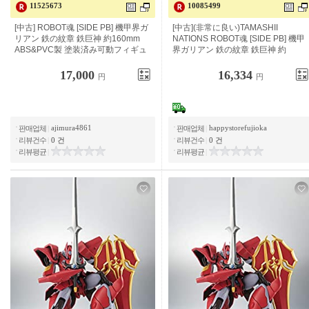
11525673
10085499
[중고] ROBOT혼 [SIDE PB] 기갑계 갈
[중고](매우 좋음) TAMASHII
리안 철의 문장 철 거신 약 160mm
NATIONS ROBOT혼 [SIDE PB] 기갑
ABS&PVC제 도장이 끝난 가동 피규
계 갈리안 철의 문장 철 거신 약 160
어
mm ABS&PVC제
17,000
16,334
円
円
ajimura4861
happystorefujioka
판매업체
|
판매업체
|
리뷰건수
|
0 건
리뷰건수
|
0 건
리뷰평균
|
리뷰평균
|