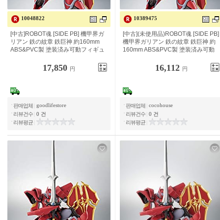
10048822
10389475
[중고]ROBOT혼 [SIDE PB] 기갑계 갈
[중고](미사용품)ROBOT혼[SIDE PB]
리안 철의 문장 철 거신 약 160mm
기갑계 갈리안 철의 문장 철 거신 약
ABS&PVC제 도장이 끝난 가동 피규
160 mm ABS&PVC제 도장이 끝난 가
어
동 피규어
17,850
16,112
円
円
goodlifestore
cocohouse
판매업체
|
판매업체
|
리뷰건수
|
0 건
리뷰건수
|
0 건
리뷰평균
|
리뷰평균
|