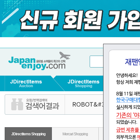
ROBOT&#39746; &#124
JDirectItems Shopping
Mercari Shopping
Rakuten Shopping