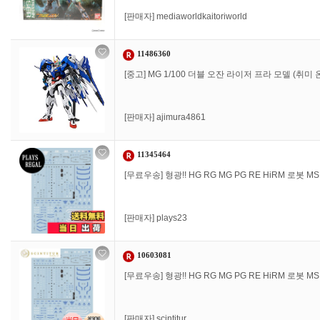
[판매자]
mediaworldkaitoriworld
11486360
[중고] MG 1/100 더블 오잔 라이저 프라 모델 (취미
[판매자]
ajimura4861
11345464
[무료우송] 형광!! HG RG MG PG RE HiRM 로봇
[판매자]
plays23
10603081
[무료우송] 형광!! HG RG MG PG RE HiRM 로봇
[판매자]
scintitur