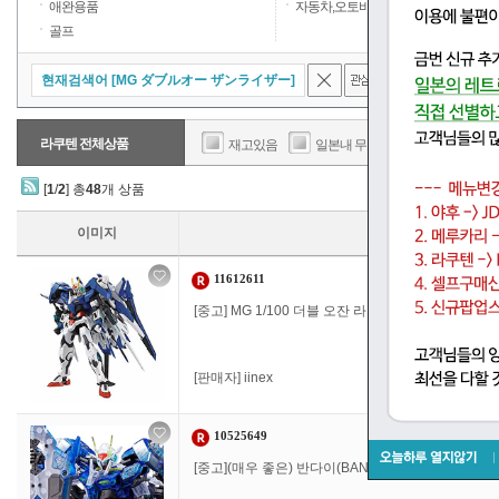
애완용품
자동차,오토바이
골프
현재검색어 [MG ダブルオー ザンライザー]
결과내검
라쿠텐 전체상품
재고있음
일본내 무료배송
판매가
[
1
/
2
] 총
48
개 상품
이미지
11612611
[중고] MG 1/100 더블 오잔 라이저 프라 모델 (취미 온
[판매자]
iinex
10525649
[중고](매우 좋은) 반다이(BANDAI) MG 1/100 더