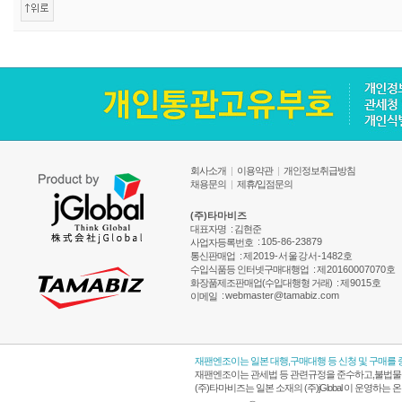
회사소개
|
이용약관
|
개인정보취급방침
채용문의
|
제휴/입점문의
(주)타마비즈
대표자명
: 김현준
:
105-86-23879
사업자등록번호
통신판매업
:
제2019-서울강서-1482호
수입식품등 인터넷구매대행업
:
제20160007070호
화장품제조판매업(수입대행형 거래)
:
제9015호
:
webmaster@tamabiz.com
이메일
재팬엔조이는 일본 대행,구매대행 등 신청 및 구매를
재팬엔조이는 관세법 등 관련규정을 준수하고,불법물품
(주)타마비즈는 일본 소재의 (주)jGlobal 이 운영