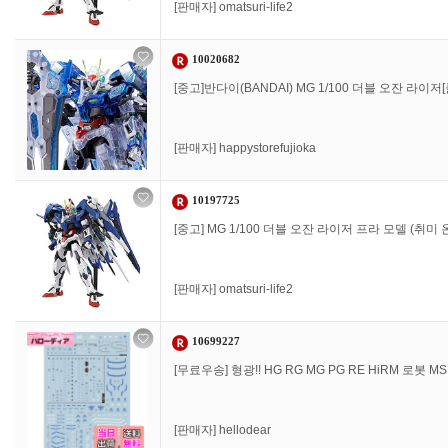
[판매자]
omatsuri-life2
10020682
[중고]반다이(BANDAI) MG 1/100 더블 오잔 라이저
[판매자]
happystorefujioka
10197725
[중고] MG 1/100 더블 오잔 라이저 프라 모델 (취미
[판매자]
omatsuri-life2
10699227
[무료우송] 형광!! HG RG MG PG RE HiRM 로봇
[판매자]
hellodear