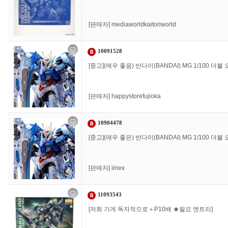
[판매자]
mediaworldkaitoriworld
10091528
[중고](매우 좋음) 반다이(BANDAI) MG 1/100 더
[판매자]
happystorefujioka
10904478
[중고](매우 좋은) 반다이(BANDAI) MG 1/100 더
[판매자]
iinex
11093543
[저희 가게 독자적으로＋P10배 ★필요 엔트리]