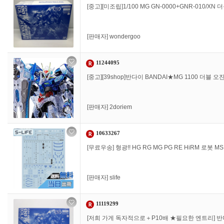
[중고][미조립]1/100 MG GN-0000+GNR-010/X
[판매자]
wondergoo
11244095
[중고][39shop]반다이 BANDAI★MG 1100 더블
[판매자]
2doriem
10633267
[무료우송] 형광!! HG RG MG PG RE HiRM 로봇
[판매자]
slife
11119299
[저희 가게 독자적으로＋P10배 ★필요한 엔트리] 반다