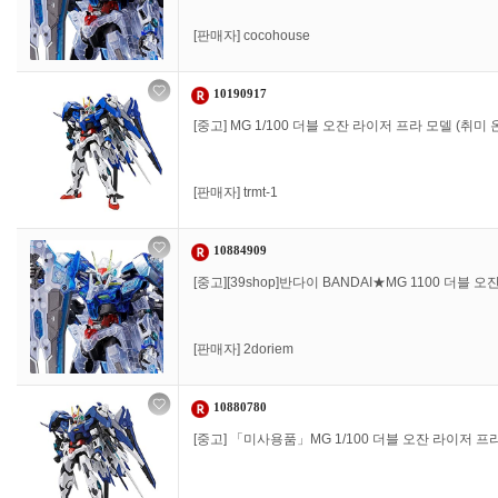
[판매자]
cocohouse
10190917
[중고] MG 1/100 더블 오잔 라이저 프라 모델 (취미
[판매자]
trmt-1
10884909
[중고][39shop]반다이 BANDAI★MG 1100 더블
[판매자]
2doriem
10880780
[중고] 「미사용품」MG 1/100 더블 오잔 라이저 프