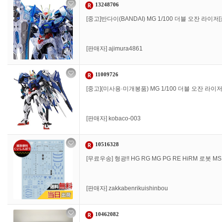
13248706
[중고]반다이(BANDAI) MG 1/100 더블 오잔 라이저
[판매자]
ajimura4861
11009726
[중고](미사용·미개봉품) MG 1/100 더블 오잔 라이
[판매자]
kobaco-003
10516328
[무료우송] 형광!! HG RG MG PG RE HiRM 로봇
[판매자]
zakkabenrikuishinbou
10462082