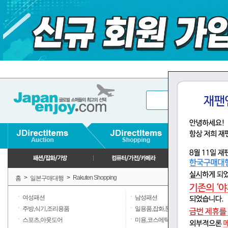
>
>
Rakuten Shopping
홈
일본구매대행
여성패션
남성패션
주방,식기,조리용품
일용품,잡화,문구
스포츠,아웃도어
미용,코스메틱,향수