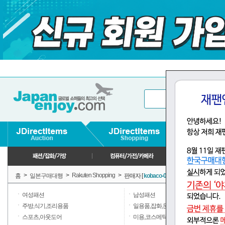
>
>
Rakuten Shopping
>
홈
일본구매대행
판매자 [
kobaco-003
] 판매상품
여성패션
남성패션
주방,식기,조리용품
일용품,잡화,문구
스포츠,아웃도어
미용,코스메틱,향수