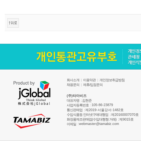
회사소개
|
이용약관
|
개인정보취급방침
채용문의
|
제휴/입점문의
(주)타마비즈
대표자명
: 김현준
:
105-86-23879
사업자등록번호
통신판매업
:
제2019-서울강서-1482호
수입식품등 인터넷구매대행업
:
제20160007070호
화장품제조판매업(수입대행형 거래)
:
제9015호
:
webmaster@tamabiz.com
이메일