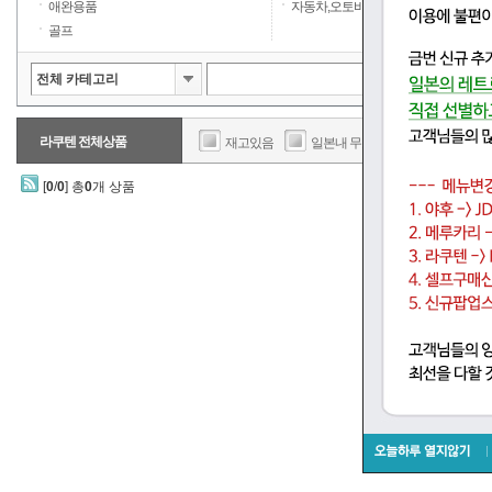
애완용품
자동차,오토바이
골프
라쿠텐 전체상품
재고있음
일본내 무료배송
판매가
[
0
/
0
] 총
0
개 상품