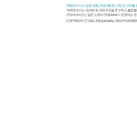
재팬엔조이는 일본 대행,구매대행 등 신청 및 구매를
재팬엔조이는 관세법 등 관련규정을 준수하고,불법물품
(주)타마비즈는 일본 소재의 (주)jGlobal 이 운영
COPYRIGHT ⓒ 2001-2026 jGlobal ALL RIGHTS RESE