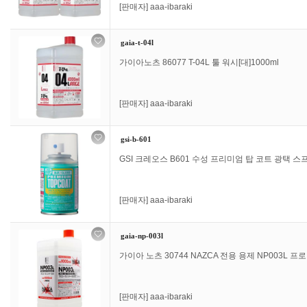
[판매자]
aaa-ibaraki
gaia-t-04l
가이아노츠 86077 T-04L 툴 워시[대]1000ml
[판매자]
aaa-ibaraki
gsi-b-601
GSI 크레오스 B601 수성 프리미엄 탑 코트 광택 스프
[판매자]
aaa-ibaraki
gaia-np-003l
가이아 노츠 30744 NAZCA 전용 용제 NP003L 프로 
[판매자]
aaa-ibaraki