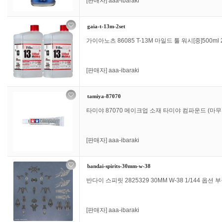
[판매자]
aaa-ibaraki
gaia-t-13m-2set
가이아노츠 86085 T-13M 마일드 툴 워시[중]500ml 
[판매자]
aaa-ibaraki
tamiya-87070
타미야 87070 메이크업 소재 타미야 컴파운드 (마무리
[판매자]
aaa-ibaraki
bandai-spirits-30mm-w-38
반다이 스피릿 2825329 30MM W-38 1/144 옵션 
[판매자]
aaa-ibaraki