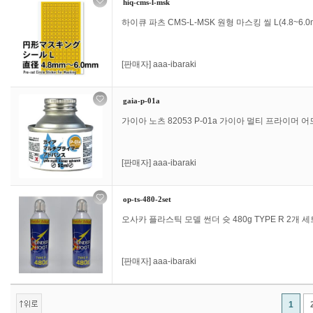
hiq-cms-l-msk
하이큐 파츠 CMS-L-MSK 원형 마스킹 씰 L(4.8~6.0
[판매자]
aaa-ibaraki
gaia-p-01a
가이아 노츠 82053 P-01a 가이아 멀티 프라이머 어
[판매자]
aaa-ibaraki
op-ts-480-2set
오사카 플라스틱 모델 썬더 슛 480g TYPE R 2개 세트 
[판매자]
aaa-ibaraki
1