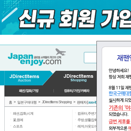
>
>
JDirectItems Shopping
>
홈
일본구매대행
판매자 [
aaa-ibaraki
] 판매상품
패션,잡화,시계
컴퓨터,주변기기
꽃,원예
주방,생활잡화,일용품
스포츠
레져,아웃도어