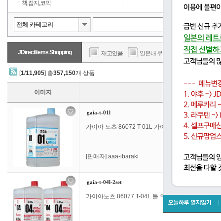
책,잡지,코믹
JDirectItems Shopping
재고있음
일본내 무료배송
판매가
[
1
/
11,905
] 총
357,150
개 상품
이미지
gaia-t-01l
가이아 노츠 86072 T-01L 가이아 칼라 얇은 액 [대] 1
[판매자]
aaa-ibaraki
gaia-t-04l-2set
가이아노츠 86077 T-04L 툴 워시[대]1000ml 2개 세트 T