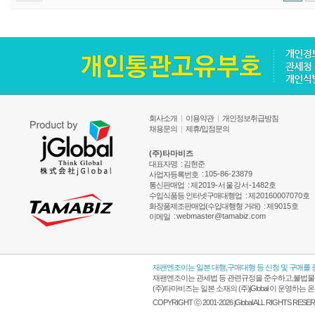
회사소개
|
이용약관
|
개인정보취급방침
채용문의
|
제휴/입점문의
(주)타마비즈
대표자명
: 김현준
:
105-86-23879
사업자등록번호
통신판매업
:
제2019-서울강서-1482호
수입식품등 인터넷구매대행업
:
제20160007070호
화장품제조판매업(수입대행형 거래)
:
제9015호
:
webmaster@tamabiz.com
이메일
재팬엔조이는 일본 대행,구매대행 등 신청 및 구매를
재팬엔조이는 관세법 등 관련규정을 준수하고,불법물품
(주)타마비즈는 일본 소재의 (주)jGlobal 이 운영
COPYRIGHT ⓒ 2001-2026 jGlobal ALL RIGHTS RESE