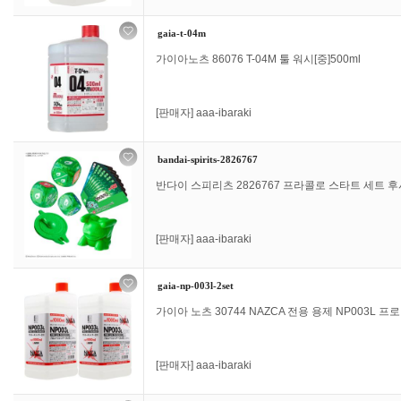
gaia-t-04m
가이아노츠 86076 T-04M 툴 워시[중]500ml
[판매자]
aaa-ibaraki
bandai-spirits-2826767
반다이 스피리츠 2826767 프라콜로 스타트 세트 후
[판매자]
aaa-ibaraki
gaia-np-003l-2set
가이아 노츠 30744 NAZCA 전용 용제 NP003L 프로 유스
[판매자]
aaa-ibaraki