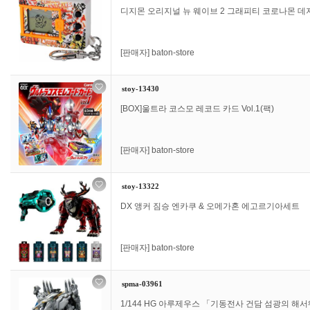
디지몬 오리지널 뉴 웨이브 2 그래피티 코로나몬 데지몬
[판매자]
baton-store
stoy-13430
[BOX]울트라 코스모 레코드 카드 Vol.1(팩)
[판매자]
baton-store
stoy-13322
DX 앵커 짐승 엔카쿠 & 오메가혼 에고르기아세트
[판매자]
baton-store
spma-03961
1/144 HG 아루제우스 「기동전사 건담 섬광의 해