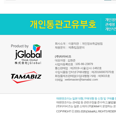
회사소개
|
이용약관
|
개인정보취급방침
채용문의
|
제휴/입점문의
(주)타마비즈
대표자명
: 김현준
:
105-86-23879
사업자등록번호
통신판매업
:
제2019-서울강서-1482호
수입식품등 인터넷구매대행업
:
제20160007070호
화장품제조판매업(수입대행형 거래)
:
제9015호
:
webmaster@tamabiz.com
이메일
재팬엔조이는 일본 대행,구매대행 등 신청 및 구매를
재팬엔조이는 관세법 등 관련규정을 준수하고,불법물품
(주)타마비즈는 일본 소재의 (주)jGlobal 이 운영
COPYRIGHT ⓒ 2001-2026 jGlobal ALL RIGHTS RESE