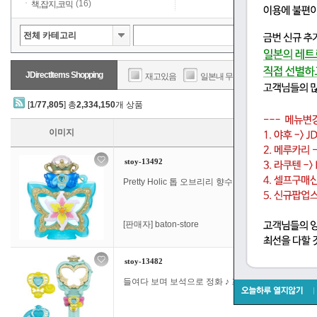
(16)
책,잡지,코믹
JDirectItems Shopping
재고있음
일본내 무료배송
판매가
[
1
/
77,805
] 총
2,334,150
개 상품
이미지
stoy-13492
Pretty Holic 톱 오브리리 향수 명탐정 프리큐어!
[판매자]
baton-store
stoy-13482
들여다 보며 보석으로 정화 ♪ 프리 키트 미러 확대경 큐어