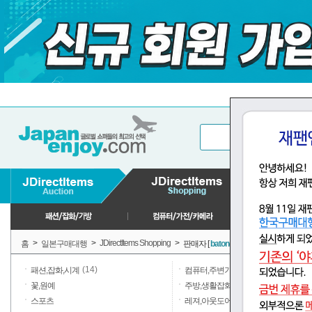
>
>
JDirectItems Shopping
>
홈
일본구매대행
판매자 [
baton-store
] 판매상품
(14)
패션,잡화,시계
컴퓨터,주변기기
(1)
꽃,원예
주방,생활잡화,일용품
스포츠
레져,아웃도어